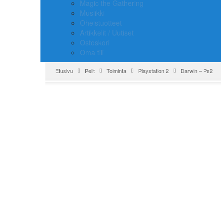
Magic the Gathering
Musiikki
Oheistuotteet
Artikkelit / Uutiset
Ostoskori
Oma tili
Etusivu
Pelit
Toiminta
Playstation 2
Darwin – Ps2