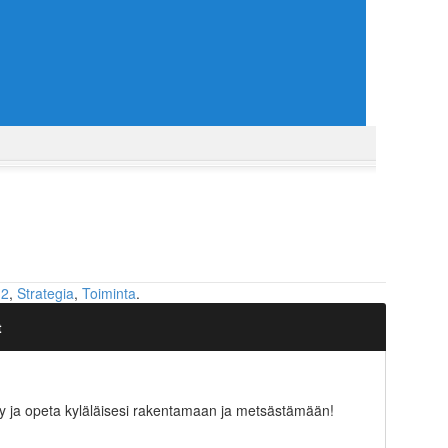
 2
,
Strategia
,
Toiminta
.
t
ty ja opeta kyläläisesi rakentamaan ja metsästämään!