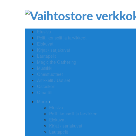
Etusivu
Pelit, konsolit ja tarvikkeet
Elokuvat
Kirjat / sarjakuvat
Lautapelit
Magic the Gathering
Musiikki
Oheistuotteet
Artikkelit / Uutiset
Ostoskori
Oma tili
More
Etusivu
Pelit, konsolit ja tarvikkeet
Elokuvat
Kirjat / sarjakuvat
Lautapelit