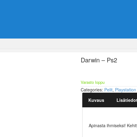
Darwin – Ps2
Varasto loppu
Categories:
Pelit
,
Playstation
Kuvaus
Lisätiedo
Apinasta ihmiseksi! Kehi