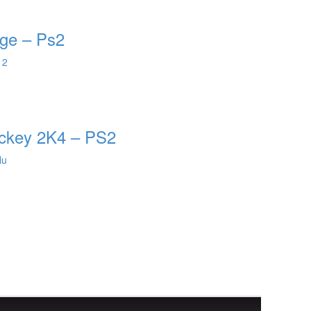
ge – Ps2
 2
key 2K4 – PS2
lu