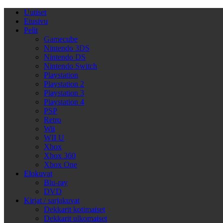
Uutiset
Etusivu
Pelit
Gamecube
Nintendo 3DS
Nintendo DS
Nintendo Switch
Playstation
Playstation 2
Playstation 3
Playstation 4
PSP
Retro
Wii
WII U
Xbox
Xbox 360
Xbox One
Elokuvat
Blu-ray
DVD
Kirjat / sarjakuvat
Dekkarit kotimaiset
Dekkarit ulkomaiset