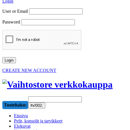
Login
User or Email
Password
CREATE NEW ACCOUNT
Tuotehaku:
Etusivu
Pelit, konsolit ja tarvikkeet
Elokuvat