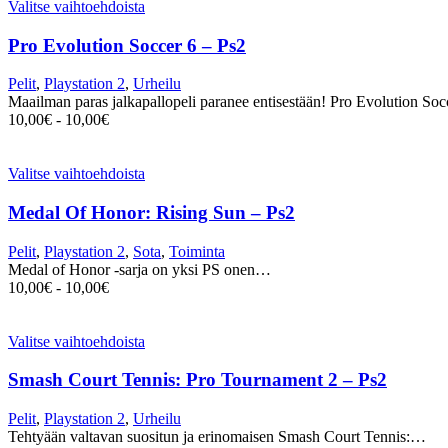
Valitse vaihtoehdoista
Pro Evolution Soccer 6 – Ps2
Pelit
,
Playstation 2
,
Urheilu
Maailman paras jalkapallopeli paranee entisestään! Pro Evolution S
10,00
€
-
10,00
€
Valitse vaihtoehdoista
Medal Of Honor: Rising Sun – Ps2
Pelit
,
Playstation 2
,
Sota
,
Toiminta
Medal of Honor -sarja on yksi PS onen…
10,00
€
-
10,00
€
Valitse vaihtoehdoista
Smash Court Tennis: Pro Tournament 2 – Ps2
Pelit
,
Playstation 2
,
Urheilu
Tehtyään valtavan suositun ja erinomaisen Smash Court Tennis:…