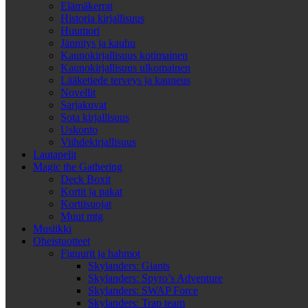
Elämäkerrat
Historia kirjallisuus
Huumori
Jännitys ja kauhu
Kaunokirjallisuus kotimainen
Kaunokirjallisuus ulkomainen
Lääketiede terveys ja kauneus
Novellit
Sarjakuvat
Sota kirjallisuus
Uskonto
Viihdekirjallisuus
Lautapelit
Magic the Gathering
Deck Boxit
Kortit ja pakat
Korttisuojat
Muut mtg
Musiikki
Oheistuotteet
Figuurit ja hahmot
Skylanders: Giants
Skylanders: Spyro’s Adventure
Skylanders: SWAP Force
Skylanders: Trap team