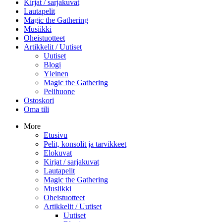
Kirjat / sarjakuvat
Lautapelit
Magic the Gathering
Musiikki
Oheistuotteet
Artikkelit / Uutiset
Uutiset
Blogi
Yleinen
Magic the Gathering
Pelihuone
Ostoskori
Oma tili
More
Etusivu
Pelit, konsolit ja tarvikkeet
Elokuvat
Kirjat / sarjakuvat
Lautapelit
Magic the Gathering
Musiikki
Oheistuotteet
Artikkelit / Uutiset
Uutiset