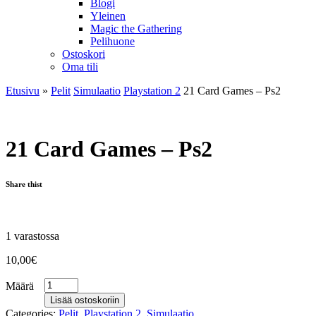
Blogi
Yleinen
Magic the Gathering
Pelihuone
Ostoskori
Oma tili
Etusivu
»
Pelit
Simulaatio
Playstation 2
21 Card Games – Ps2
21 Card Games – Ps2
Share thist
1 varastossa
10,00
€
Määrä
Lisää ostoskoriin
Categories:
Pelit
,
Playstation 2
,
Simulaatio
.