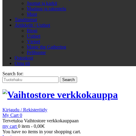
Juomat ja karkit
Maalaus ja rakentelu
Muut
Tapahtumat
Artikkelit / Uutiset
Blogi
Uutiset
Yleiset
Magic the Gathering
Pelihuone
Ostoskori
Oma tili
Search for:
Kirjaudu / Rekisteröidy
My Cart
0
Tervetuloa Vaihtostore verkkokauppaan
my cart
0 item -
0,00
€
You have no items in your shopping cart.