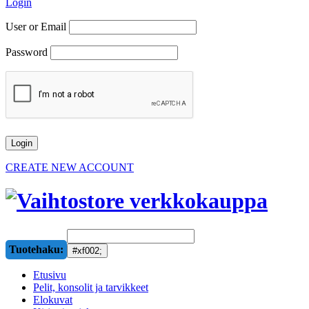
Login
User or Email
Password
CREATE NEW ACCOUNT
Tuotehaku:
Etusivu
Pelit, konsolit ja tarvikkeet
Elokuvat