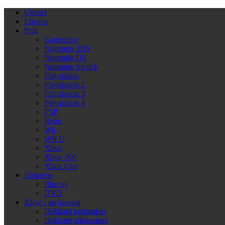
Uutiset
Etusivu
Pelit
Gamecube
Nintendo 3DS
Nintendo DS
Nintendo Switch
Playstation
Playstation 2
Playstation 3
Playstation 4
PSP
Retro
Wii
WII U
Xbox
Xbox 360
Xbox One
Elokuvat
Blu-ray
DVD
Kirjat / sarjakuvat
Dekkarit kotimaiset
Dekkarit ulkomaiset