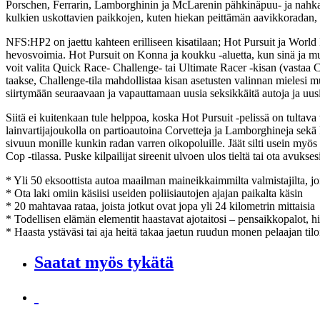
Porschen, Ferrarin, Lamborghinin ja McLarenin pähkinäpuu- ja nahkasi
kulkien uskottavien paikkojen, kuten hiekan peittämän aavikkoradan,
NFS:HP2 on jaettu kahteen erilliseen kisatilaan; Hot Pursuit ja World R
hevosvoimia. Hot Pursuit on Konna ja koukku -aluetta, kun sinä ja muut
voit valita Quick Race- Challenge- tai Ultimate Racer -kisan (vastaa C
taakse, Challenge-tila mahdollistaa kisan asetusten valinnan mielesi muka
siirtymään seuraavaan ja vapauttamaan uusia seksikkäitä autoja ja uusi
Siitä ei kuitenkaan tule helppoa, koska Hot Pursuit -pelissä on tultav
lainvartijajoukolla on partioautoina Corvetteja ja Lamborghineja sekä k
sivuun monille kunkin radan varren oikopoluille. Jäät silti usein myös k
Cop -tilassa. Puske kilpailijat sireenit ulvoen ulos tieltä tai ota avuks
* Yli 50 eksoottista autoa maailman maineikkaimmilta valmistajilta, 
* Ota laki omiin käsiisi useiden poliisiautojen ajajan paikalta käsin
* 20 mahtavaa rataa, joista jotkut ovat jopa yli 24 kilometrin mittaisia
* Todellisen elämän elementit haastavat ajotaitosi – pensaikkopalot, 
* Haasta ystäväsi tai aja heitä takaa jaetun ruudun monen pelaajan tilo
Saatat myös tykätä