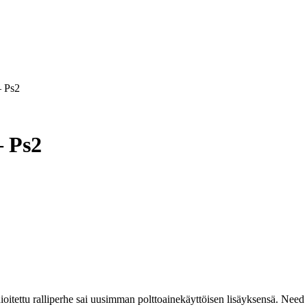
– Ps2
– Ps2
nioitettu ralliperhe sai uusimman polttoainekäyttöisen lisäyksensä. Ne