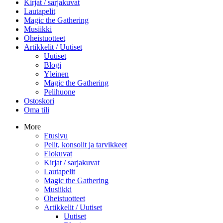
Kirjat / sarjakuvat
Lautapelit
Magic the Gathering
Musiikki
Oheistuotteet
Artikkelit / Uutiset
Uutiset
Blogi
Yleinen
Magic the Gathering
Pelihuone
Ostoskori
Oma tili
More
Etusivu
Pelit, konsolit ja tarvikkeet
Elokuvat
Kirjat / sarjakuvat
Lautapelit
Magic the Gathering
Musiikki
Oheistuotteet
Artikkelit / Uutiset
Uutiset