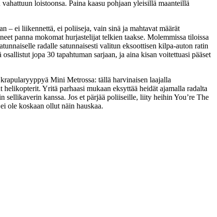
vahattuun loistoonsa. Paina kaasu pohjaan yleisillä maanteillä
 – ei liikennettä, ei poliiseja, vain sinä ja mahtavat määrät
täneet panna mokomat hurjastelijat telkien taakse. Molemmissa tiloissa
unnaiselle radalle satunnaisesti valitun eksoottisen kilpa-auton ratin
ä osallistut jopa 30 tapahtuman sarjaan, ja aina kisan voitettuasi pääset
 krapularyyppyä Mini Metrossa: tällä harvinaisen laajalla
t helikopterit. Yritä parhaasi mukaan eksyttää heidät ajamalla radalta
sellikaverin kanssa. Jos et pärjää poliiseille, liity heihin You’re The
n ei ole koskaan ollut näin hauskaa.