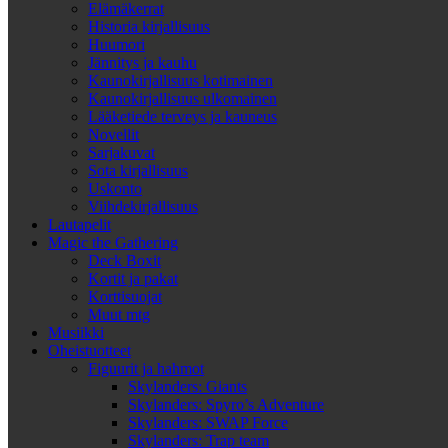
Elämäkerrat
Historia kirjallisuus
Huumori
Jännitys ja kauhu
Kaunokirjallisuus kotimainen
Kaunokirjallisuus ulkomainen
Lääketiede terveys ja kauneus
Novellit
Sarjakuvat
Sota kirjallisuus
Uskonto
Viihdekirjallisuus
Lautapelit
Magic the Gathering
Deck Boxit
Kortit ja pakat
Korttisuojat
Muut mtg
Musiikki
Oheistuotteet
Figuurit ja hahmot
Skylanders: Giants
Skylanders: Spyro’s Adventure
Skylanders: SWAP Force
Skylanders: Trap team