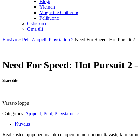
Blogi
Yleinen
Magic the Gathering
Pelihuone
Ostoskori
Oma tili
Etusivu
»
Pelit
Ajopelit
Playstation 2
Need For Speed: Hot Pursuit 2 
Need For Speed: Hot Pursuit 2 
Share thist
Varasto loppu
Categories:
Ajopelit
,
Pelit
,
Playstation 2
.
Kuvaus
Realististen ajopelien maailma nopeutui juuri huomattavasti, kun kun