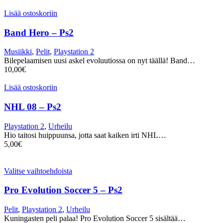
Lisää ostoskoriin
Band Hero – Ps2
Musiikki
,
Pelit
,
Playstation 2
Bilepelaamisen uusi askel evoluutiossa on nyt täällä! Band…
10,00
€
Lisää ostoskoriin
NHL 08 – Ps2
Playstation 2
,
Urheilu
Hio taitosi huippuunsa, jotta saat kaiken irti NHL…
5,00
€
Valitse vaihtoehdoista
Pro Evolution Soccer 5 – Ps2
Pelit
,
Playstation 2
,
Urheilu
Kuningasten peli palaa! Pro Evolution Soccer 5 sisältää…