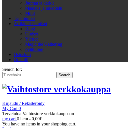
Juomat ja karkit
Maalaus ja rakentelu
Muut
Tapahtumat
Artikkelit / Uutiset
Blogi
Uutiset
Yleiset
Magic the Gathering
Pelihuone
Ostoskori
Oma tili
Search for:
Kirjaudu / Rekisteröidy
My Cart
0
Tervetuloa Vaihtostore verkkokauppaan
my cart
0 item -
0,00
€
You have no items in your shopping cart.