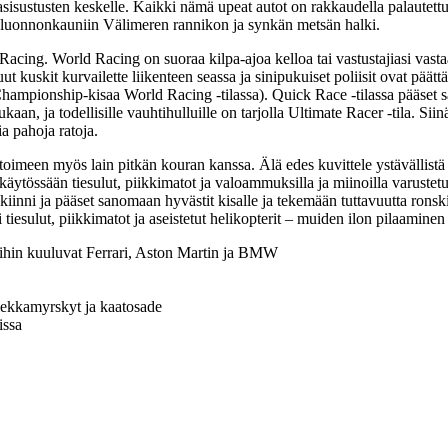
sustusten keskelle. Kaikki nämä upeat autot on rakkaudella palautettu 
 luonnonkauniin Välimeren rannikon ja synkän metsän halki.
acing. World Racing on suoraa kilpa-ajoa kelloa tai vastustajiasi vastaan
 kuskit kurvailette liikenteen seassa ja sinipukuiset poliisit ovat päät
hampionship-kisaa World Racing -tilassa). Quick Race -tilassa pääset sat
an, ja todellisille vauhtihulluille on tarjolla Ultimate Racer -tila. Siin
a pahoja ratoja.
a toimeen myös lain pitkän kouran kanssa. Älä edes kuvittele ystävällistä
äytössään tiesulut, piikkimatot ja valoammuksilla ja miinoilla varustetu
iinni ja pääset sanomaan hyvästit kisalle ja tekemään tuttavuutta ronskin 
esi tiesulut, piikkimatot ja aseistetut helikopterit – muiden ilon pilaamine
joihin kuuluvat Ferrari, Aston Martin ja BMW
hiekkamyrskyt ja kaatosade
issa