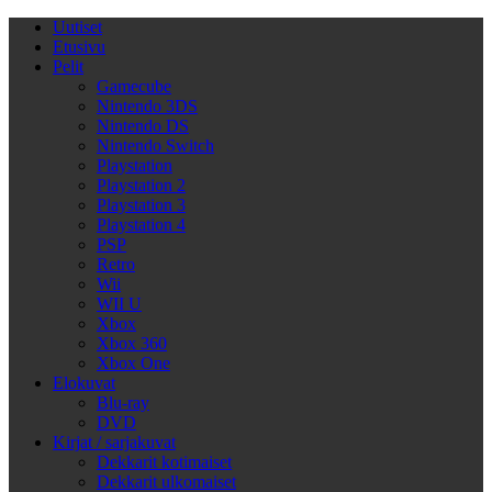
Uutiset
Etusivu
Pelit
Gamecube
Nintendo 3DS
Nintendo DS
Nintendo Switch
Playstation
Playstation 2
Playstation 3
Playstation 4
PSP
Retro
Wii
WII U
Xbox
Xbox 360
Xbox One
Elokuvat
Blu-ray
DVD
Kirjat / sarjakuvat
Dekkarit kotimaiset
Dekkarit ulkomaiset