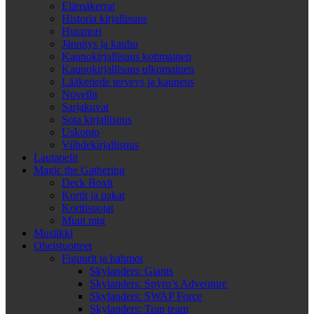
Elämäkerrat
Historia kirjallisuus
Huumori
Jännitys ja kauhu
Kaunokirjallisuus kotimainen
Kaunokirjallisuus ulkomainen
Lääketiede terveys ja kauneus
Novellit
Sarjakuvat
Sota kirjallisuus
Uskonto
Viihdekirjallisuus
Lautapelit
Magic the Gathering
Deck Boxit
Kortit ja pakat
Korttisuojat
Muut mtg
Musiikki
Oheistuotteet
Figuurit ja hahmot
Skylanders: Giants
Skylanders: Spyro’s Adventure
Skylanders: SWAP Force
Skylanders: Trap team