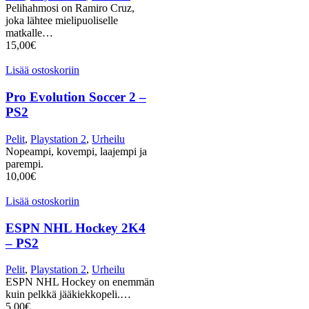
Pelihahmosi on Ramiro Cruz,
joka lähtee mielipuoliselle
matkalle…
15,00
€
Lisää ostoskoriin
Pro Evolution Soccer 2 –
PS2
Pelit
,
Playstation 2
,
Urheilu
Nopeampi, kovempi, laajempi ja
parempi.
10,00
€
Lisää ostoskoriin
ESPN NHL Hockey 2K4
– PS2
Pelit
,
Playstation 2
,
Urheilu
ESPN NHL Hockey on enemmän
kuin pelkkä jääkiekkopeli.…
5,00
€