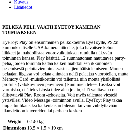
Kuvaus
Lisätiedot
PELKKÄ PELI, VAATII EYETOY KAMERAN
TOIMIAKSEEN
EyeToy: Play on ensimmäinen pelikokoelma EyeToylle, PS2:n
kumoukselliselle USB-kameralaitteelle, joka havaitsee kehon
liikkeet ja mahdollistaa vuorovaikutuksen ruudulla näkyvän
toiminnan kanssa. Play käsittää 12 suunnattoman nautittavaa party-
peliä, joiden toiminta kattaa kaiken mahdollisen ikkunoiden
pesemisestä pelottavien ninja-vastustajien hätistelemiseen. Monen
pelaajan liigassa voi pelata enintään neljä pelaajaa vuorotellen, mutta
Memory Card -muistikorttiin voi tallentaa niin monta yksilöllistä
profiilia (valokuvineen päivineen!) kuin mieli tekee. Lisäksi voit
varmistaa, että televisiosta tulee aina jotain, sillä valittavana on
ällistyttäviä Play Room -tehosteita. Voit myös tallentaa viestejä
ystävillesi Video Message -toiminnon avulla. EyeToy: Play takaa
hupia tuntikausiksi kaikenlaisiin bileisiin tai vain viihdyttävään
illanviettoon kavereiden tai perheen kesken.
Weight
0.140 kg
Dimensions
13.5 × 1.5 × 19 cm