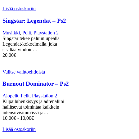
Lisää ostoskoriin
Singstar: Legendat – Ps2
Musiikki
,
Pelit
,
Playstation 2
Singstar tekee paluun upealla
Legendat-kokoelmalla, joka
sisältää vihdoin…
20,00
€
Valitse vaihtoehdoista
Burnout Dominator – Ps2
Ajopelit
,
Pelit
,
Playstation 2
Kilpailuhenkisyys ja adrenaliini
hallitsevat toimintaa kaikkein
intensiivisimmässä ja…
10,00
€
-
10,00
€
Lisää ostoskoriin