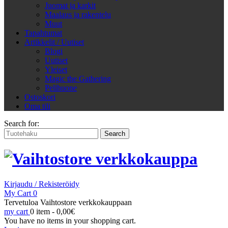
Juomat ja karkit
Maalaus ja rakentelu
Muut
Tapahtumat
Artikkelit / Uutiset
Blogi
Uutiset
Yleiset
Magic the Gathering
Pelihuone
Ostoskori
Oma tili
Search for:
Kirjaudu / Rekisteröidy
My Cart
0
Tervetuloa Vaihtostore verkkokauppaan
my cart
0 item -
0,00
€
You have no items in your shopping cart.