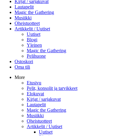
Kirjat / sarjakuvat
Lautapelit
Magic the Gathering
Musiikki
Oheistuotteet
Artikkelit / Uutiset
Uutiset
Blogi
Yleinen
Magic the Gathering
Pelihuone
Ostoskori
Oma tili
More
Etusivu
Pelit, konsolit ja tarvikkeet
Elokuvat
Kirjat / sarjakuvat
Lautapelit
Magic the Gathering
Musiikki
Oheistuotteet
Artikkelit / Uutiset
Uutiset