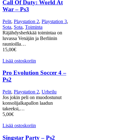
Call Of Duty: World At
War – Ps3
Pelit
,
Playstation 2
,
Playstation 3
,
Sota
,
Sota
,
Toiminta
Räjähdysherkkää toimintaa on
luvassa Venäjän ja Berliinin
raunioilla…
15,00
€
Lisää ostoskoriin
Pro Evolution Soccer 4 –
Ps2
Pelit
,
Playstation 2
,
Urheilu
Jos jokin peli on muodostunut
konsolijalkapallon laadun
takeeksi,…
5,00
€
Lisää ostoskoriin
Singstar Party – Ps2