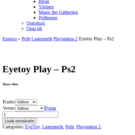
Blogi
Yleinen
Magic the Gathering
Pelihuone
Ostoskori
Oma tili
Etusivu
»
Pelit
Lastenpelit
Playstation 2
Eyetoy Play – Ps2
Eyetoy Play – Ps2
Share thist
Kunto
Versio
Poista
Lisää ostoskoriin
Categories:
EyeToy
,
Lastenpelit
,
Pelit
,
Playstation 2
.