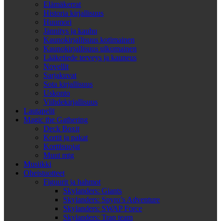
Elämäkerrat
Historia kirjallisuus
Huumori
Jännitys ja kauhu
Kaunokirjallisuus kotimainen
Kaunokirjallisuus ulkomainen
Lääketiede terveys ja kauneus
Novellit
Sarjakuvat
Sota kirjallisuus
Uskonto
Viihdekirjallisuus
Lautapelit
Magic the Gathering
Deck Boxit
Kortit ja pakat
Korttisuojat
Muut mtg
Musiikki
Oheistuotteet
Figuurit ja hahmot
Skylanders: Giants
Skylanders: Spyro’s Adventure
Skylanders: SWAP Force
Skylanders: Trap team