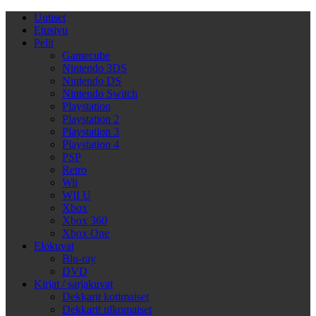
Uutiset
Etusivu
Pelit
Gamecube
Nintendo 3DS
Nintendo DS
Nintendo Switch
Playstation
Playstation 2
Playstation 3
Playstation 4
PSP
Retro
Wii
WII U
Xbox
Xbox 360
Xbox One
Elokuvat
Blu-ray
DVD
Kirjat / sarjakuvat
Dekkarit kotimaiset
Dekkarit ulkomaiset