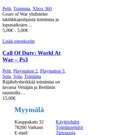
Pelit
,
Toiminta
,
Xbox 360
Gears of War yhdistelee
taktiikkapohjaista toimintaa ja
lopunaikojen…
5,00
€
-
5,00
€
Lisää ostoskoriin
Call Of Duty: World At
War – Ps3
Pelit
,
Playstation 2
,
Playstation 3
,
Sota
,
Sota
,
Toiminta
Räjähdysherkkää toimintaa on
luvassa Venäjän ja Berliinin
raunioilla…
15,00
€
Myymälä
Kauppakatu 32
Käyttöehdot
78200 Varkaus
Toimitusehdot
E-mail:
Tietosuoja