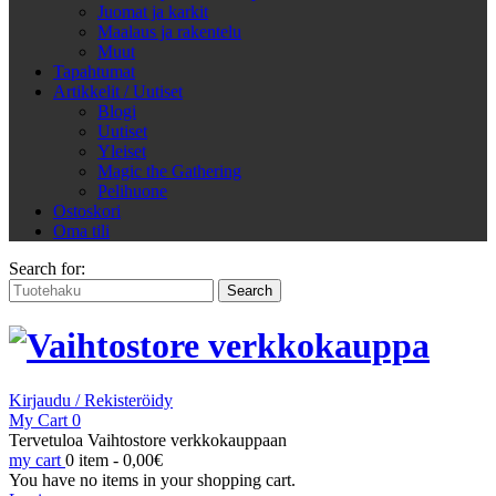
Juomat ja karkit
Maalaus ja rakentelu
Muut
Tapahtumat
Artikkelit / Uutiset
Blogi
Uutiset
Yleiset
Magic the Gathering
Pelihuone
Ostoskori
Oma tili
Search for:
Kirjaudu / Rekisteröidy
My Cart
0
Tervetuloa Vaihtostore verkkokauppaan
my cart
0 item -
0,00
€
You have no items in your shopping cart.