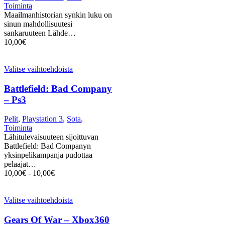
Toiminta
Maailmanhistorian synkin luku on
sinun mahdollisuutesi
sankaruuteen Lähde…
10,00
€
Valitse vaihtoehdoista
Battlefield: Bad Company
– Ps3
Pelit
,
Playstation 3
,
Sota
,
Toiminta
Lähitulevaisuuteen sijoittuvan
Battlefield: Bad Companyn
yksinpelikampanja pudottaa
pelaajat…
10,00
€
-
10,00
€
Valitse vaihtoehdoista
Gears Of War – Xbox360