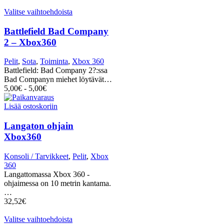
Valitse vaihtoehdoista
Battlefield Bad Company
2 – Xbox360
Pelit
,
Sota
,
Toiminta
,
Xbox 360
Battlefield: Bad Company 2?:ssa
Bad Companyn miehet löytävät…
5,00
€
-
5,00
€
Lisää ostoskoriin
Langaton ohjain
Xbox360
Konsoli / Tarvikkeet
,
Pelit
,
Xbox
360
Langattomassa Xbox 360 -
ohjaimessa on 10 metrin kantama.
…
32,52
€
Valitse vaihtoehdoista