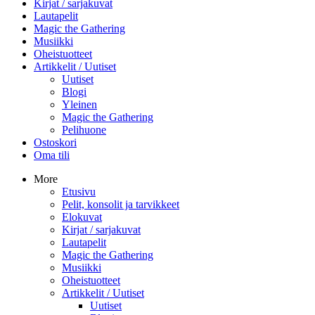
Kirjat / sarjakuvat
Lautapelit
Magic the Gathering
Musiikki
Oheistuotteet
Artikkelit / Uutiset
Uutiset
Blogi
Yleinen
Magic the Gathering
Pelihuone
Ostoskori
Oma tili
More
Etusivu
Pelit, konsolit ja tarvikkeet
Elokuvat
Kirjat / sarjakuvat
Lautapelit
Magic the Gathering
Musiikki
Oheistuotteet
Artikkelit / Uutiset
Uutiset