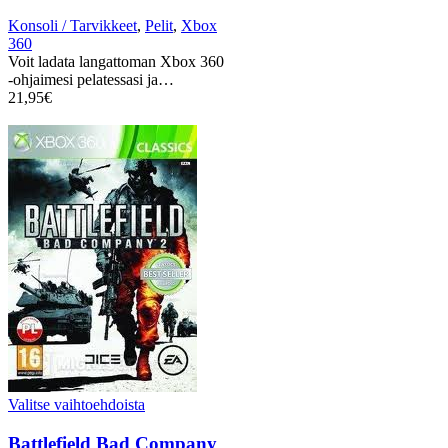
Konsoli / Tarvikkeet
,
Pelit
,
Xbox
360
Voit ladata langattoman Xbox 360
-ohjaimesi pelatessasi ja…
21,95
€
Valitse vaihtoehdoista
Battlefield Bad Company