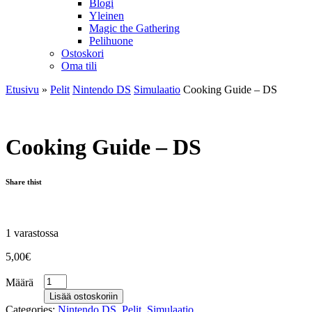
Blogi
Yleinen
Magic the Gathering
Pelihuone
Ostoskori
Oma tili
Etusivu
»
Pelit
Nintendo DS
Simulaatio
Cooking Guide – DS
Cooking Guide – DS
Share thist
1 varastossa
5,00
€
Määrä
Lisää ostoskoriin
Categories:
Nintendo DS
,
Pelit
,
Simulaatio
.