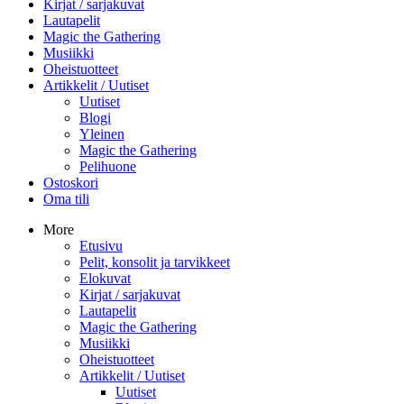
Kirjat / sarjakuvat
Lautapelit
Magic the Gathering
Musiikki
Oheistuotteet
Artikkelit / Uutiset
Uutiset
Blogi
Yleinen
Magic the Gathering
Pelihuone
Ostoskori
Oma tili
More
Etusivu
Pelit, konsolit ja tarvikkeet
Elokuvat
Kirjat / sarjakuvat
Lautapelit
Magic the Gathering
Musiikki
Oheistuotteet
Artikkelit / Uutiset
Uutiset