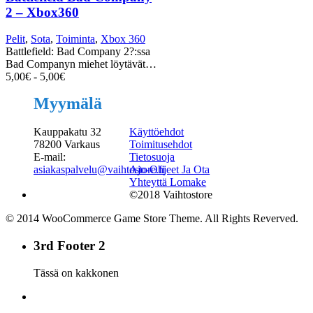
2 – Xbox360
Pelit
,
Sota
,
Toiminta
,
Xbox 360
Battlefield: Bad Company 2?:ssa
Bad Companyn miehet löytävät…
5,00
€
-
5,00
€
Myymälä
Kauppakatu 32
Käyttöehdot
78200 Varkaus
Toimitusehdot
E-mail:
Tietosuoja
asiakaspalvelu@vaihtostore.fi
Ajo-Ohjeet Ja Ota
Yhteyttä Lomake
©2018 Vaihtostore
© 2014 WooCommerce Game Store Theme. All Rights Reverved.
3rd Footer 2
Tässä on kakkonen