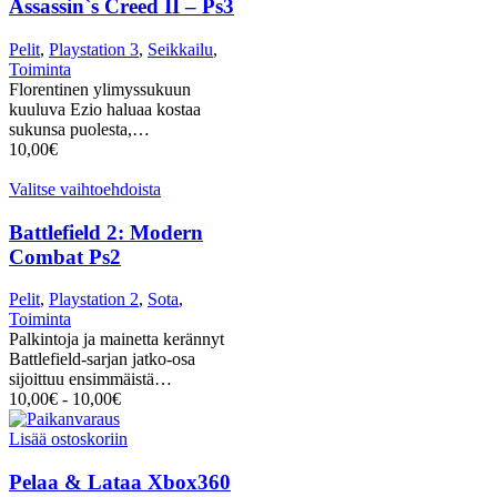
Assassin`s Creed II – Ps3
Pelit
,
Playstation 3
,
Seikkailu
,
Toiminta
Florentinen ylimyssukuun
kuuluva Ezio haluaa kostaa
sukunsa puolesta,…
10,00
€
Valitse vaihtoehdoista
Battlefield 2: Modern
Combat Ps2
Pelit
,
Playstation 2
,
Sota
,
Toiminta
Palkintoja ja mainetta kerännyt
Battlefield-sarjan jatko-osa
sijoittuu ensimmäistä…
10,00
€
-
10,00
€
Lisää ostoskoriin
Pelaa & Lataa Xbox360