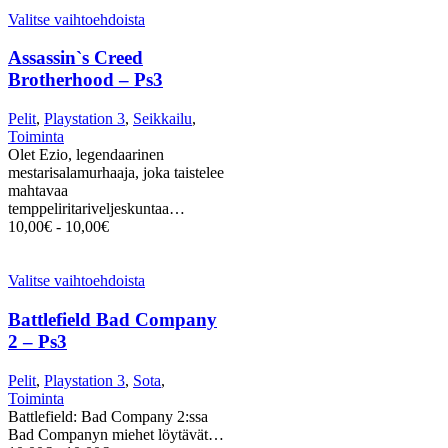
Valitse vaihtoehdoista
Assassin`s Creed
Brotherhood – Ps3
Pelit
,
Playstation 3
,
Seikkailu
,
Toiminta
Olet Ezio, legendaarinen
mestarisalamurhaaja, joka taistelee
mahtavaa
temppeliritariveljeskuntaa…
10,00
€
-
10,00
€
Valitse vaihtoehdoista
Battlefield Bad Company
2 – Ps3
Pelit
,
Playstation 3
,
Sota
,
Toiminta
Battlefield: Bad Company 2:ssa
Bad Companyn miehet löytävät…