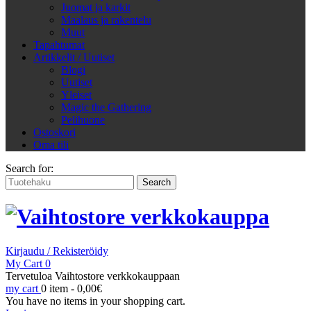
Juomat ja karkit
Maalaus ja rakentelu
Muut
Tapahtumat
Artikkelit / Uutiset
Blogi
Uutiset
Yleiset
Magic the Gathering
Pelihuone
Ostoskori
Oma tili
Search for:
Kirjaudu / Rekisteröidy
My Cart
0
Tervetuloa Vaihtostore verkkokauppaan
my cart
0 item -
0,00
€
You have no items in your shopping cart.