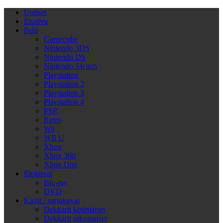
Uutiset
Etusivu
Pelit
Gamecube
Nintendo 3DS
Nintendo DS
Nintendo Switch
Playstation
Playstation 2
Playstation 3
Playstation 4
PSP
Retro
Wii
WII U
Xbox
Xbox 360
Xbox One
Elokuvat
Blu-ray
DVD
Kirjat / sarjakuvat
Dekkarit kotimaiset
Dekkarit ulkomaiset