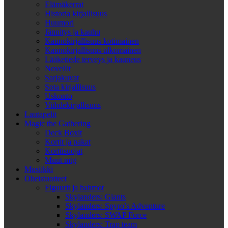
Elämäkerrat
Historia kirjallisuus
Huumori
Jännitys ja kauhu
Kaunokirjallisuus kotimainen
Kaunokirjallisuus ulkomainen
Lääketiede terveys ja kauneus
Novellit
Sarjakuvat
Sota kirjallisuus
Uskonto
Viihdekirjallisuus
Lautapelit
Magic the Gathering
Deck Boxit
Kortit ja pakat
Korttisuojat
Muut mtg
Musiikki
Oheistuotteet
Figuurit ja hahmot
Skylanders: Giants
Skylanders: Spyro’s Adventure
Skylanders: SWAP Force
Skylanders: Trap team