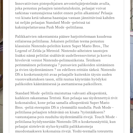
A
Innovatiivisen pistepohjaisen arvostelujärjestelmän avulla,
T
joka perustuu pelaajien taistelutuloksiin, pelaajat voivat
H
tarkistaa vastustajiensa taidot ennen pelin alkamista! Pelaaja
voi kisata ketä tahansa haastajaa vastaan jännittävissä kahden
E
tai neljän pelaajan Standard Mode -peleissä tai
R
kaksinpelattavassa Push Mode -pelitilassa.
I
N
Palikkarivien rakentamista pääsee harjoittelemaan kuudessa
G
erilaisessa pelitilassa. Jokaisen pelitilan teema perustuu
klassisiin Nintendo-peleihin kuten Super Mario Bros., The
Legend of Zelda ja Metroid. Nintendo-aiheisten taustojen
M
lisäksi nämä pelitilat sisältävät uudelleensovitetut ja korvia
U
hivelevät versiot Nintendo-pelimusiikeista. Tetriksen
S
perimmäinen pelistrategia ? putoavien palikoiden siirtäminen
I
ja rivien täydentäminen ? on edelleen erittäin tärkeä. Nintendo
I
DS:n kosketusnäyttö avaa pelaajalle kuitenkin täysin uuden
K
vuorovaikutuksen tason, sillä ruutua käytetään hyödyksi
palikoiden kääntämisessä ja asettamisessa paikoilleen.
K
I
Standard Mode -pelitila muistuttaa vahvasti alkuperäistä,
kaikkien rakastamaa Tetristä. Kun pelaaja saa täydennettyä rivit
O
kokonaisiksi, kone pelaa samalla alkuperäistä Super Mario
Bros. -peliä eteenpäin DS:n ylemmällä ruudulla. Push Mode -
H
pelitilassa pelaajien tehtävänä on kisata ?työntääkseen?
E
vastustajansa pois ruudulta täydentämällä rivejä. Touch Mode -
I
pelitilassa hyödynnetään Nintendo DS:n kosketusnäyttöä, kun
S
pelaajat siirtelevät stylus-kynällä palikkatorneja
T
muodostaakseen kokonaisia rivejä. Yoshi-teemalla toteutettu