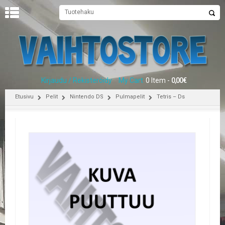
U
U
T
I
S
E
Kirjaudu / Rekisteröidy
My Cart
0 Item -
0,00
€
T
Etusivu
Pelit
Nintendo DS
Pulmapelit
Tetris – Ds
E
T
U
S
I
V
U
P
E
L
I
T