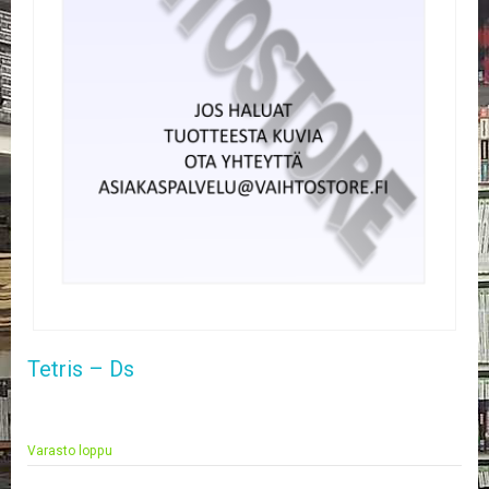
E
L
O
K
U
V
A
T
K
I
R
J
A
T
/
S
Tetris – Ds
A
R
J
A
Varasto loppu
K
U