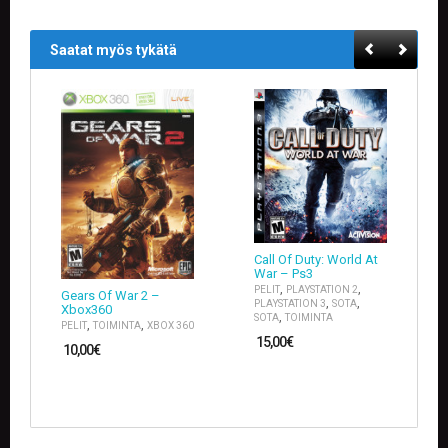
K
E
L
Saatat myös tykätä
I
T
/
U
U
T
I
S
E
T
Call Of Duty: World At
O
War – Ps3
S
,
,
PELIT
PLAYSTATION 2
Gears Of War 2 –
T
,
,
PLAYSTATION 3
SOTA
Xbox360
O
,
SOTA
TOIMINTA
,
,
PELIT
TOIMINTA
XBOX 360
S
15,00
€
10,00
€
K
O
R
I