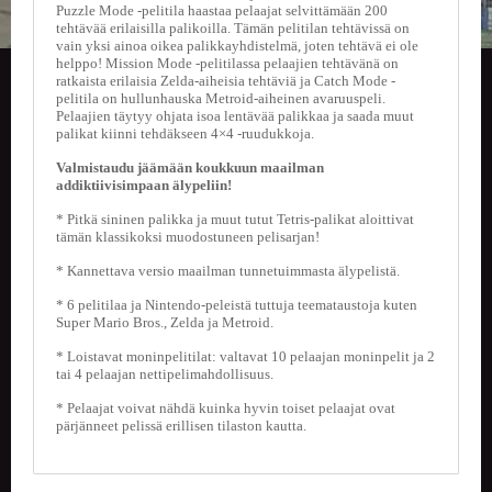
U
Puzzle Mode -pelitila haastaa pelaajat selvittämään 200
O
tehtävää erilaisilla palikoilla. Tämän pelitilan tehtävissä on
T
vain yksi ainoa oikea palikkayhdistelmä, joten tehtävä ei ole
helppo! Mission Mode -pelitilassa pelaajien tehtävänä on
T
ratkaista erilaisia Zelda-aiheisia tehtäviä ja Catch Mode -
E
pelitila on hullunhauska Metroid-aiheinen avaruuspeli.
E
Pelaajien täytyy ohjata isoa lentävää palikkaa ja saada muut
T
palikat kiinni tehdäkseen 4×4 -ruudukkoja.
Valmistaudu jäämään koukkuun maailman
T
addiktiivisimpaan älypeliin!
A
P
* Pitkä sininen palikka ja muut tutut Tetris-palikat aloittivat
A
tämän klassikoksi muodostuneen pelisarjan!
H
T
* Kannettava versio maailman tunnetuimmasta älypelistä.
U
* 6 pelitilaa ja Nintendo-peleistä tuttuja teemataustoja kuten
M
Super Mario Bros., Zelda ja Metroid.
A
T
* Loistavat moninpelitilat: valtavat 10 pelaajan moninpelit ja 2
tai 4 pelaajan nettipelimahdollisuus.
A
* Pelaajat voivat nähdä kuinka hyvin toiset pelaajat ovat
R
pärjänneet pelissä erillisen tilaston kautta.
T
I
K