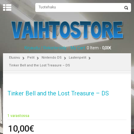
U
U
T
I
S
E
Kirjaudu / Rekisteröidy
My Cart
0 Item -
0,00
€
T
Etusivu
Pelit
Nintendo DS
Lastenpelit
E
Tinker Bell and the Lost Treasure – DS
T
U
S
I
Tinker Bell and the Lost Treasure – DS
V
U
P
E
1 varastossa
L
10,00
€
I
T