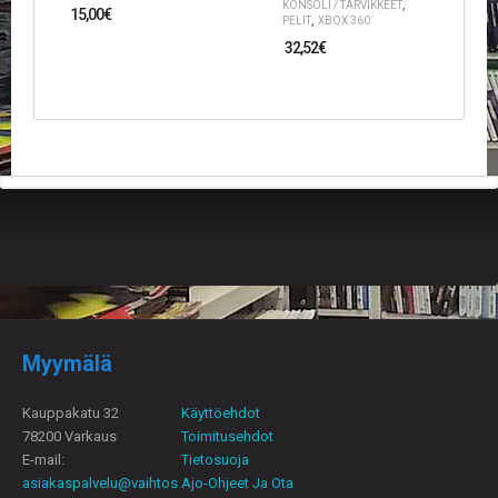
,
KONSOLI / TARVIKKEET
V
15,00
€
,
PELIT
XBOX 360
A
32,52
€
T
L
A
U
T
A
P
E
L
I
T
M
A
Myymälä
G
I
C
Kauppakatu 32
Käyttöehdot
T
78200 Varkaus
Toimitusehdot
H
E-mail:
Tietosuoja
E
asiakaspalvelu@vaihtos
Ajo-Ohjeet Ja Ota
G