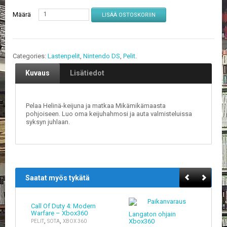
Määrä
LISÄÄ OSTOSKORIIN
E
L
O
K
U
Categories:
Lastenpelit
,
Nintendo DS
,
Pelit
.
V
Kuvaus
Lisätiedot
A
T
K
Pelaa Helinä-keijuna ja matkaa Mikämikämaasta
I
pohjoiseen. Luo oma keijuhahmosi ja auta valmisteluissa
syksyn juhlaan.
R
J
A
T
/
S
A
Saatat myös tykätä
R
J
A
Call Of Duty 4: Modern
Warfare – Xbox360
K
Langaton ohjain
,
,
Xbox360
PELIT
SOTA
XBOX 360
U