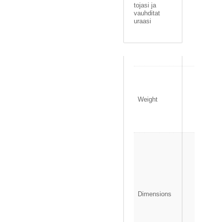
tojasi ja
vauhditat
uraasi
0
.
1
Weight
4
0
k
g
1
3
.
5
×
1
Dimensions
.
5
×