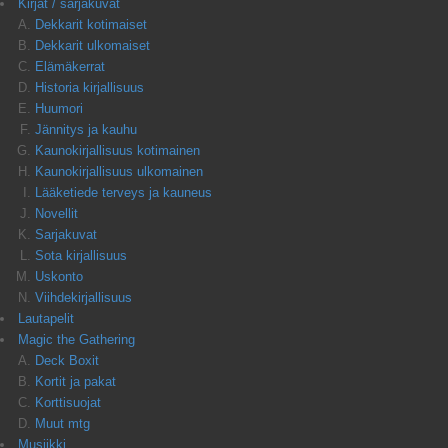
Kirjat / sarjakuvat
Dekkarit kotimaiset
Dekkarit ulkomaiset
Elämäkerrat
Historia kirjallisuus
Huumori
Jännitys ja kauhu
Kaunokirjallisuus kotimainen
Kaunokirjallisuus ulkomainen
Lääketiede terveys ja kauneus
Novellit
Sarjakuvat
Sota kirjallisuus
Uskonto
Viihdekirjallisuus
Lautapelit
Magic the Gathering
Deck Boxit
Kortit ja pakat
Korttisuojat
Muut mtg
Musiikki