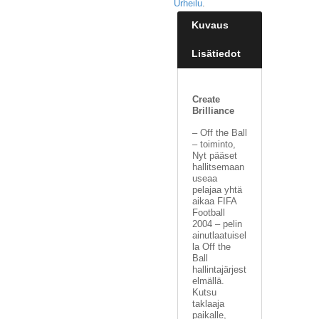
Urheilu
.
Kuvaus
Lisätiedot
Create
Brilliance
– Off the Ball
– toiminto,
Nyt pääset
hallitsemaan
useaa
pelajaa yhtä
aikaa FIFA
Football
2004 – pelin
ainutlaatuisel
la Off the
Ball
hallintajärjest
elmällä.
Kutsu
taklaaja
paikalle,