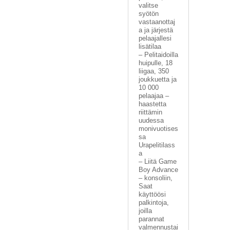
valitse
syötön
vastaanottaj
a ja järjestä
pelaajallesi
lisätilaa
– Pelitaidoilla
huipulle, 18
liigaa, 350
joukkuetta ja
10 000
pelaajaa –
haastetta
riittämin
uudessa
monivuotises
sa
Urapelitilass
a
– Liitä Game
Boy Advance
– konsoliin,
Saat
käyttöösi
palkintoja,
joilla
parannat
valmennustai