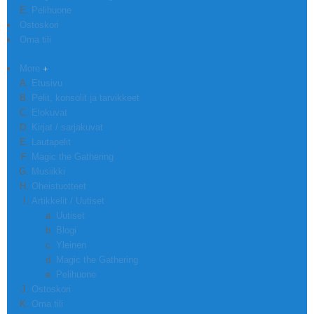
Pelihuone
Ostoskori
Oma tili
More
Etusivu
Pelit, konsolit ja tarvikkeet
Elokuvat
Kirjat / sarjakuvat
Lautapelit
Magic the Gathering
Musiikki
Oheistuotteet
Artikkelit / Uutiset
Uutiset
Blogi
Yleinen
Magic the Gathering
Pelihuone
Ostoskori
Oma tili