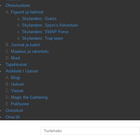
Oheistuotteet
Figuurit ja hahmot
Skylanders: Giants
Skylanders: Spyro’s Adventure
Skylanders: SWAP Force
Skylanders: Trap team
Juomat ja karkit
Maalaus ja rakentelu
Muut
Tapahtumat
Artikkelit / Uutiset
Blogi
Uutiset
Yleiset
Magic the Gathering
Pelihuone
Ostoskori
Oma tili