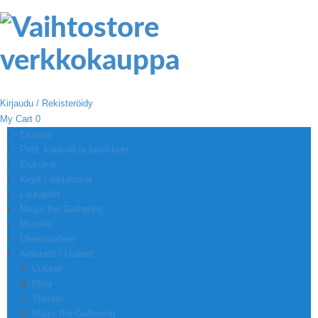
Kirjaudu / Rekisteröidy
My Cart
0
Etusivu
Pelit, konsolit ja tarvikkeet
Elokuvat
Kirjat / sarjakuvat
Lautapelit
Magic the Gathering
Musiikki
Oheistuotteet
Artikkelit / Uutiset
Uutiset
Blogi
Yleinen
Magic the Gathering