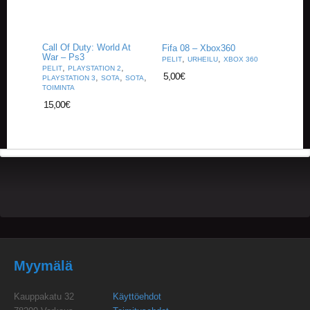
U
O
T
T
Call Of Duty: World At
Fifa 08 – Xbox360
E
War – Ps3
,
,
PELIT
URHEILU
XBOX 360
E
,
,
PELIT
PLAYSTATION 2
5,00
€
,
,
,
T
PLAYSTATION 3
SOTA
SOTA
TOIMINTA
15,00
€
T
A
P
A
H
T
U
M
A
T
A
R
Myymälä
T
I
Kauppakatu 32
Käyttöehdot
K