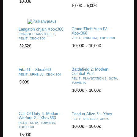
10,00
€
A
5,00
€
-
5,00
€
T
H
E
R
Grand Theft Auto IV –
Langaton ohjain Xbox360
I
Xbox360
,
KONSOLI / TARVIKKEET
N
,
,
,
PELIT
TOIMINTA
XBOX 360
PELIT
XBOX 360
G
10,00
€
-
10,00
€
32,52
€
M
U
S
Battlefield 2: Modern
Fifa 11 – Xbox360
I
Combat Ps2
,
,
PELIT
URHEILU
XBOX 360
I
,
,
,
PELIT
PLAYSTATION 2
SOTA
K
5,00
€
TOIMINTA
K
10,00
€
-
10,00
€
I
O
H
Call Of Duty 4: Modern
Dead or Alive 3 – Xbox
E
Warfare 2 – Xbox360
,
,
PELIT
TAISTELU
XBOX
I
,
,
,
PELIT
SOTA
TOIMINTA
10,00
€
-
10,00
€
S
XBOX 360
T
15,00
€