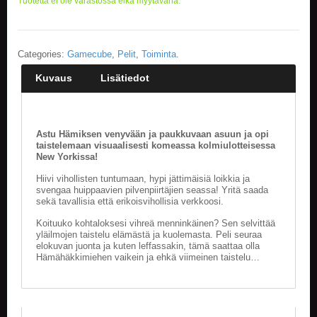
Tuotetta ei ole varastossa eikä myytävänä.
E
L
O
Categories:
Gamecube
,
Pelit
,
Toiminta
.
K
U
Kuvaus
Lisätiedot
V
A
T
Astu Hämiksen venyvään ja paukkuvaan asuun ja opi
K
taistelemaan visuaalisesti komeassa kolmiulotteisessa
New Yorkissa!
I
R
Hiivi vihollisten tuntumaan, hypi jättimäisiä loikkia ja
J
svengaa huippaavien pilvenpiirtäjien seassa! Yritä saada
A
sekä tavallisia että erikoisvihollisia verkkoosi.
T
/
Koituuko kohtaloksesi vihreä menninkäinen? Sen selvittää
S
yläilmojen taistelu elämästä ja kuolemasta. Peli seuraa
elokuvan juonta ja kuten leffassakin, tämä saattaa olla
A
Hämähäkkimiehen vaikein ja ehkä viimeinen taistelu…
R
J
A
K
U