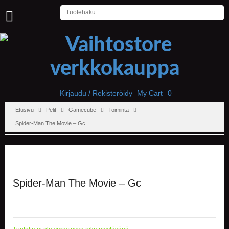
U
U
T
I
S
E
T
Kirjaudu / Rekisteröidy
My Cart
0
Etusivu
Pelit
Gamecube
Toiminta
E
T
Spider-Man The Movie – Gc
U
S
I
V
U
Spider-Man The Movie – Gc
P
E
L
I
T