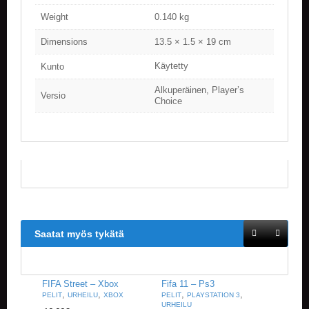
V
Weight
0.140 kg
A
T
Dimensions
13.5 × 1.5 × 19 cm
L
Käytetty
Kunto
A
U
Alkuperäinen, Player’s
Versio
T
Choice
A
P
E
L
I
T
M
A
G
Saatat myös tykätä
I
C
T
H
FIFA Street – Xbox
Fifa 11 – Ps3
E
,
,
,
,
PELIT
URHEILU
XBOX
PELIT
PLAYSTATION 3
G
URHEILU