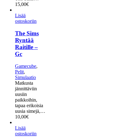
15,00
€
Lisää
ostoskoriin
The Sims
Ryntää
Raitille –
Gc
Gamecube
,
Pelit
,
Simulaatio
Matkusta
jännittäviin
uusiin
paikkoihin,
tapaa erikoisia
uusia simejä,…
10,00
€
Lisää
ostoskoriin