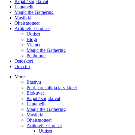
Kirjat / sarjakuvat
Lautapelit
Magic the Gathering
Musiikki
Oheistuotteet
Artikkelit / Uutiset
Uutiset
Blogi
Yleinen
Magic the Gathering
Pelihuone
Ostoskori
Oma tili
More
Etusivu
Pelit, konsolit ja tarvikkeet
Elokuvat
Kirjat / sarjakuvat
Lautapelit
Magic the Gathering
Musiikki
Oheistuotteet
Artikkelit / Uutiset
Uutiset