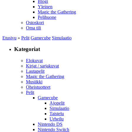
Blogi
Yleinen
Magic the Gathering
Pelihuone
Ostoskori
Oma tili
Etusivu
»
Pelit
Gamecube
Simulaatio
Kategoriat
Elokuvat
Kirjat / sarjakuvat
Lautapelit
Magic the Gathering
Musiikki
Oheistuotteet
Pelit
Gamecube
Ajopelit
Simulaatio
Taistelu
Urheilu
Nintendo DS
Nintendo Switch