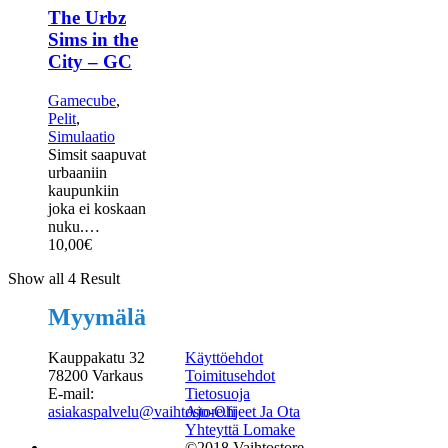
The Urbz
Sims in the
City – GC
Gamecube
,
Pelit
,
Simulaatio
Simsit saapuvat
urbaaniin
kaupunkiin
joka ei koskaan
nuku.…
10,00
€
Show all 4 Result
Myymälä
Kauppakatu 32
Käyttöehdot
78200 Varkaus
Toimitusehdot
E-mail:
Tietosuoja
asiakaspalvelu@vaihtostore.fi
Ajo-Ohjeet Ja Ota
Yhteyttä Lomake
©2018 Vaihtostore