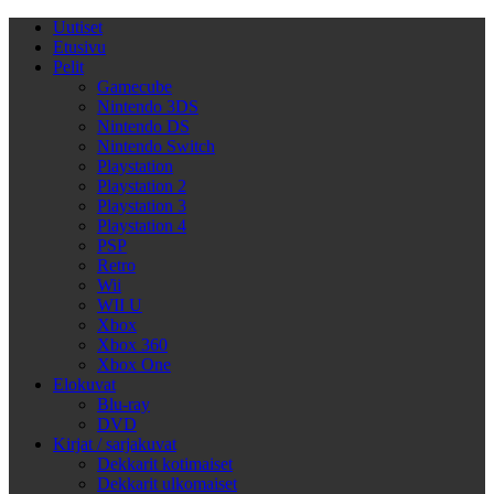
Uutiset
Etusivu
Pelit
Gamecube
Nintendo 3DS
Nintendo DS
Nintendo Switch
Playstation
Playstation 2
Playstation 3
Playstation 4
PSP
Retro
Wii
WII U
Xbox
Xbox 360
Xbox One
Elokuvat
Blu-ray
DVD
Kirjat / sarjakuvat
Dekkarit kotimaiset
Dekkarit ulkomaiset