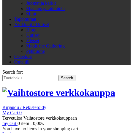
Juomat ja karkit
Maalaus ja rakentelu
Muut
Tapahtumat
Artikkelit / Uutiset
Blogi
Uutiset
Yleiset
Magic the Gathering
Pelihuone
Ostoskori
Oma tili
Search for:
Kirjaudu / Rekisteröidy
My Cart
0
Tervetuloa Vaihtostore verkkokauppaan
my cart
0 item -
0,00
€
You have no items in your shopping cart.