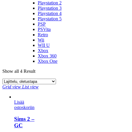
Playstation 2
Playstation 3
Playstation 4
Playstation 5
PSP
PSVita
Retro
Wii
WII U
Xbox
Xbox 360
Xbox One
Show all 4 Result
Grid view
List view
Lisää
ostoskoriin
Sims 2 –
GC