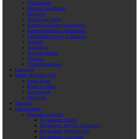
Elämäkerrat
Historia kirjallisuus
Huumori
Jännitys ja kauhu
Kaunokirjallisuus kotimainen
Kaunokirjallisuus ulkomainen
Lääketiede terveys ja kauneus
Novellit
Sarjakuvat
Sota kirjallisuus
Uskonto
Viihdekirjallisuus
Lautapelit
Magic the Gathering
Deck Boxit
Kortit ja pakat
Korttisuojat
Muut mtg
Musiikki
Oheistuotteet
Figuurit ja hahmot
Skylanders: Giants
Skylanders: Spyro’s Adventure
Skylanders: SWAP Force
Skylanders: Trap team