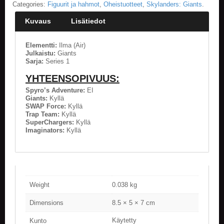
Categories:
Figuurit ja hahmot
,
Oheistuotteet
,
Skylanders: Giants
.
E
Kuvaus
Lisätiedot
L
O
K
Elementti:
Ilma (Air)
Julkaistu:
Giants
U
Sarja:
Series 1
V
A
YHTEENSOPIVUUS:
T
Spyro’s Adventure:
EI
Giants:
Kyllä
K
SWAP Force:
Kyllä
I
Trap Team:
Kyllä
R
SuperChargers:
Kyllä
J
Imaginators:
Kyllä
A
T
/
S
A
R
Weight
0.038 kg
J
A
Dimensions
8.5 × 5 × 7 cm
K
U
Käytetty
Kunto