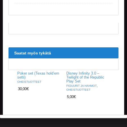
V
A
T
L
A
U
T
A
P
Saatat myös tykätä
E
L
I
T
Poker set (Texas hold’em
Disney Infinity 3.0 –
setti)
Twilight of the Republic
Play Set
OHEISTUOTTEET
M
,
FIGUURIT JA HAHMOT
A
30,00
€
OHEISTUOTTEET
G
5,00
€
I
C
T
H
E
G