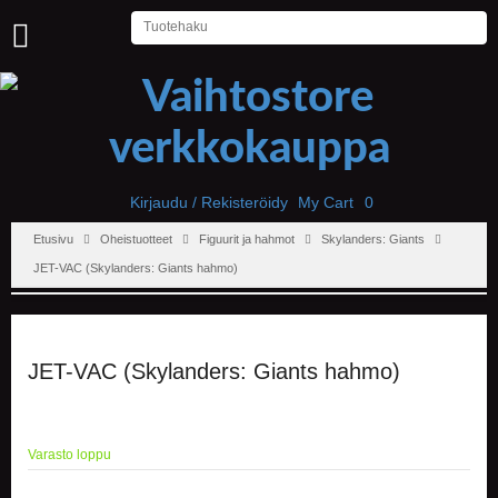
U
U
T
I
S
E
T
Kirjaudu / Rekisteröidy
My Cart
0
Etusivu
Oheistuotteet
Figuurit ja hahmot
Skylanders: Giants
E
T
JET-VAC (Skylanders: Giants hahmo)
U
S
I
V
U
JET-VAC (Skylanders: Giants hahmo)
P
E
L
Varasto loppu
I
T