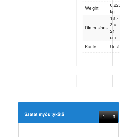
0.220
Weight
kg
18 ×
3 ×
Dimensions
21
cm
Kunto
Uusi
Saatat myös tykätä