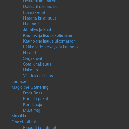
Dekkarit kotimaiset
Dekkarit ulkomaiset
Elämäkerrat
Historia kirjallisuus
Huumori
Jännitys ja kauhu
Kaunokirjallisuus kotimainen
Kaunokirjallisuus ulkomainen
Lääketiede terveys ja kauneus
Novellit
Sarjakuvat
Sota kirjallisuus
Uskonto
Viihdekirjallisuus
Lautapelit
Magic the Gathering
Deck Boxit
Kortit ja pakat
Korttisuojat
Muut mtg
Musiikki
Oheistuotteet
Figuurit ja hahmot