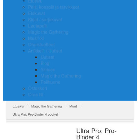
Etusivu
Pelit, konsolit ja tarvikkeet
Elokuvat
Kirjat / sarjakuvat
Lautapelit
Magic the Gathering
Musiikki
Oheistuotteet
Artikkelit / Uutiset
Uutiset
Blogi
Yleinen
Magic the Gathering
Pelihuone
Ostoskori
Oma tili
Etusivu
Magic the Gathering
Muut
Ultra Pro: Pro-Binder 4 pocket
Ultra Pro: Pro-
Binder 4