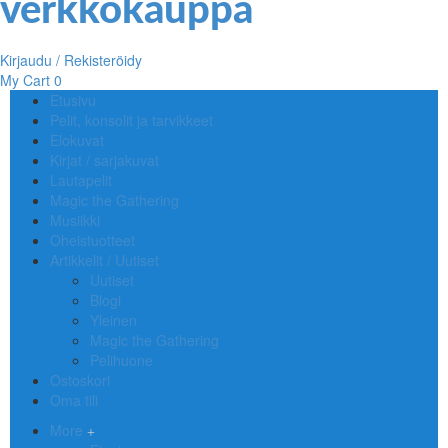
Kirjaudu / Rekisteröidy
My Cart
0
Etusivu
Pelit, konsolit ja tarvikkeet
Elokuvat
Kirjat / sarjakuvat
Lautapelit
Magic the Gathering
Musiikki
Oheistuotteet
Artikkelit / Uutiset
Uutiset
Blogi
Yleinen
Magic the Gathering
Pelihuone
Ostoskori
Oma tili
More