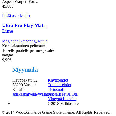
Aspect Warper For…
45,00
€
Lisää ostoskoriin
Ultra Pro Play Mat –
Lime
Magic the Gathering
,
Muut
Korkealaatuinen pelimatto.
Toisella puolella pehmeä ja sileä
kangas…
9,90
€
Myymälä
Kauppakatu 32
Käyttöehdot
78200 Varkaus
Toimitusehdot
E-mail:
Tietosuoja
asiakaspalvelu@vaihtostore.fi
Ajo-Ohjeet Ja Ota
Yhteyttä Lomake
©2018 Vaihtostore
© 2014 WooCommerce Game Store Theme. All Rights Reverved.