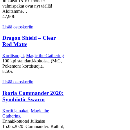
Julkaisu 15.10. Pioneer
valmispakat ovat nyt täällä!
Aloitamme…
47,90
€
Lisää ostoskoriin
Dragon Shield – Clear
Red Matte
Korttisuojat
,
Magic the Gathering
100 kpl standard-kokoisia (MtG,
Pokemon) korttisuojia.
8,50
€
Lisää ostoskoriin
Ikoria Commander 2020:
Symbiotic Swarm
Kortit ja pakat
,
Magic the
Gathering
Ennakkotuote! Julkaisu
15.05.2020 Commander: Kathril,