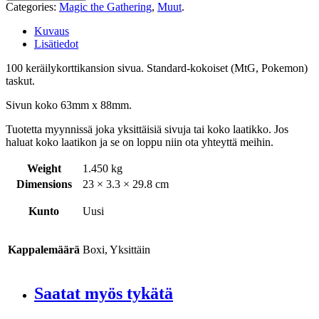
Categories:
Magic the Gathering
,
Muut
.
Kuvaus
Lisätiedot
100 keräilykorttikansion sivua. Standard-kokoiset (MtG, Pokemon)
taskut.
Sivun koko 63mm x 88mm.
Tuotetta myynnissä joka yksittäisiä sivuja tai koko laatikko. Jos
haluat koko laatikon ja se on loppu niin ota yhteyttä meihin.
Weight
1.450 kg
Dimensions
23 × 3.3 × 29.8 cm
Kunto
Uusi
Kappalemäärä
Boxi, Yksittäin
Saatat myös tykätä