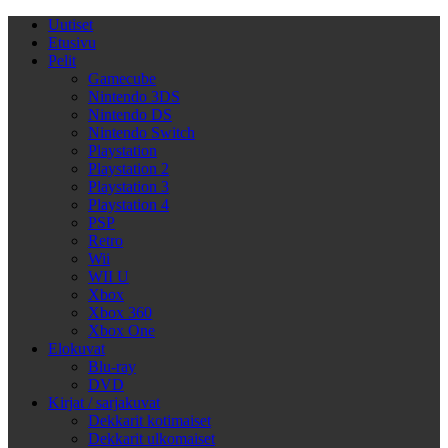
Uutiset
Etusivu
Pelit
Gamecube
Nintendo 3DS
Nintendo DS
Nintendo Switch
Playstation
Playstation 2
Playstation 3
Playstation 4
PSP
Retro
Wii
WII U
Xbox
Xbox 360
Xbox One
Elokuvat
Blu-ray
DVD
Kirjat / sarjakuvat
Dekkarit kotimaiset
Dekkarit ulkomaiset