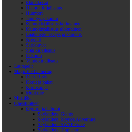
Elämäkerrat
Historia kirjallisuus
Huumori
Jännitys ja kauhu
Kaunokirjallisuus kotimainen
Kaunokirjallisuus ulkomainen
Lääketiede terveys ja kauneus
Novellit
Sarjakuvat
Sota kirjallisuus
Uskonto
Viihdekirjallisuus
Lautapelit
Magic the Gathering
Deck Boxit
Kortit ja pakat
Korttisuojat
Muut mtg
Musiikki
Oheistuotteet
Figuurit ja hahmot
Skylanders: Giants
Skylanders: Spyro’s Adventure
Skylanders: SWAP Force
Skylanders: Trap team