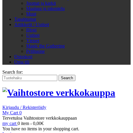
Juomat ja karkit
Maalaus ja rakentelu
Muut
Tapahtumat
Artikkelit / Uutiset
Blogi
Uutiset
Yleiset
Magic the Gathering
Pelihuone
Ostoskori
Oma tili
Search for:
Kirjaudu / Rekisteröidy
My Cart
0
Tervetuloa Vaihtostore verkkokauppaan
my cart
0 item -
0,00
€
You have no items in your shopping cart.