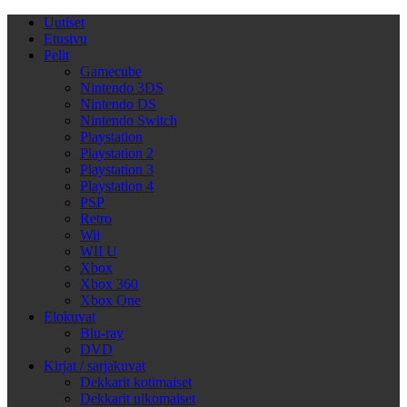
Uutiset
Etusivu
Pelit
Gamecube
Nintendo 3DS
Nintendo DS
Nintendo Switch
Playstation
Playstation 2
Playstation 3
Playstation 4
PSP
Retro
Wii
WII U
Xbox
Xbox 360
Xbox One
Elokuvat
Blu-ray
DVD
Kirjat / sarjakuvat
Dekkarit kotimaiset
Dekkarit ulkomaiset