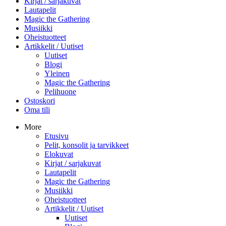
Kirjat / sarjakuvat
Lautapelit
Magic the Gathering
Musiikki
Oheistuotteet
Artikkelit / Uutiset
Uutiset
Blogi
Yleinen
Magic the Gathering
Pelihuone
Ostoskori
Oma tili
More
Etusivu
Pelit, konsolit ja tarvikkeet
Elokuvat
Kirjat / sarjakuvat
Lautapelit
Magic the Gathering
Musiikki
Oheistuotteet
Artikkelit / Uutiset
Uutiset