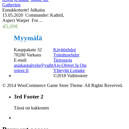
Gathering
Ennakkotuote! Julkaisu
15.05.2020 Commander: Kathril,
Aspect Warper For…
45,00
€
Myymälä
Kauppakatu 32
Käyttöehdot
78200 Varkaus
Toimitusehdot
E-mail:
Tietosuoja
asiakaspalvelu@vaiht
Ajo-Ohjeet Ja Ota
ostore.fi
Yhteyttä Lomake
©2018 Vaihtostore
© 2014 WooCommerce Game Store Theme. All Rights Reverved.
3rd Footer 2
Tässä on kakkonen