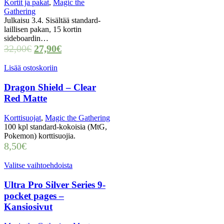
Kortit ja pakat
,
Magic the
Gathering
Julkaisu 3.4. Sisältää standard-
laillisen pakan, 15 kortin
sideboardin…
32,00
€
27,90
€
Lisää ostoskoriin
Dragon Shield – Clear
Red Matte
Korttisuojat
,
Magic the Gathering
100 kpl standard-kokoisia (MtG,
Pokemon) korttisuojia.
8,50
€
Valitse vaihtoehdoista
Ultra Pro Silver Series 9-
pocket pages –
Kansiosivut