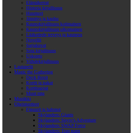
Elämäkerrat
Historia kirjallisuus
Huumori
Jännitys ja kauhu
Kaunokirjallisuus kotimainen
Kaunokirjallisuus ulkomainen
Lääketiede terveys ja kauneus
Novellit
Sarjakuvat
Sota kirjallisuus
Uskonto
Viihdekirjallisuus
Lautapelit
Magic the Gathering
Deck Boxit
Kortit ja pakat
Korttisuojat
Muut mtg
Musiikki
Oheistuotteet
Figuurit ja hahmot
Skylanders: Giants
Skylanders: Spyro’s Adventure
Skylanders: SWAP Force
Skylanders: Trap team