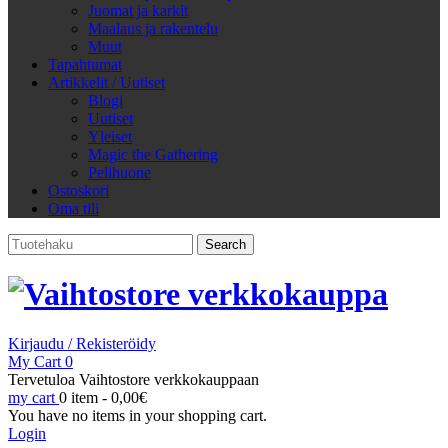
Juomat ja karkit
Maalaus ja rakentelu
Muut
Tapahtumat
Artikkelit / Uutiset
Blogi
Uutiset
Yleiset
Magic the Gathering
Pelihuone
Ostoskori
Oma tili
Search
for:
Kirjaudu / Rekisteröidy
My Cart
0
Tervetuloa Vaihtostore verkkokauppaan
my cart
0 item -
0,00
€
You have no items in your shopping cart.
Login