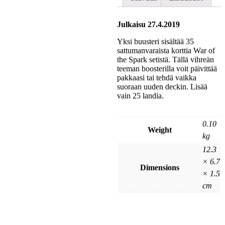
Julkaisu 27.4.2019
Yksi buusteri sisältää 35
sattumanvaraista korttia War of
the Spark setistä. Tällä vihreän
teeman boosterilla voit päivittää
pakkaasi tai tehdä vaikka
suoraan uuden deckin. Lisää
vain 25 landia.
0.10
Weight
kg
12.3
× 6.7
Dimensions
× 1.5
cm