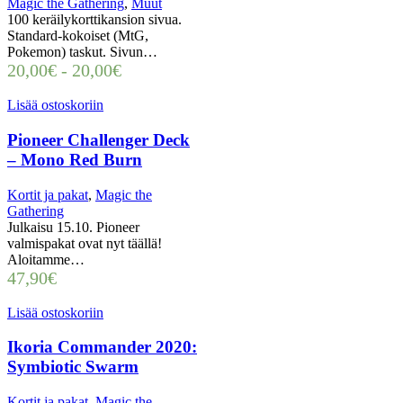
Magic the Gathering
,
Muut
100 keräilykorttikansion sivua.
Standard-kokoiset (MtG,
Pokemon) taskut. Sivun…
20,00
€
-
20,00
€
Lisää ostoskoriin
Pioneer Challenger Deck
– Mono Red Burn
Kortit ja pakat
,
Magic the
Gathering
Julkaisu 15.10. Pioneer
valmispakat ovat nyt täällä!
Aloitamme…
47,90
€
Lisää ostoskoriin
Ikoria Commander 2020:
Symbiotic Swarm
Kortit ja pakat
,
Magic the