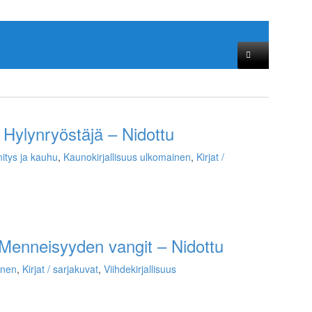
Hylynryöstäjä – Nidottu
itys ja kauhu
,
Kaunokirjallisuus ulkomainen
,
Kirjat /
Menneisyyden vangit – Nidottu
inen
,
Kirjat / sarjakuvat
,
Viihdekirjallisuus