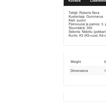
Kuvaus
Lisätiedo
Tekijä: Roberts Nora
Kustantaja: Gummerus
Kieli: suomi
Painovuosi ja painos: 3.
Sivumäärä: 350
Sidonta: Nidottu (pokkari
Kunto: K3 (K5=uusi, K4=
Weight
0
Dimensions
1