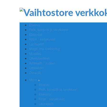
Etusivu
Pelit, konsolit ja tarvikkeet
Elokuvat
Kirjat / sarjakuvat
Lautapelit
Magic the Gathering
Musiikki
Oheistuotteet
Artikkelit / Uutiset
Ostoskori
Oma tili
More
Etusivu
Pelit, konsolit ja tarvikkeet
Elokuvat
Kirjat / sarjakuvat
Lautapelit