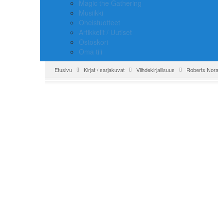
Magic the Gathering
Musiikki
Oheistuotteet
Artikkelit / Uutiset
Ostoskori
Oma tili
Etusivu
Kirjat / sarjakuvat
Viihdekirjallisuus
Roberts Nora