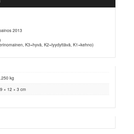
t
 painos 2013
)
erinomainen, K3=hyvä, K2=tyydyttävä, K1=kehno)
.250 kg
9 × 12 × 3 cm