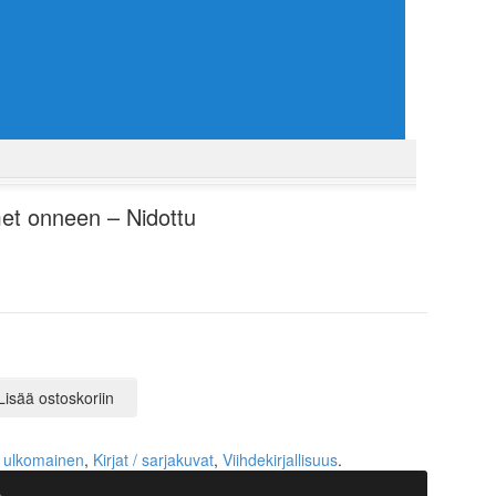
et onneen – Nidottu
Lisää ostoskoriin
s ulkomainen
,
Kirjat / sarjakuvat
,
Viihdekirjallisuus
.