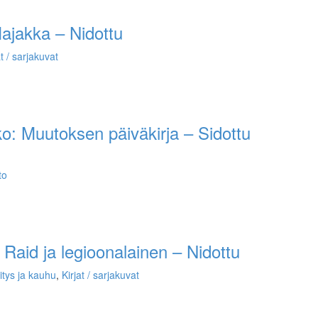
ajakka – Nidottu
at / sarjakuvat
ko: Muutoksen päiväkirja – Sidottu
to
Raid ja legioonalainen – Nidottu
itys ja kauhu
,
Kirjat / sarjakuvat