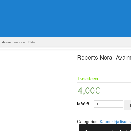
: Avaimet onneen – Nidottu
Roberts Nora: Avaim
1 varastossa
4,00
€
Määrä
Categories:
Kaunokirjallisuu