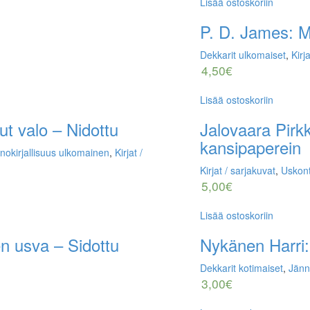
Lisää ostoskoriin
P. D. James: M
Dekkarit ulkomaiset
,
Kirj
4,50
€
Lisää ostoskoriin
t valo – Nidottu
Jalovaara Pirk
kansipaperein
nokirjallisuus ulkomainen
,
Kirjat /
Kirjat / sarjakuvat
,
Uskon
5,00
€
Lisää ostoskoriin
en usva – Sidottu
Nykänen Harri: 
Dekkarit kotimaiset
,
Jänn
3,00
€