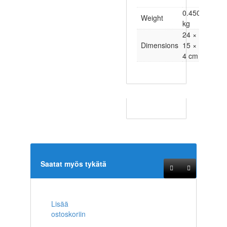
0.450
Weight
kg
24 ×
Dimensions
15 ×
4 cm
Saatat myös tykätä
Lisää
ostoskoriin