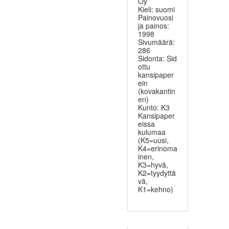
Oy
Kieli: suomi
Painovuosi
ja painos:
1998
Sivumäärä:
286
Sidonta: Sid
ottu
kansipaper
ein
(kovakantin
en)
Kunto: K3
Kansipaper
eissa
kulumaa
(K5=uusi,
K4=erinoma
inen,
K3=hyvä,
K2=tyydyttä
vä,
K1=kehno)