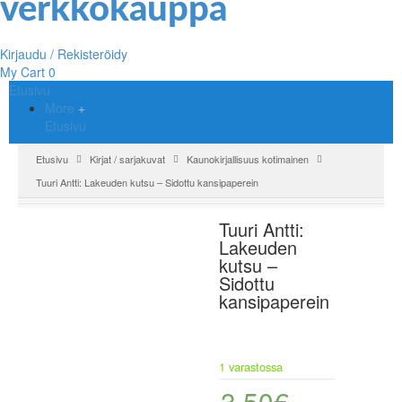
Kirjaudu / Rekisteröidy
My Cart
0
Etusivu
More
Etusivu
Etusivu
Kirjat / sarjakuvat
Kaunokirjallisuus kotimainen
Tuuri Antti: Lakeuden kutsu – Sidottu kansipaperein
Tuuri Antti:
Lakeuden
kutsu –
Sidottu
kansipaperein
1 varastossa
3,50
€