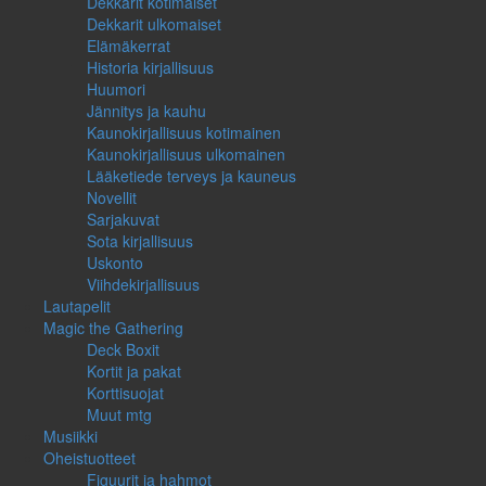
Dekkarit kotimaiset
Dekkarit ulkomaiset
Elämäkerrat
Historia kirjallisuus
Huumori
Jännitys ja kauhu
Kaunokirjallisuus kotimainen
Kaunokirjallisuus ulkomainen
Lääketiede terveys ja kauneus
Novellit
Sarjakuvat
Sota kirjallisuus
Uskonto
Viihdekirjallisuus
Lautapelit
Magic the Gathering
Deck Boxit
Kortit ja pakat
Korttisuojat
Muut mtg
Musiikki
Oheistuotteet
Figuurit ja hahmot