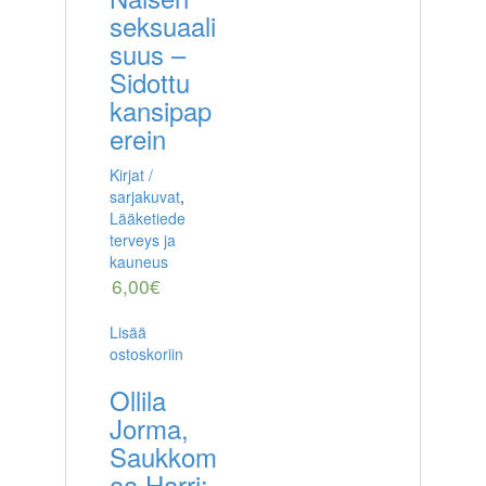
seksuaali
suus –
Sidottu
kansipap
erein
Kirjat /
sarjakuvat
,
Lääketiede
terveys ja
kauneus
6,00
€
Lisää
ostoskoriin
Ollila
Jorma,
Saukkom
aa Harri: