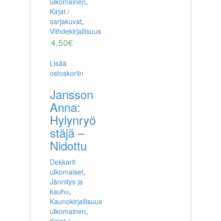
ulkomainen
,
Kirjat /
sarjakuvat
,
Viihdekirjallisuus
4,50
€
Lisää
ostoskoriin
Jansson
Anna:
Hylynryö
stäjä –
Nidottu
Dekkarit
ulkomaiset
,
Jännitys ja
kauhu
,
Kaunokirjallisuus
ulkomainen
,
Kirjat /