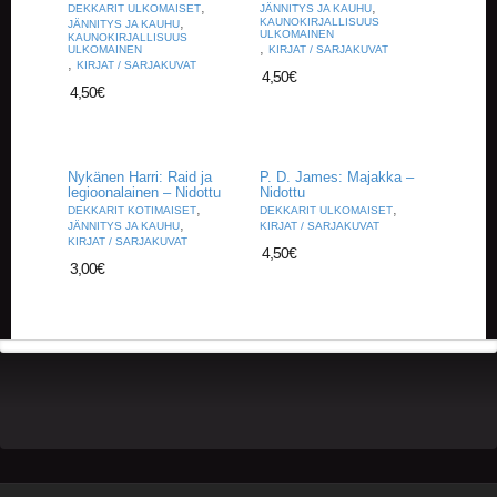
U
,
,
DEKKARIT ULKOMAISET
JÄNNITYS JA KAUHU
,
KAUNOKIRJALLISUUS
O
JÄNNITYS JA KAUHU
ULKOMAINEN
KAUNOKIRJALLISUUS
T
,
ULKOMAINEN
KIRJAT / SARJAKUVAT
,
T
KIRJAT / SARJAKUVAT
4,50
€
E
4,50
€
E
T
T
Nykänen Harri: Raid ja
P. D. James: Majakka –
legioonalainen – Nidottu
Nidottu
A
,
,
DEKKARIT KOTIMAISET
DEKKARIT ULKOMAISET
P
,
JÄNNITYS JA KAUHU
KIRJAT / SARJAKUVAT
A
KIRJAT / SARJAKUVAT
4,50
€
H
3,00
€
T
U
M
A
T
A
R
T
I
K