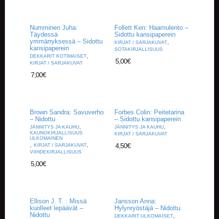
A
T
H
Numminen Juha:
Follett Ken: Haamulento –
E
Täydessä
Sidottu kansipaperein
R
ymmärryksessä – Sidottu
,
KIRJAT / SARJAKUVAT
I
kansipaperein
SOTAKIRJALLISUUS
,
N
DEKKARIT KOTIMAISET
5,00
€
KIRJAT / SARJAKUVAT
G
7,00
€
M
U
S
Brown Sandra: Savuverho
Forbes Colin: Peitetarina
I
– Nidottu
– Sidottu kansipaperein
I
,
,
JÄNNITYS JA KAUHU
JÄNNITYS JA KAUHU
K
KAUNOKIRJALLISUUS
KIRJAT / SARJAKUVAT
K
ULKOMAINEN
,
,
4,50
€
KIRJAT / SARJAKUVAT
I
VIIHDEKIRJALLISUUS
5,00
€
O
H
E
I
Ellison J. T. : Missä
Jansson Anna:
S
kuolleet lepäävät –
Hylynryöstäjä – Nidottu
T
Nidottu
,
DEKKARIT ULKOMAISET