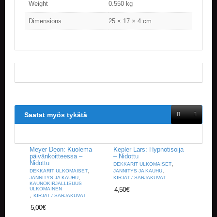
Weight
0.550 kg
V
A
Dimensions
25 × 17 × 4 cm
T
L
A
U
T
A
P
E
L
I
Saatat myös tykätä
T
M
Meyer Deon: Kuolema
Kepler Lars: Hypnotisoija
A
päivänkoitteessa –
– Nidottu
G
Nidottu
,
DEKKARIT ULKOMAISET
I
,
,
DEKKARIT ULKOMAISET
JÄNNITYS JA KAUHU
C
,
JÄNNITYS JA KAUHU
KIRJAT / SARJAKUVAT
KAUNOKIRJALLISUUS
T
4,50
€
ULKOMAINEN
H
,
KIRJAT / SARJAKUVAT
E
5,00
€
G