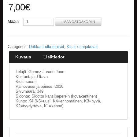
7,00
€
E
L
Määrä
O
LISÄÄ OSTOSKORIIN
K
U
V
A
Categories:
Dekkarit ulkomaiset
,
Kirjat / sarjakuvat
.
T
Kuvaus
Lisätiedot
K
I
Tekijä: Gomez-Jurado Juan
R
Kustantaja: Otava
J
Kieli: suomi
A
Painovuosi ja painos: 2010
T
Sivumäärä: 349
/
Sidonta: Sidottu kansipaperein (kovakantinen)
Kunto: K4 (K5=uusi, K4=erinomainen, K3=hyvä,
S
K2=tyydyttävä, K1=kehno)
A
R
J
A
K
U