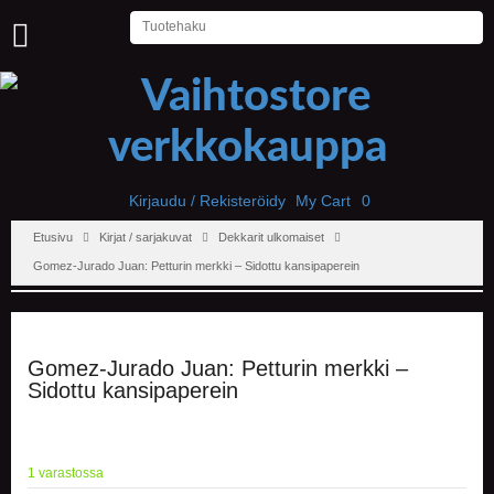
U
U
T
I
S
E
T
Kirjaudu / Rekisteröidy
My Cart
0
Etusivu
Kirjat / sarjakuvat
Dekkarit ulkomaiset
E
T
Gomez-Jurado Juan: Petturin merkki – Sidottu kansipaperein
U
S
I
V
U
Gomez-Jurado Juan: Petturin merkki –
Sidottu kansipaperein
P
E
L
I
1 varastossa
T