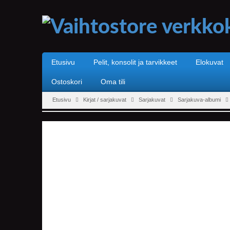
Etusivu
Pelit, konsolit ja tarvikkeet
Elokuvat
Ostoskori
Oma tili
Etusivu
Kirjat / sarjakuvat
Sarjakuvat
Sarjakuva-albumi