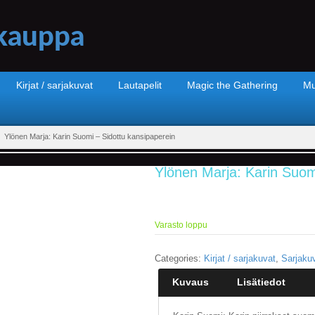
Kirjat / sarjakuvat
Lautapelit
Magic the Gathering
Mu
Ylönen Marja: Karin Suomi – Sidottu kansipaperein
Ylönen Marja: Karin Suom
Varasto loppu
Categories:
Kirjat / sarjakuvat
,
Sarjaku
Kuvaus
Lisätiedot