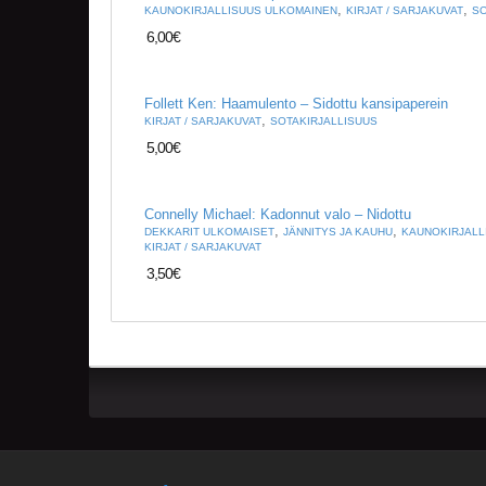
,
,
KAUNOKIRJALLISUUS ULKOMAINEN
KIRJAT / SARJAKUVAT
SO
6,00
€
Follett Ken: Haamulento – Sidottu kansipaperein
,
KIRJAT / SARJAKUVAT
SOTAKIRJALLISUUS
5,00
€
Connelly Michael: Kadonnut valo – Nidottu
,
,
DEKKARIT ULKOMAISET
JÄNNITYS JA KAUHU
KAUNOKIRJALL
KIRJAT / SARJAKUVAT
3,50
€