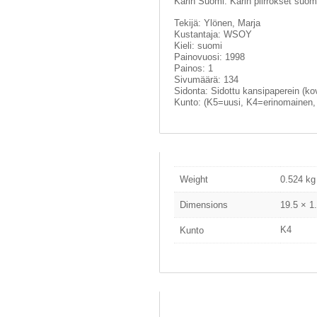
Karin Suomi: Karin piirrokset suo
Tekijä: Ylönen, Marja
Kustantaja: WSOY
Kieli: suomi
Painovuosi: 1998
Painos: 1
Sivumäärä: 134
Sidonta: Sidottu kansipaperein (ko
Kunto: (K5=uusi, K4=erinomainen
Weight
0.524 kg
Dimensions
19.5 × 1
K4
Kunto