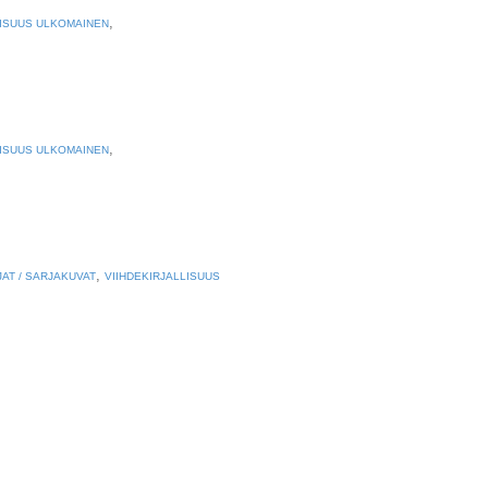
,
ISUUS ULKOMAINEN
,
ISUUS ULKOMAINEN
,
JAT / SARJAKUVAT
VIIHDEKIRJALLISUUS