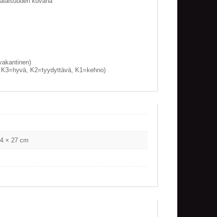
malaisuuden kuvana
vakantinen)
, K3=hyvä, K2=tyydyttävä, K1=kehno)
.4 × 27 cm