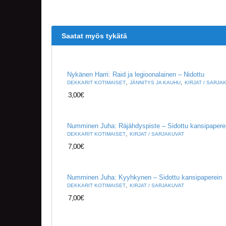
Saatat myös tykätä
Nykänen Harri: Raid ja legioonalainen – Nidottu
,
,
DEKKARIT KOTIMAISET
JÄNNITYS JA KAUHU
KIRJAT / SARJA
3,00
€
Numminen Juha: Räjähdyspiste – Sidottu kansipapere
,
DEKKARIT KOTIMAISET
KIRJAT / SARJAKUVAT
7,00
€
Numminen Juha: Kyyhkynen – Sidottu kansipaperein
,
DEKKARIT KOTIMAISET
KIRJAT / SARJAKUVAT
7,00
€