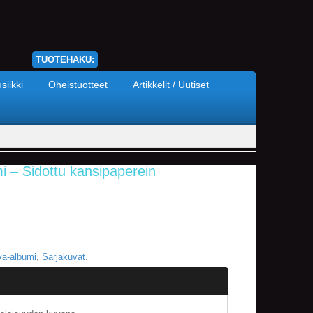
TUOTEHAKU:
siikki
Oheistuotteet
Artikkelit / Uutiset
i – Sidottu kansipaperein
va-albumi
,
Sarjakuvat
.