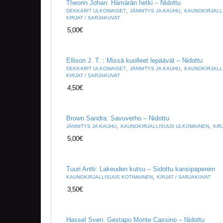
Theorin Johan: Hämärän hetki – Nidottu
,
,
DEKKARIT ULKOMAISET
JÄNNITYS JA KAUHU
KAUNOKIRJALL
KIRJAT / SARJAKUVAT
5,00
€
Ellison J. T. : Missä kuolleet lepäävät – Nidottu
,
,
DEKKARIT ULKOMAISET
JÄNNITYS JA KAUHU
KAUNOKIRJALL
KIRJAT / SARJAKUVAT
4,50
€
Brown Sandra: Savuverho – Nidottu
,
,
JÄNNITYS JA KAUHU
KAUNOKIRJALLISUUS ULKOMAINEN
KIR
5,00
€
Tuuri Antti: Lakeuden kutsu – Sidottu kansipaperein
,
KAUNOKIRJALLISUUS KOTIMAINEN
KIRJAT / SARJAKUVAT
3,50
€
Hassel Sven: Gestapo Monte Cassino – Nidottu