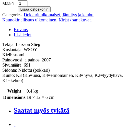
Määrä
Lisää ostoskoriin
Categories:
Dekkarit ulkomaiset
,
Jännitys ja kauhu
,
Kaunokirjallisuus ulkomainen
,
Kirjat / sarjakuvat
.
Kuvaus
Lisätiedot
Tekijä: Larsson Stieg
Kustantaja: WSOY
Kieli: suomi
Painovuosi ja painos: 2007
Sivumäärä: 691
Sidonta: Nidottu (pokkari)
Kunto: K3 (K5=uusi, K4=erinomainen, K3=hyvä, K2=tyydyttävä,
K1=kehno)
Weight
0.4 kg
Dimensions
19 × 12 × 6 cm
Saatat myös tykätä