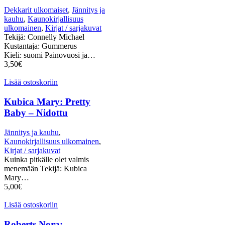
Dekkarit ulkomaiset
,
Jännitys ja
kauhu
,
Kaunokirjallisuus
ulkomainen
,
Kirjat / sarjakuvat
Tekijä: Connelly Michael
Kustantaja: Gummerus
Kieli: suomi Painovuosi ja…
3,50
€
Lisää ostoskoriin
Kubica Mary: Pretty
Baby – Nidottu
Jännitys ja kauhu
,
Kaunokirjallisuus ulkomainen
,
Kirjat / sarjakuvat
Kuinka pitkälle olet valmis
menemään Tekijä: Kubica
Mary…
5,00
€
Lisää ostoskoriin
Roberts Nora: