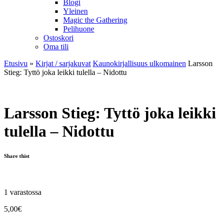
Blogi
Yleinen
Magic the Gathering
Pelihuone
Ostoskori
Oma tili
Etusivu
»
Kirjat / sarjakuvat
Kaunokirjallisuus ulkomainen
Larsson
Stieg: Tyttö joka leikki tulella – Nidottu
Larsson Stieg: Tyttö joka leikki
tulella – Nidottu
Share thist
1 varastossa
5,00
€