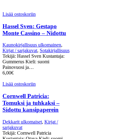
Lisää ostoskoriin
Hassel Sven: Gestapo
Monte Cassino – Nidottu
Kaunokirjallisuus ulkomainen
,
Kirjat / sarjakuvat
,
Sotakirjallisuus
Tekijä: Hassel Sven Kustantaja:
Gummerus Kieli: suomi
Painovuosi ja…
6,00
€
Lisää ostoskoriin
Cornwell Patricia:
Tomuksi ja tuhkaksi –
Sidottu kansipaperein
Dekkarit ulkomaiset
,
Kirjat /
sarjakuvat
Tekijä: Cornwell Patricia
Kustantaja: Otava Kieli: suomi