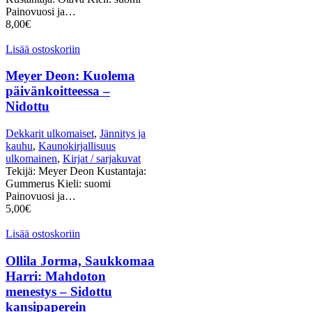
Painovuosi ja…
8,00
€
Lisää ostoskoriin
Meyer Deon: Kuolema
päivänkoitteessa –
Nidottu
Dekkarit ulkomaiset
,
Jännitys ja
kauhu
,
Kaunokirjallisuus
ulkomainen
,
Kirjat / sarjakuvat
Tekijä: Meyer Deon Kustantaja:
Gummerus Kieli: suomi
Painovuosi ja…
5,00
€
Lisää ostoskoriin
Ollila Jorma, Saukkomaa
Harri: Mahdoton
menestys – Sidottu
kansipaperein