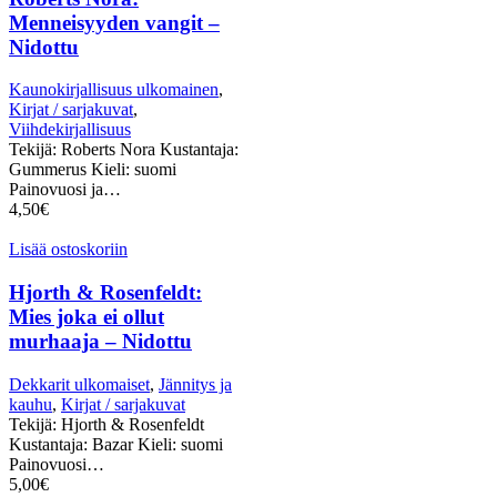
Menneisyyden vangit –
Nidottu
Kaunokirjallisuus ulkomainen
,
Kirjat / sarjakuvat
,
Viihdekirjallisuus
Tekijä: Roberts Nora Kustantaja:
Gummerus Kieli: suomi
Painovuosi ja…
4,50
€
Lisää ostoskoriin
Hjorth & Rosenfeldt:
Mies joka ei ollut
murhaaja – Nidottu
Dekkarit ulkomaiset
,
Jännitys ja
kauhu
,
Kirjat / sarjakuvat
Tekijä: Hjorth & Rosenfeldt
Kustantaja: Bazar Kieli: suomi
Painovuosi…
5,00
€