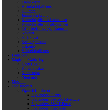
Elämäkerrat
Historia kirjallisuus
Huumori
Jännitys ja kauhu
Kaunokirjallisuus kotimainen
Kaunokirjallisuus ulkomainen
Lääketiede terveys ja kauneus
Novellit
Sarjakuvat
Sota kirjallisuus
Uskonto
Viihdekirjallisuus
Lautapelit
Magic the Gathering
Deck Boxit
Kortit ja pakat
Korttisuojat
Muut mtg
Musiikki
Oheistuotteet
Figuurit ja hahmot
Skylanders: Giants
Skylanders: Spyro’s Adventure
Skylanders: SWAP Force
Skylanders: Trap team