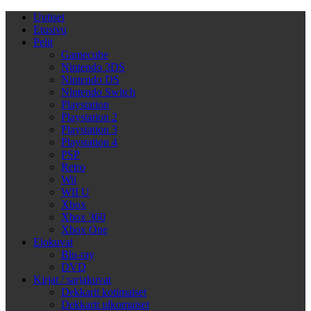
Uutiset
Etusivu
Pelit
Gamecube
Nintendo 3DS
Nintendo DS
Nintendo Switch
Playstation
Playstation 2
Playstation 3
Playstation 4
PSP
Retro
Wii
WII U
Xbox
Xbox 360
Xbox One
Elokuvat
Blu-ray
DVD
Kirjat / sarjakuvat
Dekkarit kotimaiset
Dekkarit ulkomaiset