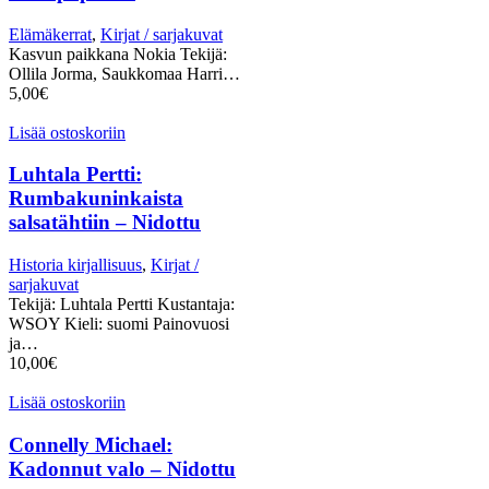
Elämäkerrat
,
Kirjat / sarjakuvat
Kasvun paikkana Nokia Tekijä:
Ollila Jorma, Saukkomaa Harri…
5,00
€
Lisää ostoskoriin
Luhtala Pertti:
Rumbakuninkaista
salsatähtiin – Nidottu
Historia kirjallisuus
,
Kirjat /
sarjakuvat
Tekijä: Luhtala Pertti Kustantaja:
WSOY Kieli: suomi Painovuosi
ja…
10,00
€
Lisää ostoskoriin
Connelly Michael:
Kadonnut valo – Nidottu