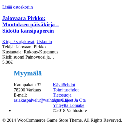
Lisää ostoskoriin
Jalovaara Pirkko:
Muutoksen päiväkirja –
Sidottu kansipaperein
Kirjat / sarjakuvat
,
Uskonto
Tekijä: Jalovaara Pirkko
Kustantaja: Rukous-Kustannus
Kieli: suomi Painovuosi ja…
5,00
€
Myymälä
Kauppakatu 32
Käyttöehdot
78200 Varkaus
Toimitusehdot
E-mail:
Tietosuoja
asiakaspalvelu@vaihtostore.fi
Ajo-Ohjeet Ja Ota
Yhteyttä Lomake
©2018 Vaihtostore
© 2014 WooCommerce Game Store Theme. All Rights Reverved.