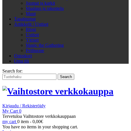
Juomat ja karkit
Maalaus ja rakentelu
Muut
Tapahtumat
Artikkelit / Uutiset
Blogi
Uutiset
Yleiset
Magic the Gathering
Pelihuone
Ostoskori
Oma tili
Search for:
Kirjaudu / Rekisteröidy
My Cart
0
Tervetuloa Vaihtostore verkkokauppaan
my cart
0 item -
0,00
€
You have no items in your shopping cart.