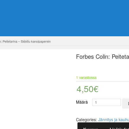
: Peitetarina – Sidottu kansipaperein
Forbes Colin: Peitet
1 varastossa
4,50
€
Määrä
Categories:
Jännitys ja kauh