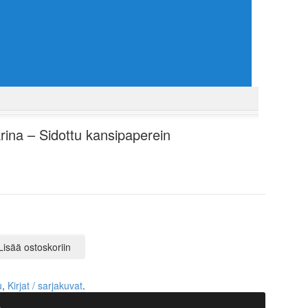
arina – Sidottu kansipaperein
Lisää ostoskoriin
u
,
Kirjat / sarjakuvat
.