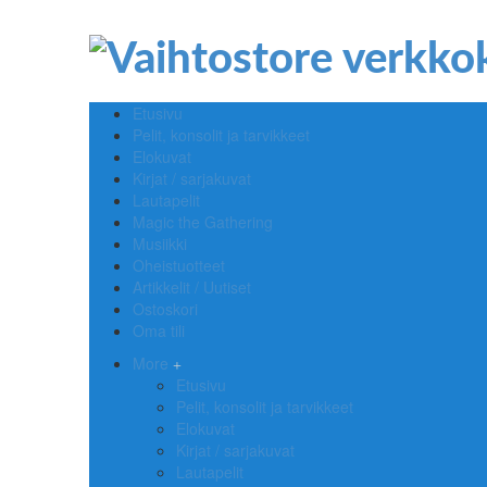
Etusivu
Pelit, konsolit ja tarvikkeet
Elokuvat
Kirjat / sarjakuvat
Lautapelit
Magic the Gathering
Musiikki
Oheistuotteet
Artikkelit / Uutiset
Ostoskori
Oma tili
More
Etusivu
Pelit, konsolit ja tarvikkeet
Elokuvat
Kirjat / sarjakuvat
Lautapelit