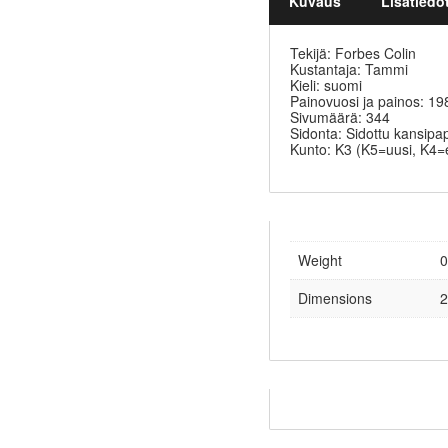
Kuvaus
Lisätiedo
Tekijä: Forbes Colin
Kustantaja: Tammi
Kieli: suomi
Painovuosi ja painos: 19
Sivumäärä: 344
Sidonta: Sidottu kansipa
Kunto: K3 (K5=uusi, K4=
Weight
0
Dimensions
2