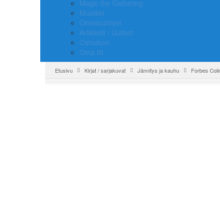
Magic the Gathering
Musiikki
Oheistuotteet
Artikkelit / Uutiset
Ostoskori
Oma tili
Etusivu
Kirjat / sarjakuvat
Jännitys ja kauhu
Forbes Colin