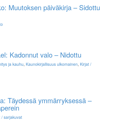
ko: Muutoksen päiväkirja – Sidottu
to
el: Kadonnut valo – Nidottu
itys ja kauhu
,
Kaunokirjallisuus ulkomainen
,
Kirjat /
a: Täydessä ymmärryksessä –
aperein
t / sarjakuvat