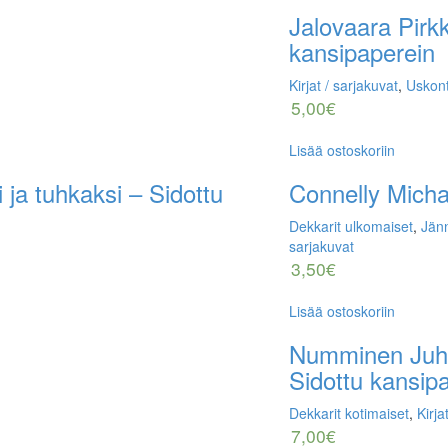
Jalovaara Pirk
kansipaperein
Kirjat / sarjakuvat
,
Uskon
5,00
€
Lisää ostoskoriin
 ja tuhkaksi – Sidottu
Connelly Micha
Dekkarit ulkomaiset
,
Jänn
sarjakuvat
3,50
€
Lisää ostoskoriin
Numminen Juh
Sidottu kansip
Dekkarit kotimaiset
,
Kirja
7,00
€