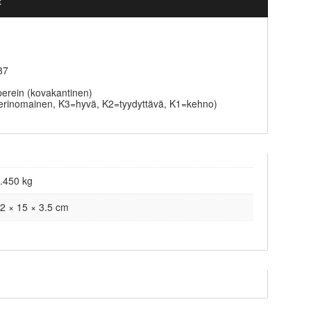
t
87
perein (kovakantinen)
erinomainen, K3=hyvä, K2=tyydyttävä, K1=kehno)
.450 kg
2 × 15 × 3.5 cm