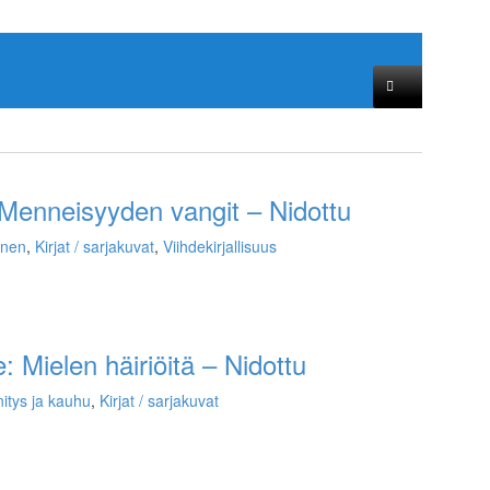
Menneisyyden vangit – Nidottu
inen
,
Kirjat / sarjakuvat
,
Viihdekirjallisuus
: Mielen häiriöitä – Nidottu
itys ja kauhu
,
Kirjat / sarjakuvat