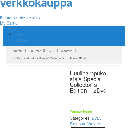
Kirjaudu / Rekisteröidy
My Cart
0
Etusivu
More
Etusivu
Etusivu
Elokuvat
DVD
Western
Huuliharppukostaja Special Collector`s Edition – 2Dvd
Huuliharppuko
staja Special
Collector`s
Edition – 2Dvd
Varasto loppu
Categories:
DVD
,
Elokuvat
,
Western
.