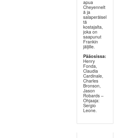
apua
Cheyennelt
ä ja
salaperäisel
tä
kostajalta,
joka on
saapunut
Frankin
jäljille.
Pääosissa:
Henry
Fonda,
Claudia
Cardinale,
Charles
Bronson,
Jason
Robards –
Ohjaaja:
Sergio
Leone.