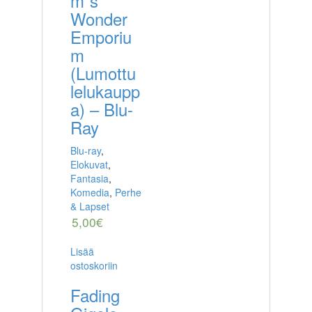
m`s
Wonder
Emporiu
m
(Lumottu
lelukaupp
a) – Blu-
Ray
Blu-ray
,
Elokuvat
,
Fantasia
,
Komedia
,
Perhe
& Lapset
5,00
€
Lisää
ostoskoriin
Fading