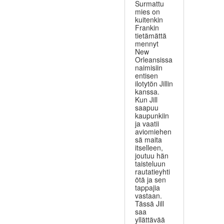
Surmattu
mies on
kuitenkin
Frankin
tietämättä
mennyt
New
Orleansissa
naimisiin
entisen
ilotytön Jillin
kanssa.
Kun Jill
saapuu
kaupunkiin
ja vaatii
aviomiehen
sä maita
itselleen,
joutuu hän
taisteluun
rautatieyhti
ötä ja sen
tappajia
vastaan.
Tässä Jill
saa
yllättävää