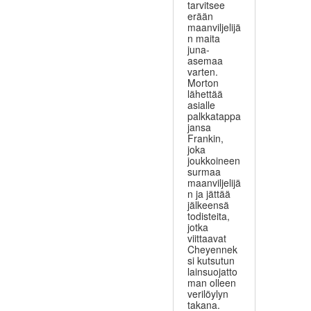
tarvitsee
erään
maanviljelijä
n maita
juna-
asemaa
varten.
Morton
lähettää
asialle
palkkatappa
jansa
Frankin,
joka
joukkoineen
surmaa
maanviljelijä
n ja jättää
jälkeensä
todisteita,
jotka
viittaavat
Cheyennek
si kutsutun
lainsuojatto
man olleen
verilöylyn
takana.