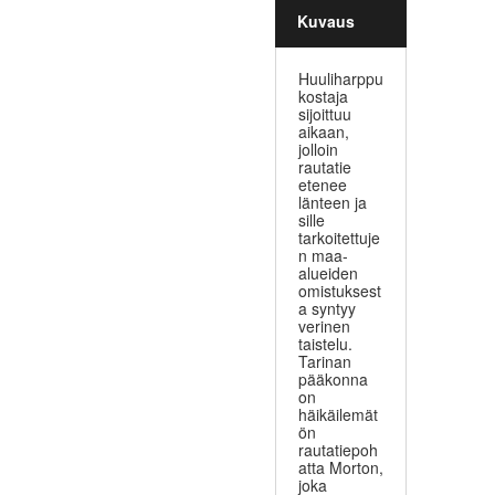
Kuvaus
Huuliharppu
kostaja
sijoittuu
aikaan,
jolloin
rautatie
etenee
länteen ja
sille
tarkoitettuje
n maa-
alueiden
omistuksest
a syntyy
verinen
taistelu.
Tarinan
pääkonna
on
häikäilemät
ön
rautatiepoh
atta Morton,
joka