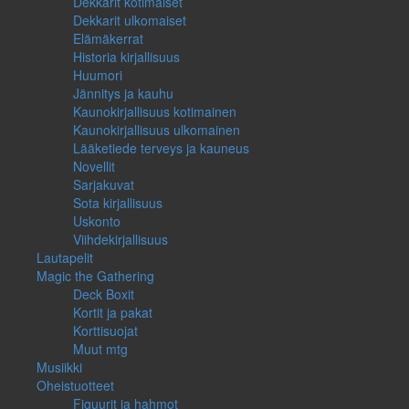
Dekkarit kotimaiset
Dekkarit ulkomaiset
Elämäkerrat
Historia kirjallisuus
Huumori
Jännitys ja kauhu
Kaunokirjallisuus kotimainen
Kaunokirjallisuus ulkomainen
Lääketiede terveys ja kauneus
Novellit
Sarjakuvat
Sota kirjallisuus
Uskonto
Viihdekirjallisuus
Lautapelit
Magic the Gathering
Deck Boxit
Kortit ja pakat
Korttisuojat
Muut mtg
Musiikki
Oheistuotteet
Figuurit ja hahmot