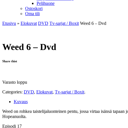
Pelihuone
Ostoskori
Oma tili
Etusivu
»
Elokuvat
DVD
Tv-sarjat / Boxit
Weed 6 – Dvd
Weed 6 – Dvd
Share thist
Varasto loppu
Categories:
DVD
,
Elokuvat
,
Tv-sarjat / Boxit
.
Kuvaus
Weed on rohkea taistelijaluonteinen pentu, jossa virtaa isänsä tapaan 
Hopeanuolta.
Episodi 17