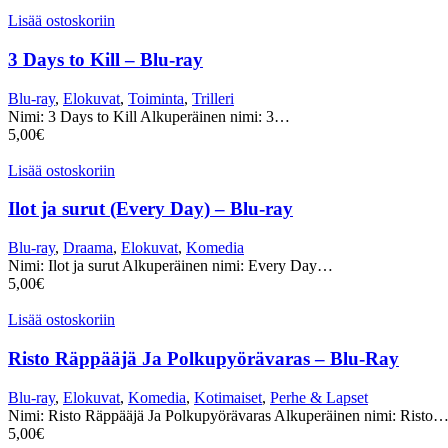
Lisää ostoskoriin
3 Days to Kill – Blu-ray
Blu-ray
,
Elokuvat
,
Toiminta
,
Trilleri
Nimi: 3 Days to Kill Alkuperäinen nimi: 3…
5,00
€
Lisää ostoskoriin
Ilot ja surut (Every Day) – Blu-ray
Blu-ray
,
Draama
,
Elokuvat
,
Komedia
Nimi: Ilot ja surut Alkuperäinen nimi: Every Day…
5,00
€
Lisää ostoskoriin
Risto Räppääjä Ja Polkupyörävaras – Blu-Ray
Blu-ray
,
Elokuvat
,
Komedia
,
Kotimaiset
,
Perhe & Lapset
Nimi: Risto Räppääjä Ja Polkupyörävaras Alkuperäinen nimi: Risto
5,00
€