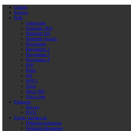
Uutiset
Etusivu
Pelit
Gamecube
Nintendo 3DS
Nintendo DS
Nintendo Switch
Playstation
Playstation 2
Playstation 3
Playstation 4
PSP
Retro
Wii
WII U
Xbox
Xbox 360
Xbox One
Elokuvat
Blu-ray
DVD
Kirjat / sarjakuvat
Dekkarit kotimaiset
Dekkarit ulkomaiset