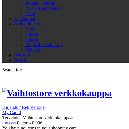
Juomat ja karkit
Maalaus ja rakentelu
Muut
Tapahtumat
Artikkelit / Uutiset
Blogi
Uutiset
Yleiset
Magic the Gathering
Pelihuone
Ostoskori
Oma tili
Search for:
Kirjaudu / Rekisteröidy
My Cart
0
Tervetuloa Vaihtostore verkkokauppaan
my cart
0 item -
0,00
€
You have no items in your shopping cart.