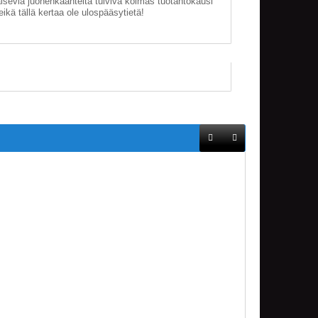
aisevia juonenkäänteitä tulviva kolmas tuotantokausi
ikä tällä kertaa ole ulospääsytietä!