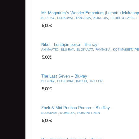
Mr. Magorium`s Wonder Emporium (Lumottu lelukaupp
,
,
,
,
BLU-RAY
ELOKUVAT
FANTASIA
KOMEDIA
PERHE & LAPSET
5,00
€
Niko – Lentäjän poika – Blu-ray
,
,
,
,
,
ANIMAATIO
BLU-RAY
ELOKUVAT
FANTASIA
KOTIMAISET
PE
5,00
€
The Last Seven – Blu-ray
,
,
,
BLU-RAY
ELOKUVAT
KAUHU
TRILLERI
5,00
€
Zack & Miri Puuhaa Pornoo – Blu-Ray
,
,
ELOKUVAT
KOMEDIA
ROMANTTINEN
5,00
€