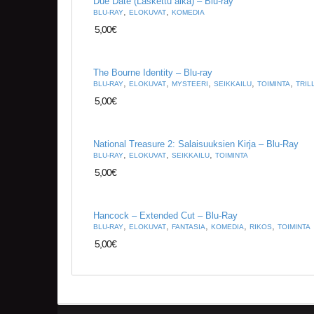
Due Date (Laskettu aika) – Blu-ray
,
,
BLU-RAY
ELOKUVAT
KOMEDIA
5,00
€
The Bourne Identity – Blu-ray
,
,
,
,
,
BLU-RAY
ELOKUVAT
MYSTEERI
SEIKKAILU
TOIMINTA
TRIL
5,00
€
National Treasure 2: Salaisuuksien Kirja – Blu-Ray
,
,
,
BLU-RAY
ELOKUVAT
SEIKKAILU
TOIMINTA
5,00
€
Hancock – Extended Cut – Blu-Ray
,
,
,
,
,
BLU-RAY
ELOKUVAT
FANTASIA
KOMEDIA
RIKOS
TOIMINTA
5,00
€