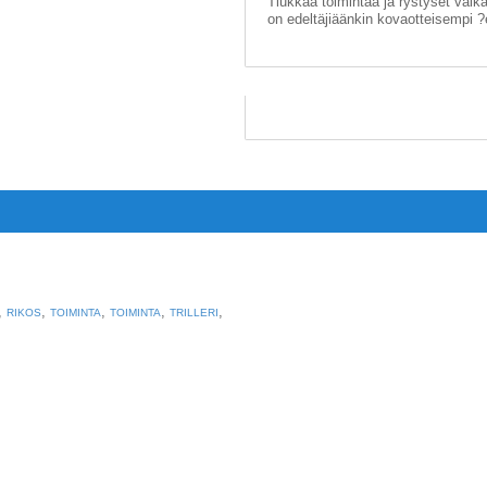
Tiukkaa toimintaa ja rystyset valk
on edeltäjiäänkin kovaotteisempi ?e
,
,
,
,
,
RIKOS
TOIMINTA
TOIMINTA
TRILLERI