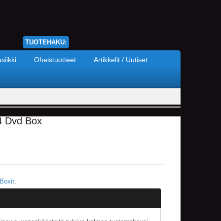
TUOTEHAKU:
siikki
Oheistuotteet
Artikkelit / Uutiset
4 Dvd Box
 Boxit
.