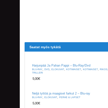
Saatat myös tykätä
Harjunpää Ja Pahan Pappi – Blu-Ray/Dvd
,
,
,
,
,
BLU-RAY
DVD
ELOKUVAT
KOTIMAISET
KOTIMAISET
RIKOS
TRILLERI
5,00
€
Neljä tyttöä ja maagiset farkut 2 – Blu-ray
,
,
BLU-RAY
ELOKUVAT
PERHE & LAPSET
5,00
€