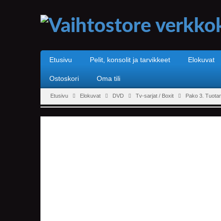
Etusivu
Pelit, konsolit ja tarvikkeet
Elokuvat
Ostoskori
Oma tili
Etusivu
Elokuvat
DVD
Tv-sarjat / Boxit
Pako 3. Tuota