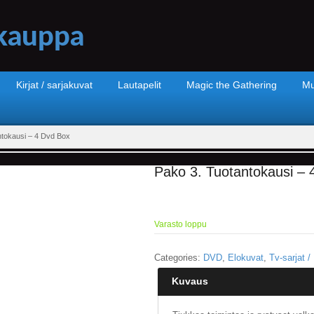
Kirjat / sarjakuvat
Lautapelit
Magic the Gathering
Mu
ntokausi – 4 Dvd Box
Pako 3. Tuotantokausi – 
Varasto loppu
Categories:
DVD
,
Elokuvat
,
Tv-sarjat /
Kuvaus