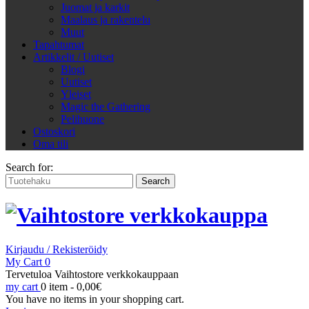
Juomat ja karkit
Maalaus ja rakentelu
Muut
Tapahtumat
Artikkelit / Uutiset
Blogi
Uutiset
Yleiset
Magic the Gathering
Pelihuone
Ostoskori
Oma tili
Search for:
Kirjaudu / Rekisteröidy
My Cart
0
Tervetuloa Vaihtostore verkkokauppaan
my cart
0 item -
0,00
€
You have no items in your shopping cart.