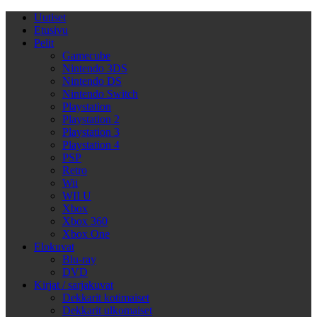
Uutiset
Etusivu
Pelit
Gamecube
Nintendo 3DS
Nintendo DS
Nintendo Switch
Playstation
Playstation 2
Playstation 3
Playstation 4
PSP
Retro
Wii
WII U
Xbox
Xbox 360
Xbox One
Elokuvat
Blu-ray
DVD
Kirjat / sarjakuvat
Dekkarit kotimaiset
Dekkarit ulkomaiset