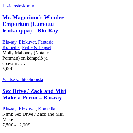
Lisää ostoskoriin
Mr. Magorium`s Wonder
Emporium (Lumottu
lelukauppa) – Blu-Ray
Blu-ray
,
Elokuvat
,
Fantasia
,
Komedia
,
Perhe & Lapset
Molly Mahoney (Natalie
Portman) on kömpelö ja
epävarma…
5,00
€
Valitse vaihtoehdoista
Sex Drive / Zack and Miri
Make a Porno – Blu-ray
Blu-ray
,
Elokuvat
,
Komedia
Nimi: Sex Drive / Zack and Miri
Make…
7,50
€
-
12,90
€