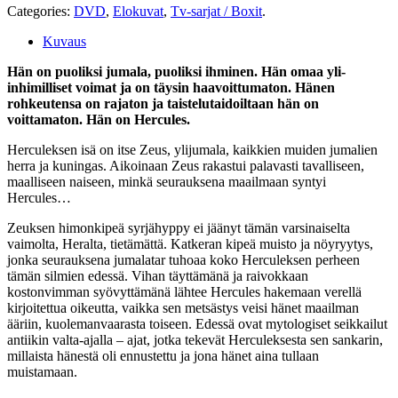
Categories:
DVD
,
Elokuvat
,
Tv-sarjat / Boxit
.
Kuvaus
Hän on puoliksi jumala, puoliksi ihminen. Hän omaa yli-
inhimilliset voimat ja on täysin haavoittumaton. Hänen
rohkeutensa on rajaton ja taistelutaidoiltaan hän on
voittamaton. Hän on Hercules.
Herculeksen isä on itse Zeus, ylijumala, kaikkien muiden jumalien
herra ja kuningas. Aikoinaan Zeus rakastui palavasti tavalliseen,
maalliseen naiseen, minkä seurauksena maailmaan syntyi
Hercules…
Zeuksen himonkipeä syrjähyppy ei jäänyt tämän varsinaiselta
vaimolta, Heralta, tietämättä. Katkeran kipeä muisto ja nöyryytys,
jonka seurauksena jumalatar tuhoaa koko Herculeksen perheen
tämän silmien edessä. Vihan täyttämänä ja raivokkaan
kostonvimman syövyttämänä lähtee Hercules hakemaan verellä
kirjoitettua oikeutta, vaikka sen metsästys veisi hänet maailman
ääriin, kuolemanvaarasta toiseen. Edessä ovat mytologiset seikkailut
antiikin valta-ajalla – ajat, jotka tekevät Herculeksesta sen sankarin,
millaista hänestä oli ennustettu ja jona hänet aina tullaan
muistamaan.