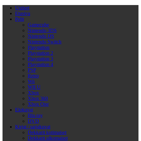
Uutiset
Etusivu
Pelit
Gamecube
Nintendo 3DS
Nintendo DS
Nintendo Switch
Playstation
Playstation 2
Playstation 3
Playstation 4
PSP
Retro
Wii
WII U
Xbox
Xbox 360
Xbox One
Elokuvat
Blu-ray
DVD
Kirjat / sarjakuvat
Dekkarit kotimaiset
Dekkarit ulkomaiset