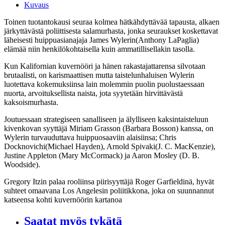
Kuvaus
Toinen tuotantokausi seuraa kolmea hätkähdyttävää tapausta, alkaen
järkyttävästä poliittisesta salamurhasta, jonka seuraukset koskettavat
läheisesti huippuasianajaja James Wylerin(Anthony LaPaglia)
elämää niin henkilökohtaisella kuin ammatillisellakin tasolla.
Kun Kalifornian kuvernööri ja hänen rakastajattarensa silvotaan
brutaalisti, on karismaattisen mutta taistelunhaluisen Wylerin
luotettava kokemuksiinsa lain molemmin puolin puolustaessaan
nuorta, arvoituksellista naista, jota syytetään hirvittävästä
kaksoismurhasta.
Joutuessaan strategiseen sanalliseen ja älylliseen kaksintaisteluun
kivenkovan syyttäjä Miriam Grasson (Barbara Bosson) kanssa, on
Wylerin turvauduttava huippuosaaviin alaisiinsa; Chris
Docknovichi(Michael Hayden), Arnold Spivaki(J. C. MacKenzie),
Justine Appleton (Mary McCormack) ja Aaron Mosley (D. B.
Woodside).
Gregory Itzin palaa rooliinsa piirisyyttäjä Roger Garfieldinä, hyvät
suhteet omaavana Los Angelesin poliitikkona, joka on suunnannut
katseensa kohti kuvernöörin kartanoa
Saatat myös tykätä