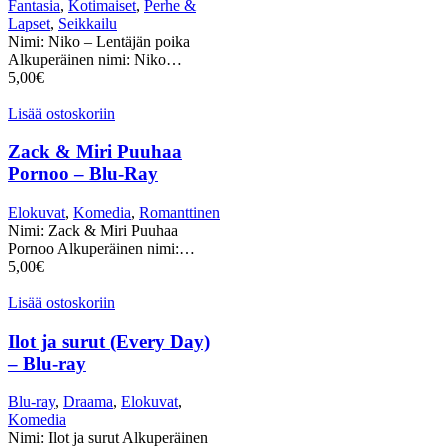
Fantasia
,
Kotimaiset
,
Perhe &
Lapset
,
Seikkailu
Nimi: Niko – Lentäjän poika
Alkuperäinen nimi: Niko…
5,00
€
Lisää ostoskoriin
Zack & Miri Puuhaa
Pornoo – Blu-Ray
Elokuvat
,
Komedia
,
Romanttinen
Nimi: Zack & Miri Puuhaa
Pornoo Alkuperäinen nimi:…
5,00
€
Lisää ostoskoriin
Ilot ja surut (Every Day)
– Blu-ray
Blu-ray
,
Draama
,
Elokuvat
,
Komedia
Nimi: Ilot ja surut Alkuperäinen