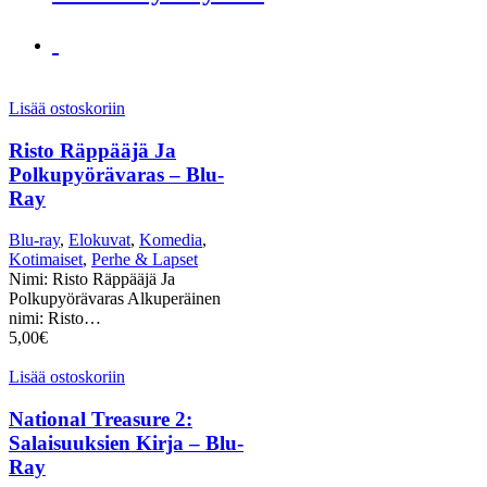
Lisää ostoskoriin
Risto Räppääjä Ja
Polkupyörävaras – Blu-
Ray
Blu-ray
,
Elokuvat
,
Komedia
,
Kotimaiset
,
Perhe & Lapset
Nimi: Risto Räppääjä Ja
Polkupyörävaras Alkuperäinen
nimi: Risto…
5,00
€
Lisää ostoskoriin
National Treasure 2:
Salaisuuksien Kirja – Blu-
Ray