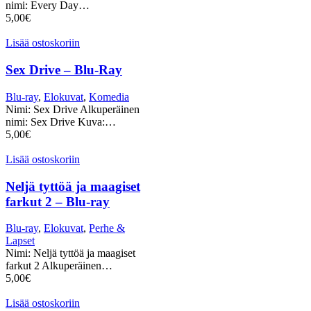
nimi: Every Day…
5,00
€
Lisää ostoskoriin
Sex Drive – Blu-Ray
Blu-ray
,
Elokuvat
,
Komedia
Nimi: Sex Drive Alkuperäinen
nimi: Sex Drive Kuva:…
5,00
€
Lisää ostoskoriin
Neljä tyttöä ja maagiset
farkut 2 – Blu-ray
Blu-ray
,
Elokuvat
,
Perhe &
Lapset
Nimi: Neljä tyttöä ja maagiset
farkut 2 Alkuperäinen…
5,00
€
Lisää ostoskoriin