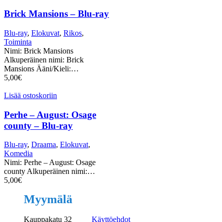
Brick Mansions – Blu-ray
Blu-ray
,
Elokuvat
,
Rikos
,
Toiminta
Nimi: Brick Mansions
Alkuperäinen nimi: Brick
Mansions Ääni/Kieli:…
5,00
€
Lisää ostoskoriin
Perhe – August: Osage
county – Blu-ray
Blu-ray
,
Draama
,
Elokuvat
,
Komedia
Nimi: Perhe – August: Osage
county Alkuperäinen nimi:…
5,00
€
Myymälä
Kauppakatu 32
Käyttöehdot