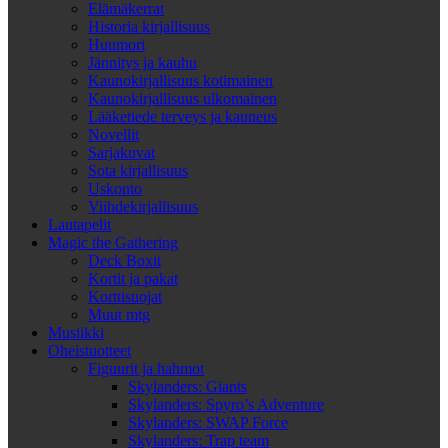
Elämäkerrat
Historia kirjallisuus
Huumori
Jännitys ja kauhu
Kaunokirjallisuus kotimainen
Kaunokirjallisuus ulkomainen
Lääketiede terveys ja kauneus
Novellit
Sarjakuvat
Sota kirjallisuus
Uskonto
Viihdekirjallisuus
Lautapelit
Magic the Gathering
Deck Boxit
Kortit ja pakat
Korttisuojat
Muut mtg
Musiikki
Oheistuotteet
Figuurit ja hahmot
Skylanders: Giants
Skylanders: Spyro’s Adventure
Skylanders: SWAP Force
Skylanders: Trap team