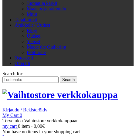
Juomat ja karkit
Maalaus ja rakentelu
Muut
Tapahtumat
Artikkelit / Uutiset
Blogi
Uutiset
Yleiset
Magic the Gathering
Pelihuone
Ostoskori
Oma tili
Search for:
Kirjaudu / Rekisteröidy
My Cart
0
Tervetuloa Vaihtostore verkkokauppaan
my cart
0 item -
0,00
€
You have no items in your shopping cart.