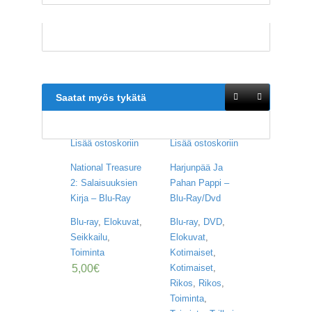
V
A
T
L
A
U
Saatat myös tykätä
T
A
P
E
Lisää ostoskoriin
Lisää ostoskoriin
L
I
National Treasure
Harjunpää Ja
T
2: Salaisuuksien
Pahan Pappi –
Kirja – Blu-Ray
Blu-Ray/Dvd
M
A
Blu-ray
,
Elokuvat
,
Blu-ray
,
DVD
,
G
Seikkailu
,
Elokuvat
,
I
Toiminta
Kotimaiset
,
C
T
5,00
€
Kotimaiset
,
H
Rikos
,
Rikos
,
E
Toiminta
,
G