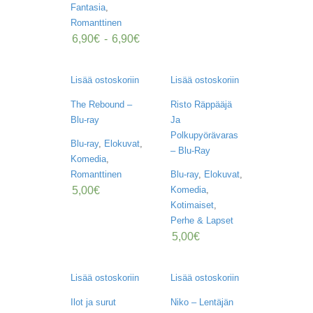
U
Fantasia
,
O
Romanttinen
T
6,90
€
-
6,90
€
T
E
E
T
Lisää ostoskoriin
Lisää ostoskoriin
The Rebound –
Risto Räppääjä
T
Blu-ray
Ja
A
P
Polkupyörävaras
Blu-ray
,
Elokuvat
,
A
– Blu-Ray
Komedia
,
H
T
Romanttinen
Blu-ray
,
Elokuvat
,
U
5,00
€
Komedia
,
M
Kotimaiset
,
A
Perhe & Lapset
T
5,00
€
A
R
T
Lisää ostoskoriin
Lisää ostoskoriin
I
Ilot ja surut
Niko – Lentäjän
K