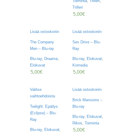
Toiminta
,
Trilleri
,
A
Trilleri
T
H
5,00
€
E
R
I
Lisää ostoskoriin
Lisää ostoskoriin
N
G
The Company
Sex Drive – Blu-
Men – Blu-ray
Ray
M
U
Blu-ray
,
Draama
,
Blu-ray
,
Elokuvat
,
S
Elokuvat
Komedia
I
5,00
€
5,00
€
I
K
K
Valitse
Lisää ostoskoriin
I
vaihtoehdoista
Brick Mansions –
O
Twilight: Epäilys
Blu-ray
H
(Eclipse) – Blu-
E
Blu-ray
,
Elokuvat
,
I
Ray
Rikos
,
Toiminta
S
T
5,00
€
Blu-ray
,
Elokuvat
,