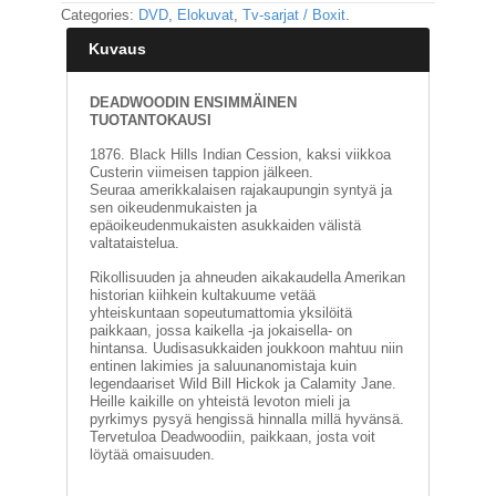
Categories:
DVD
,
Elokuvat
,
Tv-sarjat / Boxit
.
E
Kuvaus
L
O
K
DEADWOODIN ENSIMMÄINEN
U
TUOTANTOKAUSI
V
1876. Black Hills Indian Cession, kaksi viikkoa
A
Custerin viimeisen tappion jälkeen.
T
Seuraa amerikkalaisen rajakaupungin syntyä ja
sen oikeudenmukaisten ja
epäoikeudenmukaisten asukkaiden välistä
K
valtataistelua.
I
R
Rikollisuuden ja ahneuden aikakaudella Amerikan
J
historian kiihkein kultakuume vetää
A
yhteiskuntaan sopeutumattomia yksilöitä
T
paikkaan, jossa kaikella -ja jokaisella- on
/
hintansa. Uudisasukkaiden joukkoon mahtuu niin
entinen lakimies ja saluunanomistaja kuin
S
legendaariset Wild Bill Hickok ja Calamity Jane.
A
Heille kaikille on yhteistä levoton mieli ja
R
pyrkimys pysyä hengissä hinnalla millä hyvänsä.
J
Tervetuloa Deadwoodiin, paikkaan, josta voit
A
löytää omaisuuden.
K
U