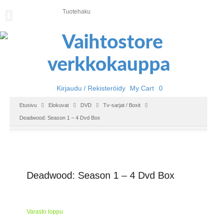
U
U
T
I
S
E
T
Kirjaudu / Rekisteröidy
My Cart
0
E
Etusivu
Elokuvat
DVD
Tv-sarjat / Boxit
T
Deadwood: Season 1 – 4 Dvd Box
U
S
I
V
U
Deadwood: Season 1 – 4 Dvd Box
P
E
L
I
Varasto loppu
T