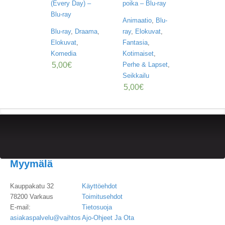
K
(Every Day) –
poika – Blu-ray
E
Blu-ray
L
Animaatio
,
Blu-
I
Blu-ray
,
Draama
,
ray
,
Elokuvat
,
T
Elokuvat
,
Fantasia
,
/
Komedia
Kotimaiset
,
U
5,00
€
Perhe & Lapset
,
U
T
Seikkailu
I
5,00
€
S
E
T
O
S
T
O
Myymälä
S
K
O
Kauppakatu 32
Käyttöehdot
R
78200 Varkaus
Toimitusehdot
I
E-mail:
Tietosuoja
asiakaspalvelu@vaihtos
Ajo-Ohjeet Ja Ota