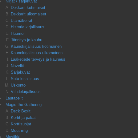
Kirjat / sarjakuvat
Dekkarit kotimaiset
Dekkarit ulkomaiset
Elämäkerrat
Historia kirjallisuus
Huumori
Jännitys ja kauhu
Kaunokirjallisuus kotimainen
Kaunokirjallisuus ulkomainen
Lääketiede terveys ja kauneus
Novellit
Sarjakuvat
Sota kirjallisuus
Uskonto
Viihdekirjallisuus
Lautapelit
Magic the Gathering
Deck Boxit
Kortit ja pakat
Korttisuojat
Muut mtg
Musiikki