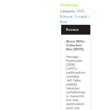
Varasto loppu
Categories:
DVD
,
Elokuvat
,
Tv-sarjat /
Boxit
.
Kuvaus
Bruce Willis
Collection
Box (4DVD)
Hostage –
Panttivanki
(2005)
LAPD:n
panttivankine
uvottelija
Jeff Talley
päättää
hakeutua
rauhallisempi
in maisemiin,
kun eräs
panttivankitil
anne saa