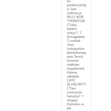
en
pankkiryöstäj
ä Joen
roolissa ja
BILLY BOB
THORNTON
(?Joka
leikkiin
ryhtyy?, ?
Armageddon
?) esittää
Joen
luulotautista
älykkökumpp
ania Terryä.
Konnien
matkaan
hyppäävänä
Katena
nähdään
CATE
BLANCHETT
(?Taru
sormusten
herrasta? ?
trilogia).
Kolmikko ei
jää