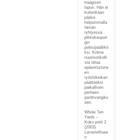
traagisen
lopun. Hän ei
kuitenkaan
pääse
helpommalla
tämän
ryhtyessä
pikkukaupun
gin
poliisipäällikö
ksi. Kolme
nuorisorikolli
sta ottaa
epäonnistune
en
ryöstökeikan
päätteeksi
paikallisen
perheen
panttivangiks
een.
Whole Ten
Yards –
Koko potti 2
(2003)
Lavastettuaa
n