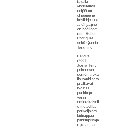
tavalla
yhdistelmä
neljää eri
ohjaajaa ja
käsikirjoitust
a. Ohjaajina
on häärineet
mm. Robert
Rodriques
sekä Quentin
Tarantino.
Bandits
(2001)
Joe ja Terry
pakenevat
sementtireka
lla vankilasta
ja alkavat
ryöstää
pankkeja
varsin
omintakeisell
e metodilla:
parivaljakko
kidnappaa
pankinjohtaja
n ja tämän