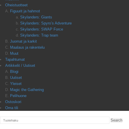
Oheistuotteet
Figuurit ja hahmot
Skylanders: Giants
Skylanders: Spyro’s Adventure
Skylanders: SWAP Force
Skylanders: Trap team
Juomat ja karkit
Maalaus ja rakentelu
Muut
Tapahtumat
Artikkelit / Uutiset
Blogi
Uutiset
Yleiset
Magic the Gathering
Pelihuone
Ostoskori
Oma tili