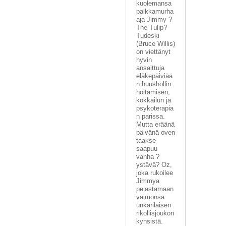
kuolemansa
palkkamurha
aja Jimmy ?
The Tulip?
Tudeski
(Bruce Willis)
on viettänyt
hyvin
ansaittuja
eläkepäiviää
n huushollin
hoitamisen,
kokkailun ja
psykoterapia
n parissa.
Mutta eräänä
päivänä oven
taakse
saapuu
vanha ?
ystävä? Oz,
joka rukoilee
Jimmya
pelastamaan
vaimonsa
unkarilaisen
rikollisjoukon
kynsistä.