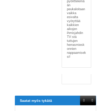
pyörittelemä
än
peukaloitaan
vaikka
esivalta
vyöryttää
kaikkien
aikojen
ihmisjahdin
TV:stä
tuttujen
herrasmiesk
onnien
nappaamisek
si!
Saatat myös tykätä