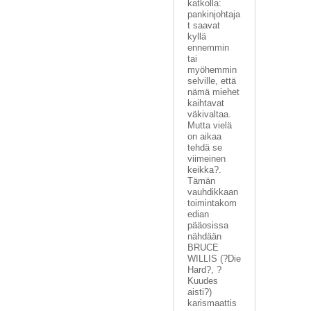
katkolla:
pankinjohtaja
t saavat
kyllä
ennemmin
tai
myöhemmin
selville, että
nämä miehet
kaihtavat
väkivaltaa.
Mutta vielä
on aikaa
tehdä se
viimeinen
keikka?.
Tämän
vauhdikkaan
toimintakom
edian
pääosissa
nähdään
BRUCE
WILLIS (?Die
Hard?, ?
Kuudes
aisti?)
karismaattis