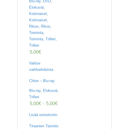
Blu-ray
,
DVD
,
Elokuvat
,
Kotimaiset
,
Kotimaiset
,
Rikos
,
Rikos
,
Toiminta
,
Toiminta
,
Trilleri
,
Trilleri
5,00
€
Valitse
vaihtoehdoista
Chloe – Blu-ray
Blu-ray
,
Elokuvat
,
Trilleri
5,00
€
-
5,00
€
Lisää ostoskoriin
Titaanien Taistelu