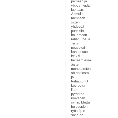
perheen ja
yöpyy heidän
luonaan.
Aamulla
mennään
sitten
yhdessä
pankkiin
hakemaan
rahat. Joe ja
Terry
nousevat
kansansuosi
keiksi
herrasmiesm
äisten
menetelmien
sä ansiosta
ja
turhautunut
kotirouva
Kate
pyrähtää
ryövärien
syliin. Mutta
hulppeiden
ryöstöjen
sarja on