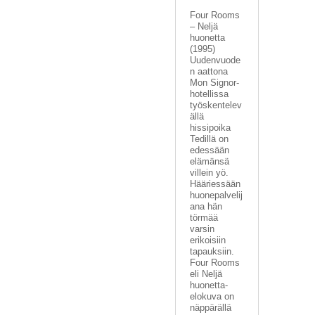
Four Rooms
– Neljä
huonetta
(1995)
Uudenvuode
n aattona
Mon Signor-
hotellissa
työskentelev
ällä
hissipoika
Tedillä on
edessään
elämänsä
villein yö.
Hääriessään
huonepalvelij
ana hän
törmää
varsin
erikoisiin
tapauksiin.
Four Rooms
eli Neljä
huonetta-
elokuva on
näppärällä