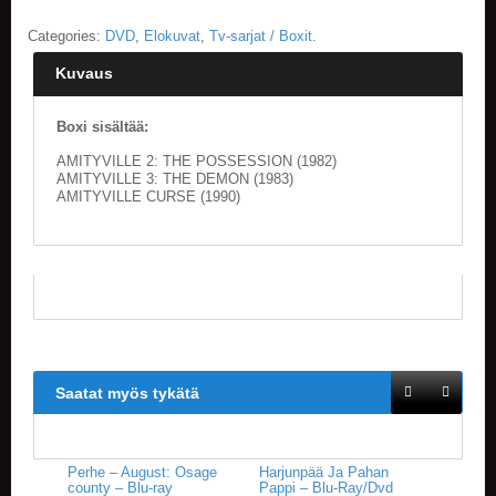
Categories:
DVD
,
Elokuvat
,
Tv-sarjat / Boxit
.
E
L
Kuvaus
O
K
U
Boxi sisältää:
V
A
AMITYVILLE 2: THE POSSESSION (1982)
AMITYVILLE 3: THE DEMON (1983)
T
AMITYVILLE CURSE (1990)
K
I
R
J
A
T
/
S
A
Saatat myös tykätä
R
J
A
K
Perhe – August: Osage
Harjunpää Ja Pahan
U
county – Blu-ray
Pappi – Blu-Ray/Dvd