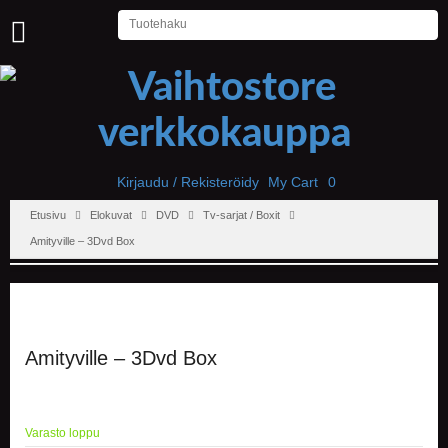
U
U
T
I
S
E
T
Kirjaudu / Rekisteröidy
My Cart
0
Etusivu
Elokuvat
DVD
Tv-sarjat / Boxit
E
T
Amityville – 3Dvd Box
U
S
I
V
U
Amityville – 3Dvd Box
P
E
L
I
Varasto loppu
T