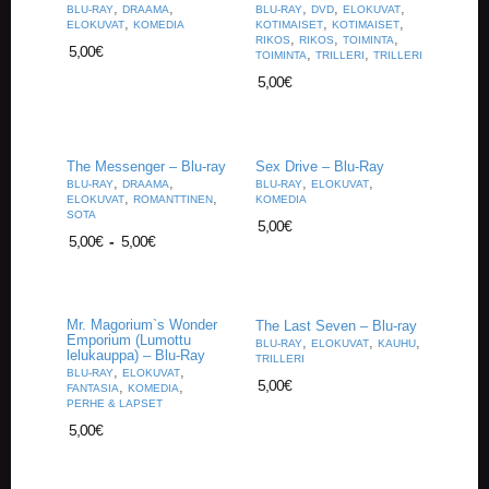
,
,
,
,
,
V
BLU-RAY
DRAAMA
BLU-RAY
DVD
ELOKUVAT
,
,
,
ELOKUVAT
KOMEDIA
KOTIMAISET
KOTIMAISET
A
,
,
,
RIKOS
RIKOS
TOIMINTA
T
5,00
€
,
,
TOIMINTA
TRILLERI
TRILLERI
5,00
€
L
A
U
T
The Messenger – Blu-ray
Sex Drive – Blu-Ray
A
,
,
,
,
BLU-RAY
DRAAMA
BLU-RAY
ELOKUVAT
P
,
,
ELOKUVAT
ROMANTTINEN
KOMEDIA
E
SOTA
5,00
€
L
5,00
€
-
5,00
€
I
T
M
Mr. Magorium`s Wonder
The Last Seven – Blu-ray
A
Emporium (Lumottu
,
,
,
BLU-RAY
ELOKUVAT
KAUHU
lelukauppa) – Blu-Ray
G
TRILLERI
,
,
BLU-RAY
ELOKUVAT
I
5,00
€
,
,
FANTASIA
KOMEDIA
C
PERHE & LAPSET
T
5,00
€
H
E
G