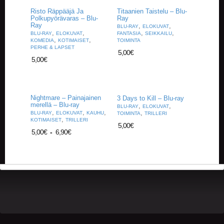
A
Risto Räppääjä Ja
Titaanien Taistelu – Blu-
T
Polkupyörävaras – Blu-
Ray
H
Ray
,
,
BLU-RAY
ELOKUVAT
E
,
,
,
,
BLU-RAY
ELOKUVAT
FANTASIA
SEIKKAILU
R
,
,
KOMEDIA
KOTIMAISET
TOIMINTA
PERHE & LAPSET
I
5,00
€
N
5,00
€
G
M
U
Nightmare – Painajainen
3 Days to Kill – Blu-ray
merellä – Blu-ray
,
,
S
BLU-RAY
ELOKUVAT
,
,
,
,
BLU-RAY
ELOKUVAT
KAUHU
TOIMINTA
TRILLERI
I
,
KOTIMAISET
TRILLERI
I
5,00
€
5,00
€
-
6,90
€
K
K
I
O
H
E
I
S
T