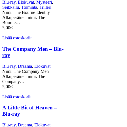
Blu-ray
,
Elokuvat
,
Mysteeri
,
Seikkailu
,
Toiminta
,
Trilleri
Nimi: The Bourne Identity
Alkuperäinen nimi: The
Bourne…
5,00
€
Lisää ostoskoriin
The Company Men – Blu-
ray
Blu-ray
,
Draama
,
Elokuvat
Nimi: The Company Men
Alkuperäinen nimi: The
Company…
5,00
€
Lisää ostoskoriin
A Little Bit of Heaven –
Blu-ray
Blu-ray
,
Draama
,
Elokuvat
,