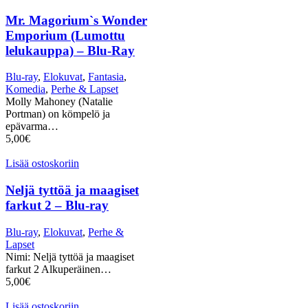
Mr. Magorium`s Wonder
Emporium (Lumottu
lelukauppa) – Blu-Ray
Blu-ray
,
Elokuvat
,
Fantasia
,
Komedia
,
Perhe & Lapset
Molly Mahoney (Natalie
Portman) on kömpelö ja
epävarma…
5,00
€
Lisää ostoskoriin
Neljä tyttöä ja maagiset
farkut 2 – Blu-ray
Blu-ray
,
Elokuvat
,
Perhe &
Lapset
Nimi: Neljä tyttöä ja maagiset
farkut 2 Alkuperäinen…
5,00
€
Lisää ostoskoriin