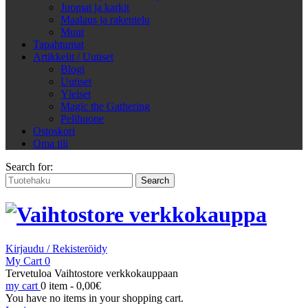
Juomat ja karkit
Maalaus ja rakentelu
Muut
Tapahtumat
Artikkelit / Uutiset
Blogi
Uutiset
Yleiset
Magic the Gathering
Pelihuone
Ostoskori
Oma tili
Search for:
Kirjaudu / Rekisteröidy
My Cart
0
Tervetuloa Vaihtostore verkkokauppaan
my cart
0 item -
0,00
€
You have no items in your shopping cart.