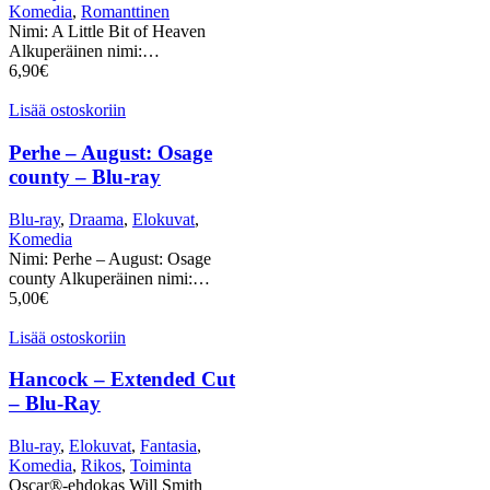
Komedia
,
Romanttinen
Nimi: A Little Bit of Heaven
Alkuperäinen nimi:…
6,90
€
Lisää ostoskoriin
Perhe – August: Osage
county – Blu-ray
Blu-ray
,
Draama
,
Elokuvat
,
Komedia
Nimi: Perhe – August: Osage
county Alkuperäinen nimi:…
5,00
€
Lisää ostoskoriin
Hancock – Extended Cut
– Blu-Ray
Blu-ray
,
Elokuvat
,
Fantasia
,
Komedia
,
Rikos
,
Toiminta
Oscar®-ehdokas Will Smith