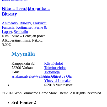
Niko – Lentäjän poika –
Blu-ray
Animaatio
,
Blu-ray
,
Elokuvat
,
Fantasia
,
Kotimaiset
,
Perhe &
Lapset
,
Seikkailu
Nimi: Niko – Lentäjän poika
Alkuperäinen nimi: Niko…
5,00
€
Myymälä
Kauppakatu 32
Käyttöehdot
78200 Varkaus
Toimitusehdot
E-mail:
Tietosuoja
asiakaspalvelu@vaihtostore.fi
Ajo-Ohjeet Ja Ota
Yhteyttä Lomake
©2018 Vaihtostore
© 2014 WooCommerce Game Store Theme. All Rights Reverved.
3rd Footer 2