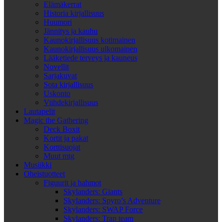
Elämäkerrat
Historia kirjallisuus
Huumori
Jännitys ja kauhu
Kaunokirjallisuus kotimainen
Kaunokirjallisuus ulkomainen
Lääketiede terveys ja kauneus
Novellit
Sarjakuvat
Sota kirjallisuus
Uskonto
Viihdekirjallisuus
Lautapelit
Magic the Gathering
Deck Boxit
Kortit ja pakat
Korttisuojat
Muut mtg
Musiikki
Oheistuotteet
Figuurit ja hahmot
Skylanders: Giants
Skylanders: Spyro’s Adventure
Skylanders: SWAP Force
Skylanders: Trap team