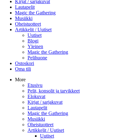
Kirjat / sarjakuvat
Lautapelit
Magic the Gathering
Musiikki
Oheistuotteet
Artikkelit / Uutiset
Uutiset
Blogi
Yleinen
Magic the Gathering
Pelihuone
Ostoskori
Oma tili
More
Etusivu
Pelit, konsolit ja tarvikkeet
Elokuvat
Kirjat / sarjakuvat
Lautapelit
Magic the Gathering
Musiikki
Oheistuotteet
Artikkelit / Uutiset
Uutiset