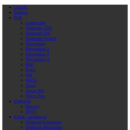
Uutiset
Etusivu
Pelit
Gamecube
Nintendo 3DS
Nintendo DS
Nintendo Switch
Playstation
Playstation 2
Playstation 3
Playstation 4
PSP
Retro
Wii
WII U
Xbox
Xbox 360
Xbox One
Elokuvat
Blu-ray
DVD
Kirjat / sarjakuvat
Dekkarit kotimaiset
Dekkarit ulkomaiset