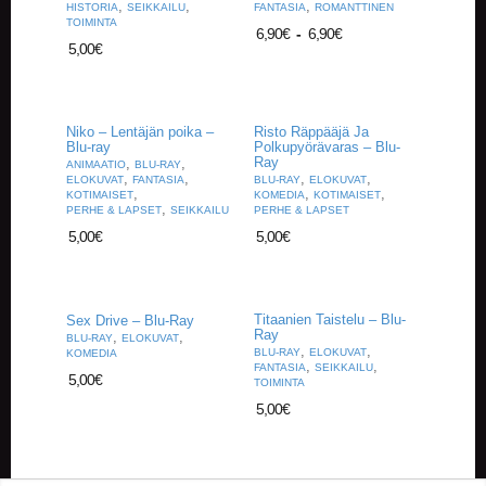
,
,
,
HISTORIA
SEIKKAILU
FANTASIA
ROMANTTINEN
TOIMINTA
6,90
€
-
6,90
€
5,00
€
Niko – Lentäjän poika –
Risto Räppääjä Ja
Blu-ray
Polkupyörävaras – Blu-
Ray
,
,
ANIMAATIO
BLU-RAY
,
,
,
,
ELOKUVAT
FANTASIA
BLU-RAY
ELOKUVAT
,
,
,
KOTIMAISET
KOMEDIA
KOTIMAISET
,
PERHE & LAPSET
SEIKKAILU
PERHE & LAPSET
5,00
€
5,00
€
Titaanien Taistelu – Blu-
Sex Drive – Blu-Ray
Ray
,
,
BLU-RAY
ELOKUVAT
,
,
BLU-RAY
ELOKUVAT
KOMEDIA
,
,
FANTASIA
SEIKKAILU
5,00
€
TOIMINTA
5,00
€