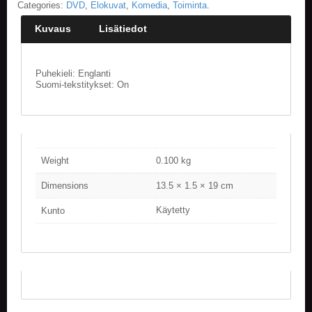
Categories:
DVD
,
Elokuvat
,
Komedia
,
Toiminta
.
Kuvaus
Lisätiedot
Puhekieli: Englanti
Suomi-tekstitykset: On
Weight
0.100 kg
Dimensions
13.5 × 1.5 × 19 cm
Käytetty
Kunto