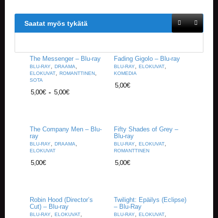
Saatat myös tykätä
The Messenger – Blu-ray
Fading Gigolo – Blu-ray
,
,
,
,
BLU-RAY
DRAAMA
BLU-RAY
ELOKUVAT
,
,
ELOKUVAT
ROMANTTINEN
KOMEDIA
SOTA
5,00
€
5,00
€
-
5,00
€
The Company Men – Blu-
Fifty Shades of Grey –
ray
Blu-ray
,
,
,
,
BLU-RAY
DRAAMA
BLU-RAY
ELOKUVAT
ELOKUVAT
ROMANTTINEN
5,00
€
5,00
€
Robin Hood (Director’s
Twilight: Epäilys (Eclipse)
Cut) – Blu-ray
– Blu-Ray
,
,
,
,
BLU-RAY
ELOKUVAT
BLU-RAY
ELOKUVAT