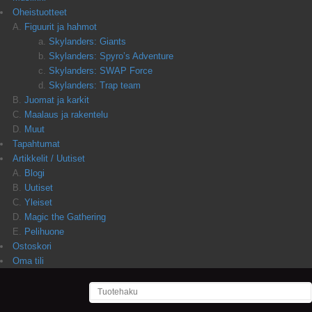
Oheistuotteet
Figuurit ja hahmot
Skylanders: Giants
Skylanders: Spyro’s Adventure
Skylanders: SWAP Force
Skylanders: Trap team
Juomat ja karkit
Maalaus ja rakentelu
Muut
Tapahtumat
Artikkelit / Uutiset
Blogi
Uutiset
Yleiset
Magic the Gathering
Pelihuone
Ostoskori
Oma tili