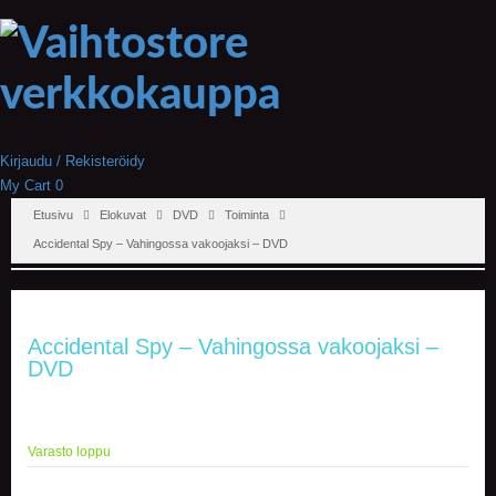
Kirjaudu / Rekisteröidy
My Cart
0
Etusivu
Elokuvat
DVD
Toiminta
Accidental Spy – Vahingossa vakoojaksi – DVD
Accidental Spy – Vahingossa vakoojaksi –
DVD
Varasto loppu