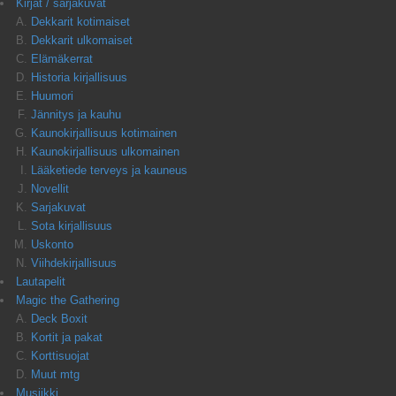
Kirjat / sarjakuvat
Dekkarit kotimaiset
Dekkarit ulkomaiset
Elämäkerrat
Historia kirjallisuus
Huumori
Jännitys ja kauhu
Kaunokirjallisuus kotimainen
Kaunokirjallisuus ulkomainen
Lääketiede terveys ja kauneus
Novellit
Sarjakuvat
Sota kirjallisuus
Uskonto
Viihdekirjallisuus
Lautapelit
Magic the Gathering
Deck Boxit
Kortit ja pakat
Korttisuojat
Muut mtg
Musiikki