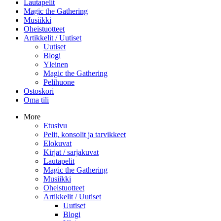
Lautapelit
Magic the Gathering
Musiikki
Oheistuotteet
Artikkelit / Uutiset
Uutiset
Blogi
Yleinen
Magic the Gathering
Pelihuone
Ostoskori
Oma tili
More
Etusivu
Pelit, konsolit ja tarvikkeet
Elokuvat
Kirjat / sarjakuvat
Lautapelit
Magic the Gathering
Musiikki
Oheistuotteet
Artikkelit / Uutiset
Uutiset
Blogi