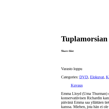
Tuplamorsian
Share thist
Varasto loppu
Categories:
DVD
,
Elokuvat
,
K
Kuvaus
Emma Lloyd (Uma Thurman) on m
konservatiivisen Richardin kans
päivänä Emma saa yllättäen tie
kanssa. Miehen, jota hän ei ol