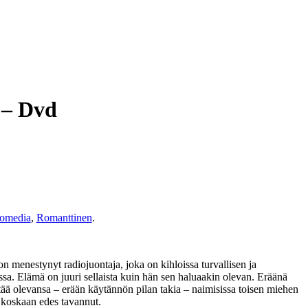
 – Dvd
omedia
,
Romanttinen
.
enestynyt radiojuontaja, joka on kihloissa turvallisen ja
sa. Elämä on juuri sellaista kuin hän sen haluaakin olevan. Eräänä
tää olevansa – erään käytännön pilan takia – naimisissa toisen miehen
e koskaan edes tavannut.