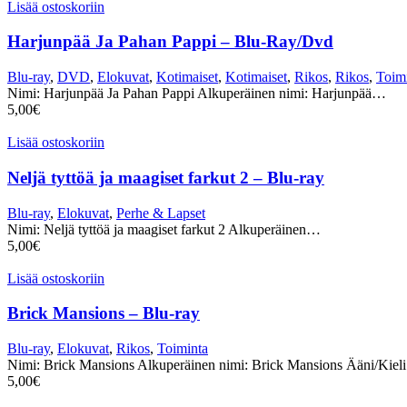
Lisää ostoskoriin
Harjunpää Ja Pahan Pappi – Blu-Ray/Dvd
Blu-ray
,
DVD
,
Elokuvat
,
Kotimaiset
,
Kotimaiset
,
Rikos
,
Rikos
,
Toim
Nimi: Harjunpää Ja Pahan Pappi Alkuperäinen nimi: Harjunpää…
5,00
€
Lisää ostoskoriin
Neljä tyttöä ja maagiset farkut 2 – Blu-ray
Blu-ray
,
Elokuvat
,
Perhe & Lapset
Nimi: Neljä tyttöä ja maagiset farkut 2 Alkuperäinen…
5,00
€
Lisää ostoskoriin
Brick Mansions – Blu-ray
Blu-ray
,
Elokuvat
,
Rikos
,
Toiminta
Nimi: Brick Mansions Alkuperäinen nimi: Brick Mansions Ääni/Kiel
5,00
€