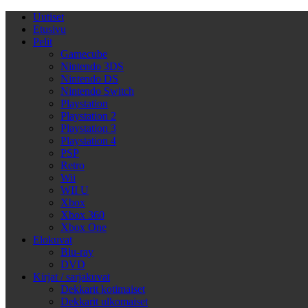
Uutiset
Etusivu
Pelit
Gamecube
Nintendo 3DS
Nintendo DS
Nintendo Switch
Playstation
Playstation 2
Playstation 3
Playstation 4
PSP
Retro
Wii
WII U
Xbox
Xbox 360
Xbox One
Elokuvat
Blu-ray
DVD
Kirjat / sarjakuvat
Dekkarit kotimaiset
Dekkarit ulkomaiset