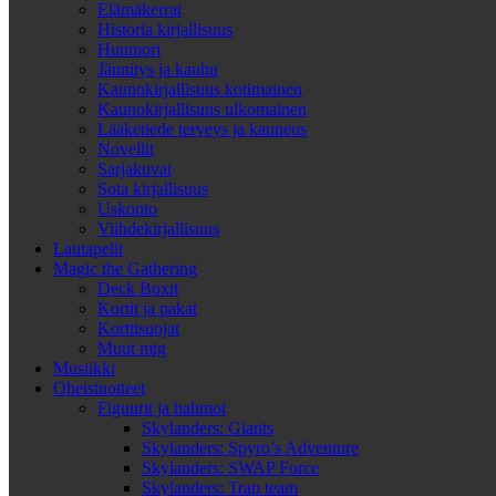
Elämäkerrat
Historia kirjallisuus
Huumori
Jännitys ja kauhu
Kaunokirjallisuus kotimainen
Kaunokirjallisuus ulkomainen
Lääketiede terveys ja kauneus
Novellit
Sarjakuvat
Sota kirjallisuus
Uskonto
Viihdekirjallisuus
Lautapelit
Magic the Gathering
Deck Boxit
Kortit ja pakat
Korttisuojat
Muut mtg
Musiikki
Oheistuotteet
Figuurit ja hahmot
Skylanders: Giants
Skylanders: Spyro’s Adventure
Skylanders: SWAP Force
Skylanders: Trap team