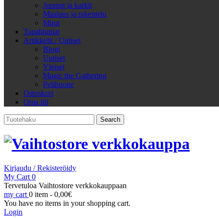
Juomat ja karkit
Maalaus ja rakentelu
Muut
Tapahtumat
Artikkelit / Uutiset
Blogi
Uutiset
Yleiset
Magic the Gathering
Pelihuone
Ostoskori
Oma tili
Search
for:
Kirjaudu / Rekisteröidy
My Cart
0
Tervetuloa Vaihtostore verkkokauppaan
my cart
0 item -
0,00
€
You have no items in your shopping cart.
Login