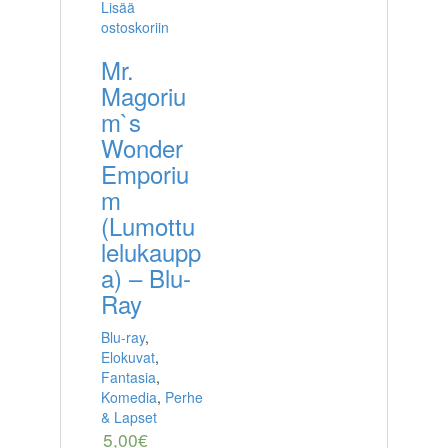
Lisää
ostoskoriin
Mr.
Magoriu
m`s
Wonder
Emporiu
m
(Lumottu
lelukaupp
a) – Blu-
Ray
Blu-ray
,
Elokuvat
,
Fantasia
,
Komedia
,
Perhe
& Lapset
5,00
€