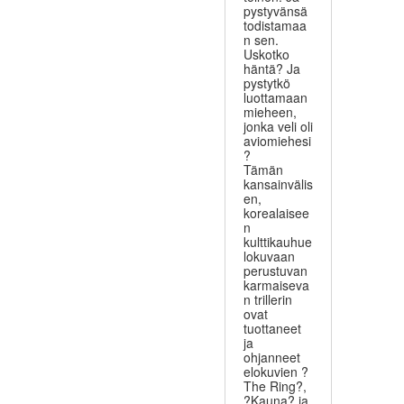
pystyvänsä
todistamaa
n sen.
Uskotko
häntä? Ja
pystytkö
luottamaan
mieheen,
jonka veli oli
aviomiehesi
?
Tämän
kansainvälis
en,
korealaisee
n
kulttikauhue
lokuvaan
perustuvan
karmaiseva
n trillerin
ovat
tuottaneet
ja
ohjanneet
elokuvien ?
The Ring?,
?Kauna? ja