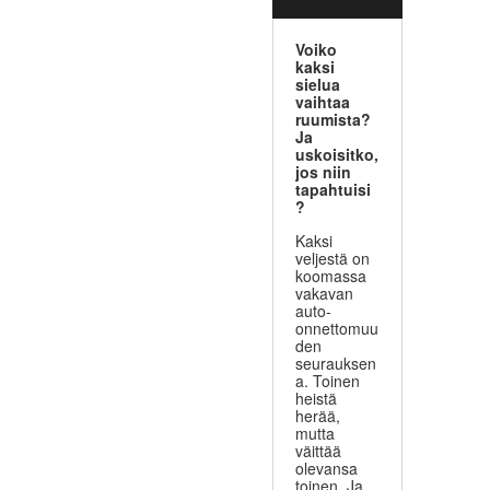
Voiko
kaksi
sielua
vaihtaa
ruumista?
Ja
uskoisitko,
jos niin
tapahtuisi
?
Kaksi
veljestä on
koomassa
vakavan
auto-
onnettomuu
den
seurauksen
a. Toinen
heistä
herää,
mutta
väittää
olevansa
toinen. Ja