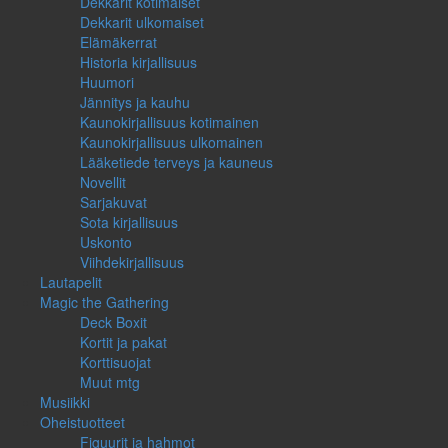
Dekkarit kotimaiset
Dekkarit ulkomaiset
Elämäkerrat
Historia kirjallisuus
Huumori
Jännitys ja kauhu
Kaunokirjallisuus kotimainen
Kaunokirjallisuus ulkomainen
Lääketiede terveys ja kauneus
Novellit
Sarjakuvat
Sota kirjallisuus
Uskonto
Viihdekirjallisuus
Lautapelit
Magic the Gathering
Deck Boxit
Kortit ja pakat
Korttisuojat
Muut mtg
Musiikki
Oheistuotteet
Figuurit ja hahmot