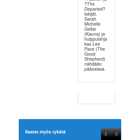
?The
Departed?
tekijät.
Sarah
Michelle
Gellar
(Kauna) ja
huippulahja
kas Lee
Pace (The
Good
Shepherd)
nähdään
pääosissa.
Saatat myös tykätä