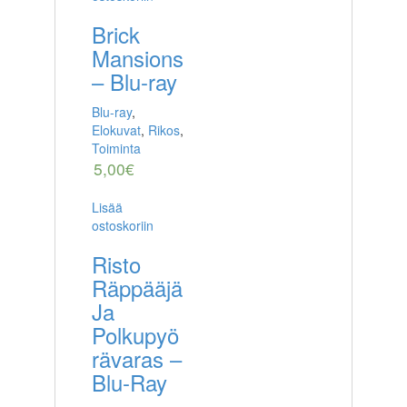
Brick
Mansions
– Blu-ray
Blu-ray
,
Elokuvat
,
Rikos
,
Toiminta
5,00
€
Lisää
ostoskoriin
Risto
Räppääjä
Ja
Polkupyö
rävaras –
Blu-Ray