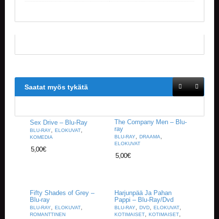
V
A
T
L
A
U
T
A
Saatat myös tykätä
P
E
L
I
The Company Men – Blu-
T
Sex Drive – Blu-Ray
ray
,
,
BLU-RAY
ELOKUVAT
,
,
BLU-RAY
DRAAMA
KOMEDIA
M
ELOKUVAT
5,00
€
A
5,00
€
G
I
C
T
Fifty Shades of Grey –
Harjunpää Ja Pahan
H
Blu-ray
Pappi – Blu-Ray/Dvd
E
,
,
,
,
,
BLU-RAY
ELOKUVAT
BLU-RAY
DVD
ELOKUVAT
G
,
,
ROMANTTINEN
KOTIMAISET
KOTIMAISET