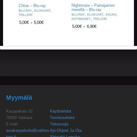
U
Nightmare – Painajainen
Chloe – Blu-ray
O
merellä – Blu-ray
,
,
BLU-RAY
ELOKUVAT
T
,
,
,
BLU-RAY
ELOKUVAT
KAUHU
TRILLERI
T
,
KOTIMAISET
TRILLERI
5,00
€
-
5,00
€
E
5,00
€
-
6,90
€
E
T
T
A
P
A
H
T
U
M
A
Myymälä
T
A
Kauppakatu 32
Käyttöehdot
R
78200 Varkaus
Toimitusehdot
T
E-mail:
Tietosuoja
I
asiakaspalvelu@vaihtos
Ajo-Ohjeet Ja Ota
K
tore.fi
Yhteyttä Lomake