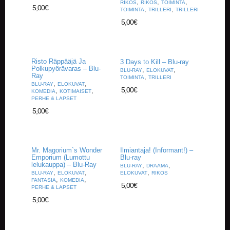
,
,
,
RIKOS
RIKOS
TOIMINTA
A
5,00
€
,
,
TOIMINTA
TRILLERI
TRILLERI
T
5,00
€
H
E
R
I
N
Risto Räppääjä Ja
3 Days to Kill – Blu-ray
G
Polkupyörävaras – Blu-
,
,
BLU-RAY
ELOKUVAT
Ray
,
TOIMINTA
TRILLERI
,
,
BLU-RAY
ELOKUVAT
5,00
€
M
,
,
KOMEDIA
KOTIMAISET
PERHE & LAPSET
U
S
5,00
€
I
I
K
K
Mr. Magorium`s Wonder
Ilmiantaja! (Informant!) –
I
Emporium (Lumottu
Blu-ray
lelukauppa) – Blu-Ray
,
,
BLU-RAY
DRAAMA
,
,
,
BLU-RAY
ELOKUVAT
ELOKUVAT
RIKOS
O
,
,
FANTASIA
KOMEDIA
5,00
€
H
PERHE & LAPSET
E
5,00
€
I
S
T