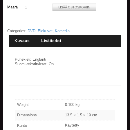
Määrä
LISÄÄ OSTOSKORIIN
E
L
O
K
Categories:
DVD
,
Elokuvat
,
Komedia
.
U
V
Kuvaus
Lisätiedot
A
T
Puhekieli: Englanti
K
Suomi-tekstitykset: On
I
R
J
A
T
/
S
A
Weight
0.100 kg
R
J
Dimensions
13.5 × 1.5 × 19 cm
A
K
Käytetty
Kunto
U