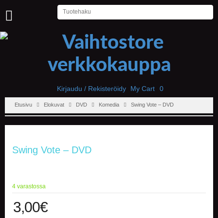
U
U
T
I
S
E
T
Kirjaudu / Rekisteröidy
My Cart
0
Etusivu
Elokuvat
DVD
Komedia
Swing Vote – DVD
E
T
U
S
I
Swing Vote – DVD
V
U
P
4 varastossa
E
L
3,00
€
I
T