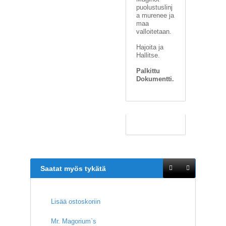
V
puolustuslinj
A
a murenee ja
T
maa
valloitetaan.
L
Hajoita ja
A
Hallitse.
U
Palkittu
T
Dokumentti.
A
P
E
L
I
T
M
A
G
Saatat myös tykätä
I
C
T
Lisää ostoskoriin
H
E
G
Mr. Magorium`s