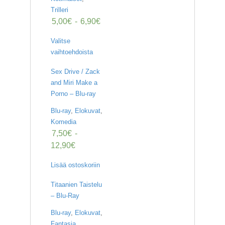
U
Trilleri
O
5,00
€
-
6,90
€
T
T
E
Valitse
E
vaihtoehdoista
T
Sex Drive / Zack
T
and Miri Make a
A
Porno – Blu-ray
P
A
Blu-ray
,
Elokuvat
,
H
Komedia
T
7,50
€
-
U
M
12,90
€
A
T
Lisää ostoskoriin
A
Titaanien Taistelu
R
– Blu-Ray
T
I
Blu-ray
,
Elokuvat
,
K
Fantasia
,