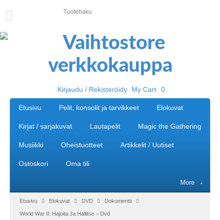
U
U
T
I
S
E
T
Kirjaudu / Rekisteröidy
My Cart
0
E
Etusivu
Pelit, konsolit ja tarvikkeet
Elokuvat
T
U
Kirjat / sarjakuvat
Lautapelit
Magic the Gathering
S
I
Musiikki
Oheistuotteet
Artikkelit / Uutiset
V
U
Ostoskori
Oma tili
P
More
E
L
Etusivu
Elokuvat
DVD
Dokumentti
I
World War II: Hajoita Ja Hallitse – Dvd
T