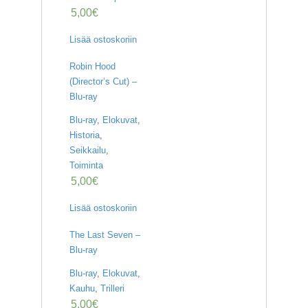
O
5,00
€
M
A
T
Lisää ostoskoriin
I
L
Robin Hood
I
(Director’s Cut) –
Blu-ray
Blu-ray
,
Elokuvat
,
Historia
,
Seikkailu
,
Toiminta
5,00
€
Lisää ostoskoriin
The Last Seven –
Blu-ray
Blu-ray
,
Elokuvat
,
Kauhu
,
Trilleri
5,00
€