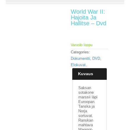
E
World War II:
L
Hajoita Ja
O
Hallitse – Dvd
K
U
V
A
Varasto loppu
T
Categories:
Dokumentti
,
DVD
,
K
I
Elokuvat
.
R
Kuvaus
J
A
T
Saksan
/
sotakone
S
marssii läpi
A
Euroopan.
Tanska ja
R
Norja
J
sortuvat.
A
Ranskan
K
mahtava
U
Maginot-