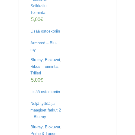
K
Seikkailu
,
E
L
Toiminta
I
5,00
€
T
/
Lisää ostoskoriin
U
U
Armored – Blu-
T
ray
I
S
Blu-ray
,
Elokuvat
,
E
T
Rikos
,
Toiminta
,
Trilleri
O
5,00
€
S
T
Lisää ostoskoriin
O
S
Neljä tyttöä ja
K
maagiset farkut 2
O
– Blu-ray
R
I
Blu-ray
,
Elokuvat
,
Perhe & Lapset