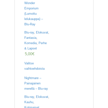
A
Wonder
T
Emporium
H
(Lumottu
E
lelukauppa) –
R
I
Blu-Ray
N
G
Blu-ray
,
Elokuvat
,
Fantasia
,
M
Komedia
,
Perhe
U
& Lapset
S
5,00
€
I
I
Valitse
K
K
vaihtoehdoista
I
Nightmare –
O
Painajainen
H
merellä – Blu-ray
E
I
Blu-ray
,
Elokuvat
,
S
Kauhu
,
T
Kotimaiset
,