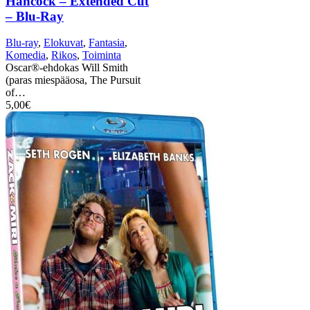
Hancock – Extended Cut
– Blu-Ray
Blu-ray
,
Elokuvat
,
Fantasia
,
Komedia
,
Rikos
,
Toiminta
Oscar®-ehdokas Will Smith
(paras miespääosa, The Pursuit
of…
5,00
€