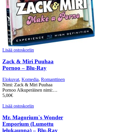
Lisää ostoskoriin
Zack & Miri Puuhaa
Pornoo – Blu-Ray
Elokuvat
,
Komedia
,
Romanttinen
Nimi: Zack & Miri Puuhaa
Pornoo Alkuperäinen nimi:…
5,00
€
Lisää ostoskoriin
Mr. Magorium`s Wonder
Emporium (Lumottu
lelukauppa) – Blu-Ray