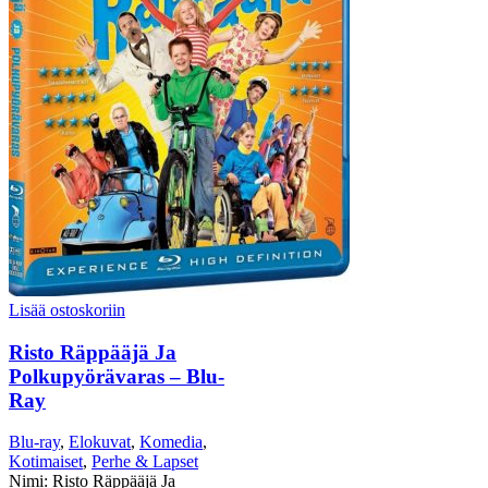
Lisää ostoskoriin
Risto Räppääjä Ja
Polkupyörävaras – Blu-
Ray
Blu-ray
,
Elokuvat
,
Komedia
,
Kotimaiset
,
Perhe & Lapset
Nimi: Risto Räppääjä Ja