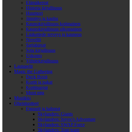
Elämäkerrat
Historia kirjallisuus
Huumori
Jännitys ja kauhu
Kaunokirjallisuus kotimainen
Kaunokirjallisuus ulkomainen
Lääketiede terveys ja kauneus
Novellit
Sarjakuvat
Sota kirjallisuus
Uskonto
Viihdekirjallisuus
Lautapelit
Magic the Gathering
Deck Boxit
Kortit ja pakat
Korttisuojat
Muut mtg
Musiikki
Oheistuotteet
Figuurit ja hahmot
Skylanders: Giants
Skylanders: Spyro’s Adventure
Skylanders: SWAP Force
Skylanders: Trap team