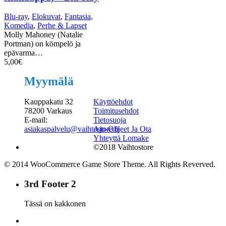
Blu-ray
,
Elokuvat
,
Fantasia
,
Komedia
,
Perhe & Lapset
Molly Mahoney (Natalie
Portman) on kömpelö ja
epävarma…
5,00
€
Myymälä
Kauppakatu 32
Käyttöehdot
78200 Varkaus
Toimitusehdot
E-mail:
Tietosuoja
asiakaspalvelu@vaihtostore.fi
Ajo-Ohjeet Ja Ota
Yhteyttä Lomake
©2018 Vaihtostore
© 2014 WooCommerce Game Store Theme. All Rights Reverved.
3rd Footer 2
Tässä on kakkonen