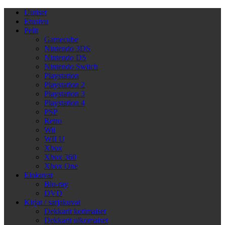
Uutiset
Etusivu
Pelit
Gamecube
Nintendo 3DS
Nintendo DS
Nintendo Switch
Playstation
Playstation 2
Playstation 3
Playstation 4
PSP
Retro
Wii
WII U
Xbox
Xbox 360
Xbox One
Elokuvat
Blu-ray
DVD
Kirjat / sarjakuvat
Dekkarit kotimaiset
Dekkarit ulkomaiset