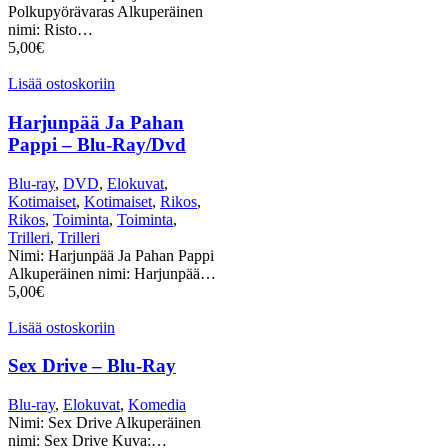
Polkupyörävaras Alkuperäinen
nimi: Risto…
5,00
€
Lisää ostoskoriin
Harjunpää Ja Pahan
Pappi – Blu-Ray/Dvd
Blu-ray
,
DVD
,
Elokuvat
,
Kotimaiset
,
Kotimaiset
,
Rikos
,
Rikos
,
Toiminta
,
Toiminta
,
Trilleri
,
Trilleri
Nimi: Harjunpää Ja Pahan Pappi
Alkuperäinen nimi: Harjunpää…
5,00
€
Lisää ostoskoriin
Sex Drive – Blu-Ray
Blu-ray
,
Elokuvat
,
Komedia
Nimi: Sex Drive Alkuperäinen
nimi: Sex Drive Kuva:…