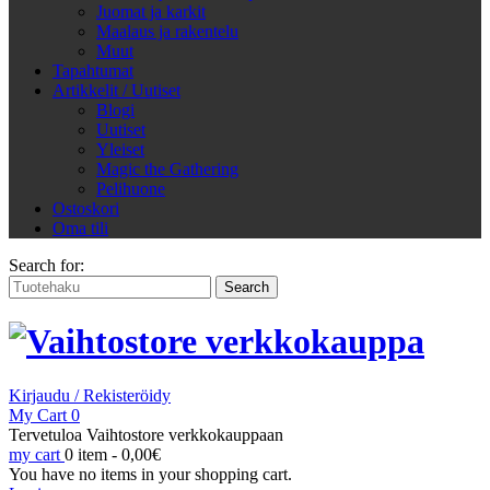
Juomat ja karkit
Maalaus ja rakentelu
Muut
Tapahtumat
Artikkelit / Uutiset
Blogi
Uutiset
Yleiset
Magic the Gathering
Pelihuone
Ostoskori
Oma tili
Search for:
Kirjaudu / Rekisteröidy
My Cart
0
Tervetuloa Vaihtostore verkkokauppaan
my cart
0 item -
0,00
€
You have no items in your shopping cart.