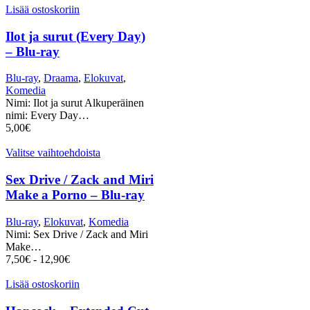
Lisää ostoskoriin
Ilot ja surut (Every Day)
– Blu-ray
Blu-ray
,
Draama
,
Elokuvat
,
Komedia
Nimi: Ilot ja surut Alkuperäinen
nimi: Every Day…
5,00
€
Valitse vaihtoehdoista
Sex Drive / Zack and Miri
Make a Porno – Blu-ray
Blu-ray
,
Elokuvat
,
Komedia
Nimi: Sex Drive / Zack and Miri
Make…
7,50
€
-
12,90
€
Lisää ostoskoriin