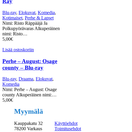
Ray
Blu-ray
,
Elokuvat
,
Komedia
,
Kotimaiset
,
Perhe & Lapset
Nimi: Risto Räppääjä Ja
Polkupyörävaras Alkuperäinen
nimi: Risto…
5,00
€
Lisää ostoskoriin
Perhe – August: Osage
county – Blu-ray
Blu-ray
,
Draama
,
Elokuvat
,
Komedia
Nimi: Perhe – August: Osage
county Alkuperäinen nimi:…
5,00
€
Myymälä
Kauppakatu 32
Käyttöehdot
78200 Varkaus
Toimitusehdot