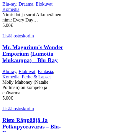
Blu-ray
,
Draama
,
Elokuvat
,
Komedia
Nimi: Ilot ja surut Alkuperäinen
nimi: Every Day…
5,00
€
Lisää ostoskoriin
Mr. Magorium`s Wonder
Emporium (Lumottu
lelukauppa) – Blu-Ray
Blu-ray
,
Elokuvat
,
Fantasia
,
Komedia
,
Perhe & Lapset
Molly Mahoney (Natalie
Portman) on kömpelö ja
epävarma…
5,00
€
Lisää ostoskoriin
Risto Räppääjä Ja
Polkupyörävaras – Blu-