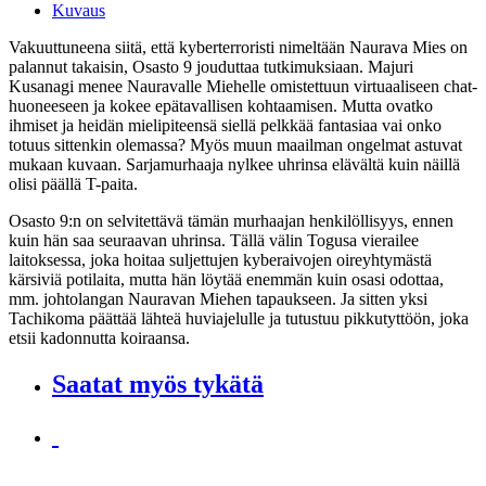
Kuvaus
Vakuuttuneena siitä, että kyberterroristi nimeltään Naurava Mies on
palannut takaisin, Osasto 9 jouduttaa tutkimuksiaan. Majuri
Kusanagi menee Nauravalle Miehelle omistettuun virtuaaliseen chat-
huoneeseen ja kokee epätavallisen kohtaamisen. Mutta ovatko
ihmiset ja heidän mielipiteensä siellä pelkkää fantasiaa vai onko
totuus sittenkin olemassa? Myös muun maailman ongelmat astuvat
mukaan kuvaan. Sarjamurhaaja nylkee uhrinsa elävältä kuin näillä
olisi päällä T-paita.
Osasto 9:n on selvitettävä tämän murhaajan henkilöllisyys, ennen
kuin hän saa seuraavan uhrinsa. Tällä välin Togusa vierailee
laitoksessa, joka hoitaa suljettujen kyberaivojen oireyhtymästä
kärsiviä potilaita, mutta hän löytää enemmän kuin osasi odottaa,
mm. johtolangan Nauravan Miehen tapaukseen. Ja sitten yksi
Tachikoma päättää lähteä huviajelulle ja tutustuu pikkutyttöön, joka
etsii kadonnutta koiraansa.
Saatat myös tykätä