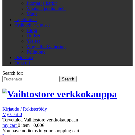
Juomat ja karkit
Maalaus ja rakentelu
Muut
Tapahtumat
Artikkelit / Uutiset
Blogi
Uutiset
Yleiset
Magic the Gathering
Pelihuone
Ostoskori
Oma tili
Search for:
Kirjaudu / Rekisteröidy
My Cart
0
Tervetuloa Vaihtostore verkkokauppaan
my cart
0 item -
0,00
€
You have no items in your shopping cart.