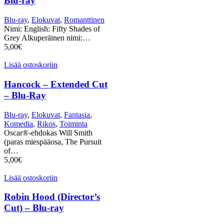
Blu-ray
Blu-ray
,
Elokuvat
,
Romanttinen
Nimi: English: Fifty Shades of
Grey Alkuperäinen nimi:…
5,00
€
Lisää ostoskoriin
Hancock – Extended Cut
– Blu-Ray
Blu-ray
,
Elokuvat
,
Fantasia
,
Komedia
,
Rikos
,
Toiminta
Oscar®-ehdokas Will Smith
(paras miespääosa, The Pursuit
of…
5,00
€
Lisää ostoskoriin
Robin Hood (Director’s
Cut) – Blu-ray