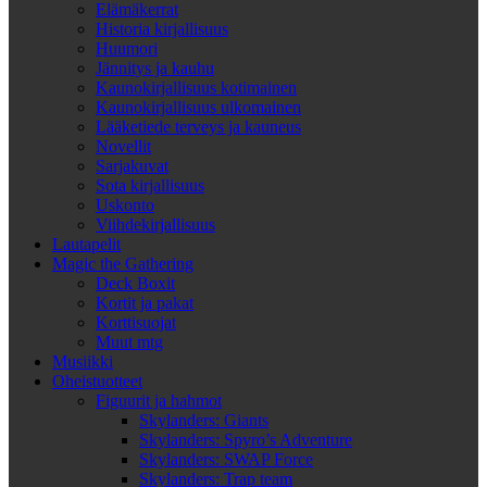
Elämäkerrat
Historia kirjallisuus
Huumori
Jännitys ja kauhu
Kaunokirjallisuus kotimainen
Kaunokirjallisuus ulkomainen
Lääketiede terveys ja kauneus
Novellit
Sarjakuvat
Sota kirjallisuus
Uskonto
Viihdekirjallisuus
Lautapelit
Magic the Gathering
Deck Boxit
Kortit ja pakat
Korttisuojat
Muut mtg
Musiikki
Oheistuotteet
Figuurit ja hahmot
Skylanders: Giants
Skylanders: Spyro’s Adventure
Skylanders: SWAP Force
Skylanders: Trap team