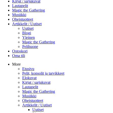
Kirjat / sarjakuvat
Lautapelit
Magic the Gathering
Musiikki
Oheistuotteet
Artikkelit / Uutiset
Uutiset
Blogi
Yleinen
Magic the Gathering
Pelihuone
Ostoskori
Oma tili
More
Etusivu
Pelit, konsolit ja tarvikkeet
Elokuvat
Kirjat / sarjakuvat
Lautapelit
Magic the Gathering
Musiikki
Oheistuotteet
Artikkelit / Uutiset
Uutiset