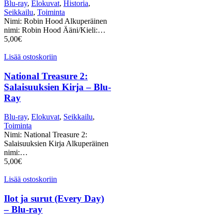
Blu-ray
,
Elokuvat
,
Historia
,
Seikkailu
,
Toiminta
Nimi: Robin Hood Alkuperäinen
nimi: Robin Hood Ääni/Kieli:…
5,00
€
Lisää ostoskoriin
National Treasure 2:
Salaisuuksien Kirja – Blu-
Ray
Blu-ray
,
Elokuvat
,
Seikkailu
,
Toiminta
Nimi: National Treasure 2:
Salaisuuksien Kirja Alkuperäinen
nimi:…
5,00
€
Lisää ostoskoriin
Ilot ja surut (Every Day)
– Blu-ray