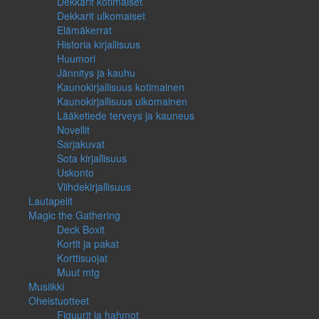
Dekkarit kotimaiset
Dekkarit ulkomaiset
Elämäkerrat
Historia kirjallisuus
Huumori
Jännitys ja kauhu
Kaunokirjallisuus kotimainen
Kaunokirjallisuus ulkomainen
Lääketiede terveys ja kauneus
Novellit
Sarjakuvat
Sota kirjallisuus
Uskonto
Viihdekirjallisuus
Lautapelit
Magic the Gathering
Deck Boxit
Kortit ja pakat
Korttisuojat
Muut mtg
Musiikki
Oheistuotteet
Figuurit ja hahmot