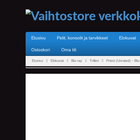
Etusivu
Pelit, konsolit ja tarvikkeet
Elokuvat
Ostoskori
Oma tili
Etusivu
Elokuvat
Blu-ray
Trilleri
Priest (Unrated) – Blu