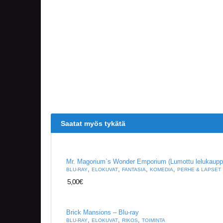
Saatat myös tykätä
Mr. Magorium`s Wonder Emporium (Lumottu lelukaupp
,
,
,
,
BLU-RAY
ELOKUVAT
FANTASIA
KOMEDIA
PERHE & LAPSET
5,00
€
Brick Mansions – Blu-ray
,
,
,
BLU-RAY
ELOKUVAT
RIKOS
TOIMINTA