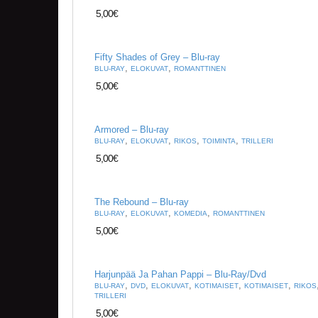
5,00
€
Fifty Shades of Grey – Blu-ray
,
,
BLU-RAY
ELOKUVAT
ROMANTTINEN
5,00
€
Armored – Blu-ray
,
,
,
,
BLU-RAY
ELOKUVAT
RIKOS
TOIMINTA
TRILLERI
5,00
€
The Rebound – Blu-ray
,
,
,
BLU-RAY
ELOKUVAT
KOMEDIA
ROMANTTINEN
5,00
€
Harjunpää Ja Pahan Pappi – Blu-Ray/Dvd
,
,
,
,
,
BLU-RAY
DVD
ELOKUVAT
KOTIMAISET
KOTIMAISET
RIKOS
TRILLERI
5,00
€