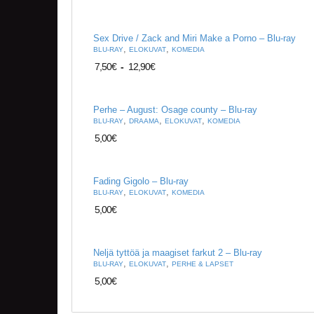
Sex Drive / Zack and Miri Make a Porno – Blu-ray
,
,
BLU-RAY
ELOKUVAT
KOMEDIA
7,50
€
-
12,90
€
Perhe – August: Osage county – Blu-ray
,
,
,
BLU-RAY
DRAAMA
ELOKUVAT
KOMEDIA
5,00
€
Fading Gigolo – Blu-ray
,
,
BLU-RAY
ELOKUVAT
KOMEDIA
5,00
€
Neljä tyttöä ja maagiset farkut 2 – Blu-ray
,
,
BLU-RAY
ELOKUVAT
PERHE & LAPSET
5,00
€