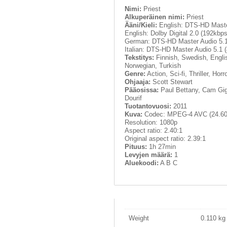
Nimi:
Priest
Alkuperäinen nimi:
Priest
Ääni/Kieli:
English: DTS-HD Master
English: Dolby Digital 2.0 (192kbps
German: DTS-HD Master Audio 5.1 
Italian: DTS-HD Master Audio 5.1 (
Tekstitys:
Finnish, Swedish, Englis
Norwegian, Turkish
Genre:
Action, Sci-fi, Thriller, Horr
Ohjaaja:
Scott Stewart
Pääosissa:
Paul Bettany, Cam Giga
Dourif
Tuotantovuosi:
2011
Kuva:
Codec: MPEG-4 AVC (24.60
Resolution: 1080p
Aspect ratio: 2.40:1
Original aspect ratio: 2.39:1
Pituus:
1h 27min
Levyjen määrä:
1
Aluekoodi:
A B C
Weight
0.110 kg