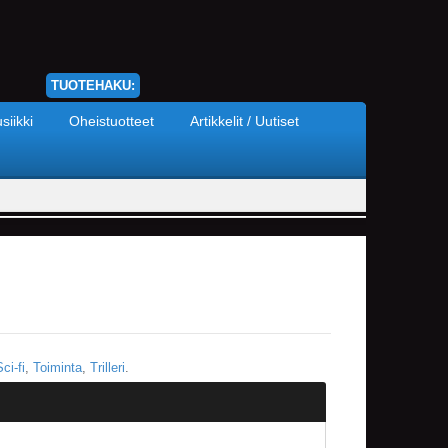
TUOTEHAKU:
siikki
Oheistuotteet
Artikkelit / Uutiset
ci-fi
,
Toiminta
,
Trilleri
.