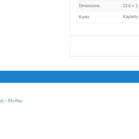
Dimensions
13.6 × 1
Käytetty
Kunto
a) – Blu-Ray