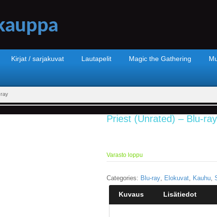
Kirjat / sarjakuvat
Lautapelit
Magic the Gathering
Mu
-ray
Priest (Unrated) – Blu-ray
Varasto loppu
Categories:
Blu-ray
,
Elokuvat
,
Kauhu
,
S
Kuvaus
Lisätiedot