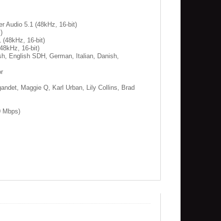
 Audio 5.1 (48kHz, 16-bit)
)
(48kHz, 16-bit)
48kHz, 16-bit)
h, English SDH, German, Italian, Danish,
or
ndet, Maggie Q, Karl Urban, Lily Collins, Brad
 Mbps)