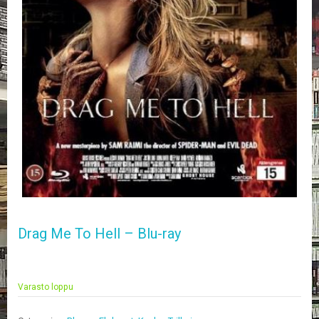
E
L
O
K
U
V
A
T
K
I
R
J
A
T
/
Drag Me To Hell – Blu-ray
S
A
R
J
A
Varasto loppu
K
U