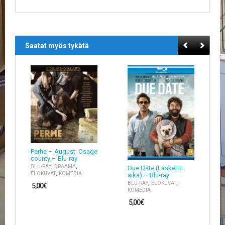
A
T
H
E
R
Saatat myös tykätä
I
N
G
M
U
S
I
I
K
K
Perhe – August: Osage
I
county – Blu-ray
,
,
BLU-RAY
DRAAMA
Due Date (Laskettu
,
O
ELOKUVAT
KOMEDIA
aika) – Blu-ray
H
,
,
BLU-RAY
ELOKUVAT
5,00
€
E
KOMEDIA
I
5,00
€
S
T