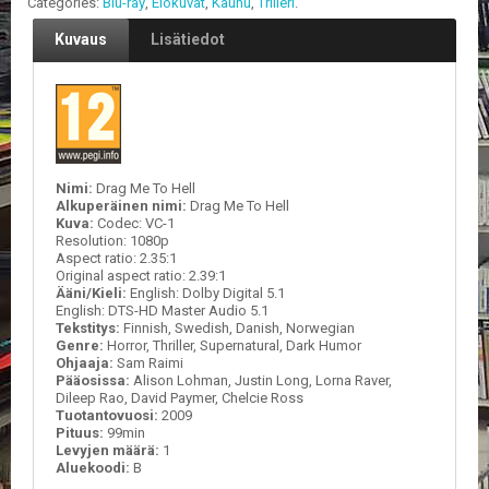
Categories:
Blu-ray
,
Elokuvat
,
Kauhu
,
Trilleri
.
V
A
Kuvaus
Lisätiedot
T
L
A
U
T
A
Nimi:
Drag Me To Hell
P
Alkuperäinen nimi:
Drag Me To Hell
E
Kuva:
Codec: VC-1
L
Resolution: 1080p
I
Aspect ratio: 2.35:1
T
Original aspect ratio: 2.39:1
Ääni/Kieli:
English: Dolby Digital 5.1
English: DTS-HD Master Audio 5.1
M
Tekstitys:
Finnish, Swedish, Danish, Norwegian
A
Genre:
Horror, Thriller, Supernatural, Dark Humor
G
Ohjaaja:
Sam Raimi
I
Pääosissa:
Alison Lohman, Justin Long, Lorna Raver,
Dileep Rao, David Paymer, Chelcie Ross
C
Tuotantovuosi:
2009
T
Pituus:
99min
H
Levyjen määrä:
1
E
Aluekoodi:
B
G