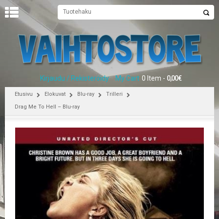
U
U
T
I
S
E
Kirjaudu / Rekisteröidy
My Cart
0 Item -
0,00
€
T
Etusivu
Elokuvat
Blu-ray
Trilleri
E
Drag Me To Hell – Blu-ray
T
U
S
I
V
U
P
E
L
I
T