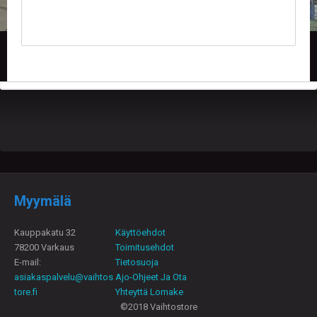
U
O
T
T
E
E
T
T
A
P
A
H
T
U
Myymälä
M
A
T
Kauppakatu 32
Käyttöehdot
78200 Varkaus
Toimitusehdot
A
E-mail:
Tietosuoja
R
asiakaspalvelu@vaihtos
Ajo-Ohjeet Ja Ota
T
tore.fi
Yhteyttä Lomake
I
K
©2018 Vaihtostore