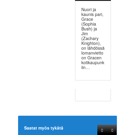
Nuori ja
kaunis pari,
Grace
(Sophia
Bush) ja
Jim
(Zachary
Knighton),
on lähdössä
lomanvietto
on Gracen
kotikaupunk
iin…
Saatat myös tykätä