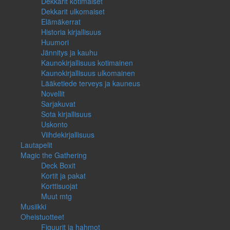
Dekkarit kotimaiset
Dekkarit ulkomaiset
Elämäkerrat
Historia kirjallisuus
Huumori
Jännitys ja kauhu
Kaunokirjallisuus kotimainen
Kaunokirjallisuus ulkomainen
Lääketiede terveys ja kauneus
Novellit
Sarjakuvat
Sota kirjallisuus
Uskonto
Viihdekirjallisuus
Lautapelit
Magic the Gathering
Deck Boxit
Kortit ja pakat
Korttisuojat
Muut mtg
Musiikki
Oheistuotteet
Figuurit ja hahmot