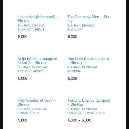
A
T
H
Ilmiantaja! (Informant!) –
The Company Men – Blu-
E
Blu-ray
ray
R
,
,
,
,
BLU-RAY
DRAAMA
BLU-RAY
DRAAMA
I
,
ELOKUVAT
RIKOS
ELOKUVAT
N
5,00
€
5,00
€
G
M
U
Neljä tyttöä ja maagiset
Due Date (Laskettu aika)
S
farkut 2 – Blu-ray
– Blu-ray
I
,
,
,
,
BLU-RAY
ELOKUVAT
BLU-RAY
ELOKUVAT
I
PERHE & LAPSET
KOMEDIA
K
5,00
€
5,00
€
K
I
O
Fifty Shades of Grey –
Twilight: Epäilys (Eclipse)
Blu-ray
– Blu-Ray
H
,
,
,
,
BLU-RAY
ELOKUVAT
BLU-RAY
ELOKUVAT
E
,
ROMANTTINEN
FANTASIA
ROMANTTINEN
I
5,00
€
6,90
€
-
6,90
€
S
T