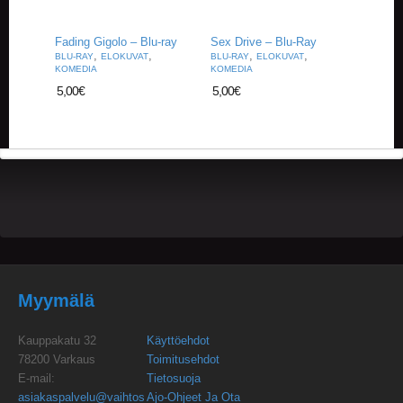
U
O
T
Fading Gigolo – Blu-ray
Sex Drive – Blu-Ray
T
,
,
,
,
BLU-RAY
ELOKUVAT
BLU-RAY
ELOKUVAT
E
KOMEDIA
KOMEDIA
E
5,00
€
5,00
€
T
T
A
P
A
H
T
U
M
A
T
Myymälä
A
Kauppakatu 32
Käyttöehdot
R
T
78200 Varkaus
Toimitusehdot
I
E-mail:
Tietosuoja
K
asiakaspalvelu@vaihtos
Ajo-Ohjeet Ja Ota