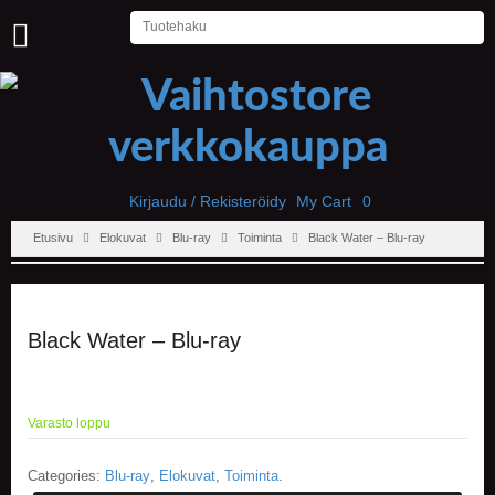
U
U
T
I
S
E
T
Kirjaudu / Rekisteröidy
My Cart
0
Etusivu
Elokuvat
Blu-ray
Toiminta
Black Water – Blu-ray
E
T
U
S
I
Black Water – Blu-ray
V
U
P
Varasto loppu
E
L
I
Categories:
Blu-ray
,
Elokuvat
,
Toiminta
.
T