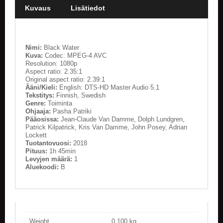
Kuvaus
Lisätiedot
E
L
O
K
Nimi:
Black Water
U
Kuva:
Codec: MPEG-4 AVC
V
Resolution: 1080p
Aspect ratio: 2.35:1
A
Original aspect ratio: 2.39:1
T
Ääni/Kieli:
English: DTS-HD Master Audio 5.1
Tekstitys:
Finnish, Swedish
K
Genre:
Toiminta
I
Ohjaaja:
Pasha Patriki
Pääosissa:
Jean-Claude Van Damme, Dolph Lundgren,
R
Patrick Kilpatrick, Kris Van Damme, John Posey, Adrian
J
Lockett
A
Tuotantovuosi:
2018
T
Pituus:
1h 45min
/
Levyjen määrä:
1
S
Aluekoodi:
B
A
R
J
A
K
U
Weight
0.100 kg