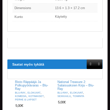
V
A
Dimensions
13.6 × 1.3 × 17.2 cm
T
Käytetty
Kunto
L
A
U
T
A
P
E
L
I
T
Saatat myös tykätä
M
A
G
Risto Räppääjä Ja
National Treasure 2:
I
Polkupyörävaras – Blu-
Salaisuuksien Kirja – Blu-
Ray
Ray
C
,
,
,
,
BLU-RAY
ELOKUVAT
BLU-RAY
ELOKUVAT
T
,
,
,
KOMEDIA
KOTIMAISET
SEIKKAILU
TOIMINTA
H
PERHE & LAPSET
5,00
€
E
5,00
€
G