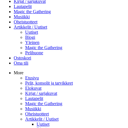
Kirjat / sarjakuvat
Lautapelit
Magic the Gathering
Musiikki
Oheistuotteet
Artikkelit / Uutiset
Uutiset
Blogi
Yleinen
Magic the Gathering
Pelihuone
Ostoskori
Oma tili
More
Etusivu
Pelit, konsolit ja tarvikkeet
Elokuvat
Kirjat / sarjakuvat
Lautapelit
Magic the Gathering
Musiikki
Oheistuotteet
Artikkelit / Uutiset
Uutiset