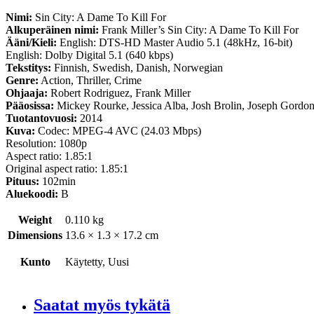
Nimi:
Sin City: A Dame To Kill For
Alkuperäinen nimi:
Frank Miller’s Sin City: A Dame To Kill For
Ääni/Kieli:
English: DTS-HD Master Audio 5.1 (48kHz, 16-bit)
English: Dolby Digital 5.1 (640 kbps)
Tekstitys:
Finnish, Swedish, Danish, Norwegian
Genre:
Action, Thriller, Crime
Ohjaaja:
Robert Rodriguez, Frank Miller
Pääosissa:
Mickey Rourke, Jessica Alba, Josh Brolin, Joseph Gordon
Tuotantovuosi:
2014
Kuva:
Codec: MPEG-4 AVC (24.03 Mbps)
Resolution: 1080p
Aspect ratio: 1.85:1
Original aspect ratio: 1.85:1
Pituus:
102min
Aluekoodi:
B
Weight
0.110 kg
Dimensions
13.6 × 1.3 × 17.2 cm
Kunto
Käytetty, Uusi
Saatat myös tykätä