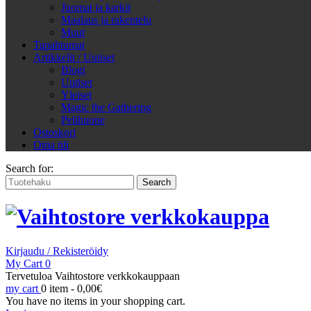
Juomat ja karkit
Maalaus ja rakentelu
Muut
Tapahtumat
Artikkelit / Uutiset
Blogi
Uutiset
Yleiset
Magic the Gathering
Pelihuone
Ostoskori
Oma tili
Search for:
Kirjaudu / Rekisteröidy
My Cart
0
Tervetuloa Vaihtostore verkkokauppaan
my cart
0 item -
0,00
€
You have no items in your shopping cart.