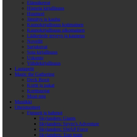
Elämäkerrat
Historia kirjallisuus
Huumori
Jännitys ja kauhu
Kaunokirjallisuus kotimainen
Kaunokirjallisuus ulkomainen
Lääketiede terveys ja kauneus
Novellit
Sarjakuvat
Sota kirjallisuus
Uskonto
Viihdekirjallisuus
Lautapelit
Magic the Gathering
Deck Boxit
Kortit ja pakat
Korttisuojat
Muut mtg
Musiikki
Oheistuotteet
Figuurit ja hahmot
Skylanders: Giants
Skylanders: Spyro’s Adventure
Skylanders: SWAP Force
Skylanders: Trap team