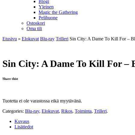
Blogi
Yleinen
Magic the Gathering
Pelihuone
Ostoskori
Oma tili
Etusivu
»
Elokuvat
Blu-ray
Trilleri
Sin City: A Dame To Kill For – B
Sin City: A Dame To Kill For – 
Share thist
Tuotetta ei ole varastossa eikä myytävänä.
Categories:
Blu-ray
,
Elokuvat
,
Rikos
,
Toiminta
,
Trilleri
.
Kuvaus
Lisätiedot