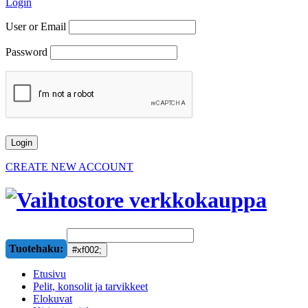
Login
User or Email
Password
CREATE NEW ACCOUNT
Tuotehaku:
Etusivu
Pelit, konsolit ja tarvikkeet
Elokuvat