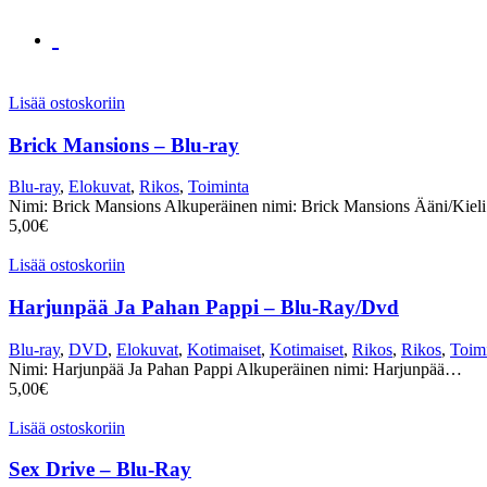
Lisää ostoskoriin
Brick Mansions – Blu-ray
Blu-ray
,
Elokuvat
,
Rikos
,
Toiminta
Nimi: Brick Mansions Alkuperäinen nimi: Brick Mansions Ääni/Kiel
5,00
€
Lisää ostoskoriin
Harjunpää Ja Pahan Pappi – Blu-Ray/Dvd
Blu-ray
,
DVD
,
Elokuvat
,
Kotimaiset
,
Kotimaiset
,
Rikos
,
Rikos
,
Toim
Nimi: Harjunpää Ja Pahan Pappi Alkuperäinen nimi: Harjunpää…
5,00
€
Lisää ostoskoriin
Sex Drive – Blu-Ray