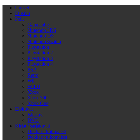
Uutiset
Etusivu
Pelit
Gamecube
Nintendo 3DS
Nintendo DS
Nintendo Switch
Playstation
Playstation 2
Playstation 3
Playstation 4
PSP
Retro
Wii
WII U
Xbox
Xbox 360
Xbox One
Elokuvat
Blu-ray
DVD
Kirjat / sarjakuvat
Dekkarit kotimaiset
Dekkarit ulkomaiset