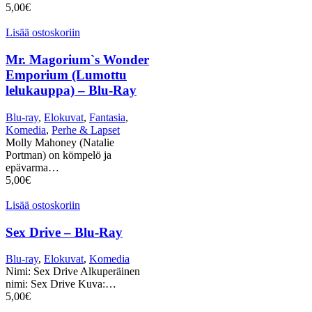
5,00
€
Lisää ostoskoriin
Mr. Magorium`s Wonder
Emporium (Lumottu
lelukauppa) – Blu-Ray
Blu-ray
,
Elokuvat
,
Fantasia
,
Komedia
,
Perhe & Lapset
Molly Mahoney (Natalie
Portman) on kömpelö ja
epävarma…
5,00
€
Lisää ostoskoriin
Sex Drive – Blu-Ray
Blu-ray
,
Elokuvat
,
Komedia
Nimi: Sex Drive Alkuperäinen
nimi: Sex Drive Kuva:…
5,00
€