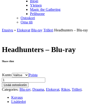
Blogi
Yleinen
Magic the Gathering
Pelihuone
Ostoskori
Oma tili
Etusivu
»
Elokuvat
Blu-ray
Trilleri
Headhunters – Blu-ray
Headhunters – Blu-ray
Share thist
Kunto
Poista
Lisää ostoskoriin
Categories:
Blu-ray
,
Draama
,
Elokuvat
,
Rikos
,
Trilleri
.
Kuvaus
Lisätiedot