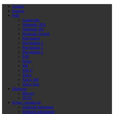
Uutiset
Etusivu
Pelit
Gamecube
Nintendo 3DS
Nintendo DS
Nintendo Switch
Playstation
Playstation 2
Playstation 3
Playstation 4
PSP
Retro
Wii
WII U
Xbox
Xbox 360
Xbox One
Elokuvat
Blu-ray
DVD
Kirjat / sarjakuvat
Dekkarit kotimaiset
Dekkarit ulkomaiset