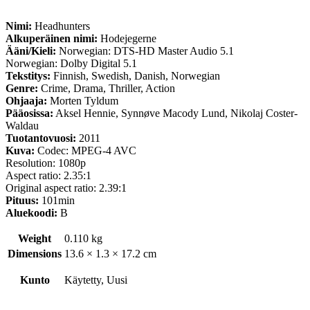
Nimi:
Headhunters
Alkuperäinen nimi:
Hodejegerne
Ääni/Kieli:
Norwegian: DTS-HD Master Audio 5.1
Norwegian: Dolby Digital 5.1
Tekstitys:
Finnish, Swedish, Danish, Norwegian
Genre:
Crime, Drama, Thriller, Action
Ohjaaja:
Morten Tyldum
Pääosissa:
Aksel Hennie, Synnøve Macody Lund, Nikolaj Coster-
Waldau
Tuotantovuosi:
2011
Kuva:
Codec: MPEG-4 AVC
Resolution: 1080p
Aspect ratio: 2.35:1
Original aspect ratio: 2.39:1
Pituus:
101min
Aluekoodi:
B
Weight
0.110 kg
Dimensions
13.6 × 1.3 × 17.2 cm
Kunto
Käytetty, Uusi