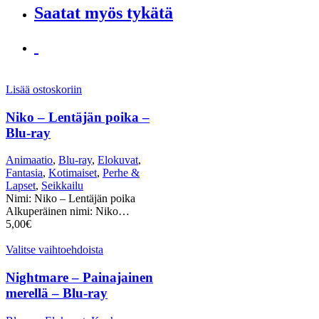
Saatat myös tykätä
Lisää ostoskoriin
Niko – Lentäjän poika –
Blu-ray
Animaatio
,
Blu-ray
,
Elokuvat
,
Fantasia
,
Kotimaiset
,
Perhe &
Lapset
,
Seikkailu
Nimi: Niko – Lentäjän poika
Alkuperäinen nimi: Niko…
5,00
€
Valitse vaihtoehdoista
Nightmare – Painajainen
merellä – Blu-ray