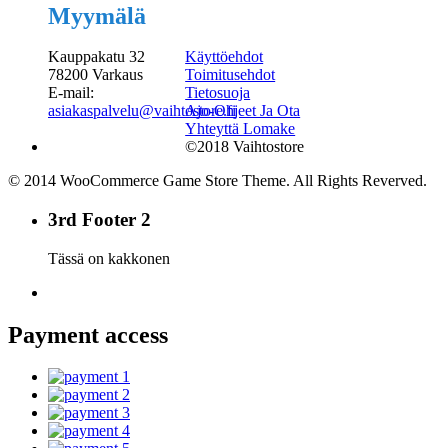
Myymälä
Kauppakatu 32
Käyttöehdot
78200 Varkaus
Toimitusehdot
E-mail:
Tietosuoja
asiakaspalvelu@vaihtostore.fi
Ajo-Ohjeet Ja Ota
Yhteyttä Lomake
©2018 Vaihtostore
© 2014 WooCommerce Game Store Theme. All Rights Reverved.
3rd Footer 2
Tässä on kakkonen
Payment access