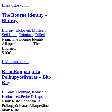
Lisää ostoskoriin
The Bourne Identity –
Blu-ray
Blu-ray
,
Elokuvat
,
Mysteeri
,
Seikkailu
,
Toiminta
,
Trilleri
Nimi: The Bourne Identity
Alkuperäinen nimi: The
Bourne…
5,00
€
Lisää ostoskoriin
Risto Räppääjä Ja
Polkupyörävaras – Blu-
Ray
Blu-ray
,
Elokuvat
,
Komedia
,
Kotimaiset
,
Perhe & Lapset
Nimi: Risto Räppääjä Ja
Polkupyörävaras Alkuperäinen
nimi: Risto…