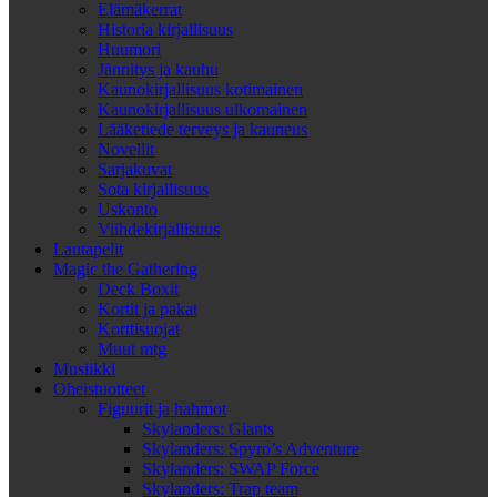
Elämäkerrat
Historia kirjallisuus
Huumori
Jännitys ja kauhu
Kaunokirjallisuus kotimainen
Kaunokirjallisuus ulkomainen
Lääketiede terveys ja kauneus
Novellit
Sarjakuvat
Sota kirjallisuus
Uskonto
Viihdekirjallisuus
Lautapelit
Magic the Gathering
Deck Boxit
Kortit ja pakat
Korttisuojat
Muut mtg
Musiikki
Oheistuotteet
Figuurit ja hahmot
Skylanders: Giants
Skylanders: Spyro’s Adventure
Skylanders: SWAP Force
Skylanders: Trap team