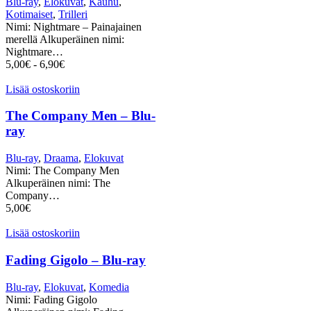
Blu-ray
,
Elokuvat
,
Kauhu
,
Kotimaiset
,
Trilleri
Nimi: Nightmare – Painajainen
merellä Alkuperäinen nimi:
Nightmare…
5,00
€
-
6,90
€
Lisää ostoskoriin
The Company Men – Blu-
ray
Blu-ray
,
Draama
,
Elokuvat
Nimi: The Company Men
Alkuperäinen nimi: The
Company…
5,00
€
Lisää ostoskoriin
Fading Gigolo – Blu-ray
Blu-ray
,
Elokuvat
,
Komedia
Nimi: Fading Gigolo