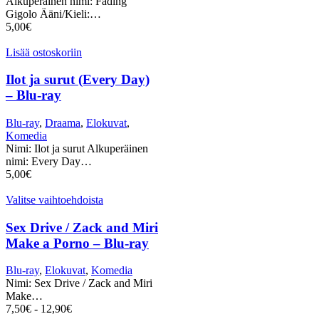
Alkuperäinen nimi: Fading
Gigolo Ääni/Kieli:…
5,00
€
Lisää ostoskoriin
Ilot ja surut (Every Day)
– Blu-ray
Blu-ray
,
Draama
,
Elokuvat
,
Komedia
Nimi: Ilot ja surut Alkuperäinen
nimi: Every Day…
5,00
€
Valitse vaihtoehdoista
Sex Drive / Zack and Miri
Make a Porno – Blu-ray
Blu-ray
,
Elokuvat
,
Komedia
Nimi: Sex Drive / Zack and Miri
Make…
7,50
€
-
12,90
€