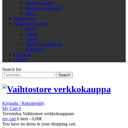
Juomat ja karkit
Maalaus ja rakentelu
Muut
Tapahtumat
Artikkelit / Uutiset
Blogi
Uutiset
Yleiset
Magic the Gathering
Pelihuone
Ostoskori
Oma tili
Search for:
Kirjaudu / Rekisteröidy
My Cart
0
Tervetuloa Vaihtostore verkkokauppaan
my cart
0 item -
0,00
€
You have no items in your shopping cart.