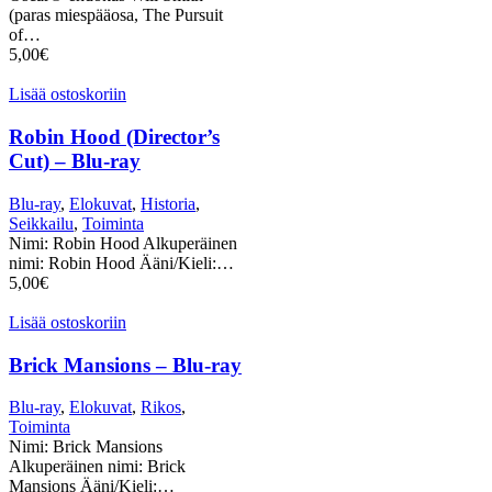
(paras miespääosa, The Pursuit
of…
5,00
€
Lisää ostoskoriin
Robin Hood (Director’s
Cut) – Blu-ray
Blu-ray
,
Elokuvat
,
Historia
,
Seikkailu
,
Toiminta
Nimi: Robin Hood Alkuperäinen
nimi: Robin Hood Ääni/Kieli:…
5,00
€
Lisää ostoskoriin
Brick Mansions – Blu-ray
Blu-ray
,
Elokuvat
,
Rikos
,
Toiminta
Nimi: Brick Mansions
Alkuperäinen nimi: Brick
Mansions Ääni/Kieli:…