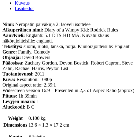
Kuvaus
Lisätiedot
Nimi:
Neropatin päiväkirja 2: Isoveli isottelee
Alkuperäinen nimi:
Diary of a Wimpy Kid: Rodrick Rules
Ääni/Kieli:
Englanti: 5.1 DTS-HD MA. Kuvatulkkaus
näkörajoitteisille: englanti.
Tekstitys:
suomi, ruotsi, tanska, norja. Kuulorajoitteisille: Englanti
Genre:
Family, Comedy
Ohjaaja:
David Bowers
Pääosissa:
Zachary Gordon, Devon Bostick, Robert Capron, Steve
Zahn, Rachael Harris, Peyton List
Tuotantovuosi:
2011
Kuva:
Resolution: 1080p
Original aspect ratio: 2.39:1
Widescreen version 16:9 – Presented in 2,35:1 Aspec Ratio (approx)
Pituus:
1h 39min
Levyjen määrä:
1
Aluekoodi:
B C
Weight
0.100 kg
Dimensions
13.6 × 1.3 × 17.2 cm
Kunto
Käytetty