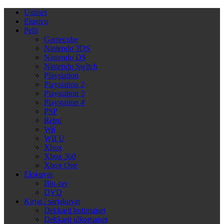
Uutiset
Etusivu
Pelit
Gamecube
Nintendo 3DS
Nintendo DS
Nintendo Switch
Playstation
Playstation 2
Playstation 3
Playstation 4
PSP
Retro
Wii
WII U
Xbox
Xbox 360
Xbox One
Elokuvat
Blu-ray
DVD
Kirjat / sarjakuvat
Dekkarit kotimaiset
Dekkarit ulkomaiset