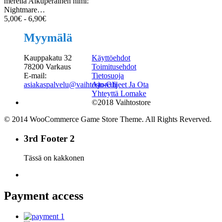
merellä Alkuperäinen nimi:
Nightmare…
5,00
€
-
6,90
€
Myymälä
Kauppakatu 32
Käyttöehdot
78200 Varkaus
Toimitusehdot
E-mail:
Tietosuoja
asiakaspalvelu@vaihtostore.fi
Ajo-Ohjeet Ja Ota
Yhteyttä Lomake
©2018 Vaihtostore
© 2014 WooCommerce Game Store Theme. All Rights Reverved.
3rd Footer 2
Tässä on kakkonen
Payment access