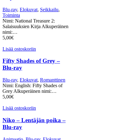
Blu-ray
,
Elokuvat
,
Seikkailu
,
Toiminta
Nimi: National Treasure 2:
Salaisuuksien Kirja Alkuperäinen
nimi:…
5,00
€
Lisää ostoskoriin
Fifty Shades of Grey –
Blu-ray
Blu-ray
,
Elokuvat
,
Romanttinen
Nimi: English: Fifty Shades of
Grey Alkuperäinen nimi:…
5,00
€
Lisää ostoskoriin
Niko – Lentäjän poika –
Blu-ray
Animaatio
,
Blu-ray
,
Elokuvat
,