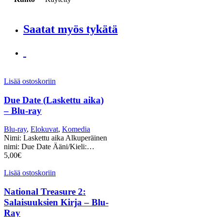
Saatat myös tykätä
Lisää ostoskoriin
Due Date (Laskettu aika)
– Blu-ray
Blu-ray
,
Elokuvat
,
Komedia
Nimi: Laskettu aika Alkuperäinen
nimi: Due Date Ääni/Kieli:…
5,00
€
Lisää ostoskoriin
National Treasure 2:
Salaisuuksien Kirja – Blu-
Ray