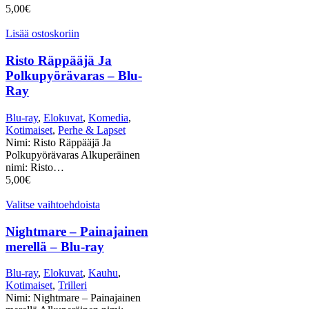
5,00
€
Lisää ostoskoriin
Risto Räppääjä Ja
Polkupyörävaras – Blu-
Ray
Blu-ray
,
Elokuvat
,
Komedia
,
Kotimaiset
,
Perhe & Lapset
Nimi: Risto Räppääjä Ja
Polkupyörävaras Alkuperäinen
nimi: Risto…
5,00
€
Valitse vaihtoehdoista
Nightmare – Painajainen
merellä – Blu-ray
Blu-ray
,
Elokuvat
,
Kauhu
,
Kotimaiset
,
Trilleri
Nimi: Nightmare – Painajainen