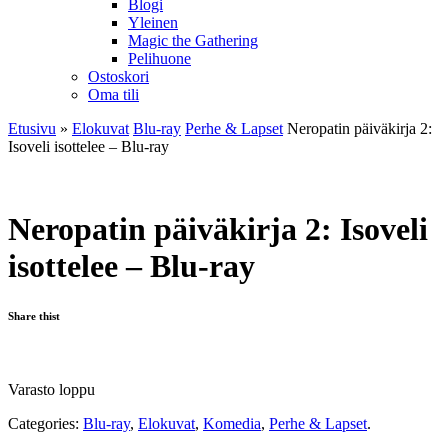
Blogi
Yleinen
Magic the Gathering
Pelihuone
Ostoskori
Oma tili
Etusivu
»
Elokuvat
Blu-ray
Perhe & Lapset
Neropatin päiväkirja 2:
Isoveli isottelee – Blu-ray
Neropatin päiväkirja 2: Isoveli
isottelee – Blu-ray
Share thist
Varasto loppu
Categories:
Blu-ray
,
Elokuvat
,
Komedia
,
Perhe & Lapset
.