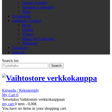
Juomat ja karkit
Maalaus ja rakentelu
Muut
Tapahtumat
Artikkelit / Uutiset
Blogi
Uutiset
Yleiset
Magic the Gathering
Pelihuone
Ostoskori
Oma tili
Search for:
Kirjaudu / Rekisteröidy
My Cart
0
Tervetuloa Vaihtostore verkkokauppaan
my cart
0 item -
0,00
€
You have no items in your shopping cart.