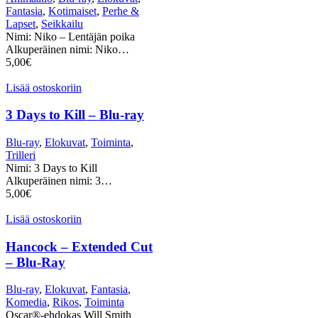
Fantasia
,
Kotimaiset
,
Perhe &
Lapset
,
Seikkailu
Nimi: Niko – Lentäjän poika
Alkuperäinen nimi: Niko…
5,00
€
Lisää ostoskoriin
3 Days to Kill – Blu-ray
Blu-ray
,
Elokuvat
,
Toiminta
,
Trilleri
Nimi: 3 Days to Kill
Alkuperäinen nimi: 3…
5,00
€
Lisää ostoskoriin
Hancock – Extended Cut
– Blu-Ray
Blu-ray
,
Elokuvat
,
Fantasia
,
Komedia
,
Rikos
,
Toiminta
Oscar®-ehdokas Will Smith