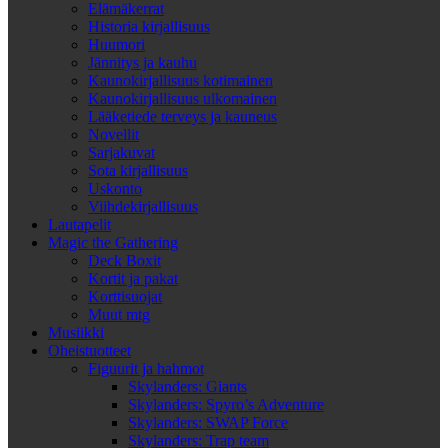
Elämäkerrat
Historia kirjallisuus
Huumori
Jännitys ja kauhu
Kaunokirjallisuus kotimainen
Kaunokirjallisuus ulkomainen
Lääketiede terveys ja kauneus
Novellit
Sarjakuvat
Sota kirjallisuus
Uskonto
Viihdekirjallisuus
Lautapelit
Magic the Gathering
Deck Boxit
Kortit ja pakat
Korttisuojat
Muut mtg
Musiikki
Oheistuotteet
Figuurit ja hahmot
Skylanders: Giants
Skylanders: Spyro’s Adventure
Skylanders: SWAP Force
Skylanders: Trap team