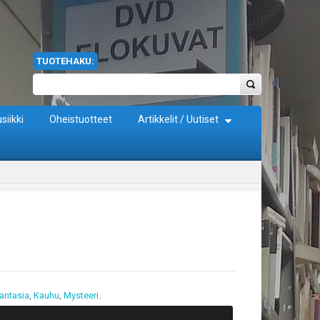
TUOTEHAKU:
siikki
Oheistuotteet
Artikkelit / Uutiset
antasia
,
Kauhu
,
Mysteeri
.