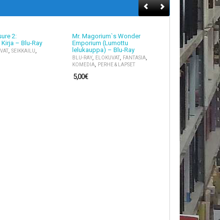
ure 2:
Mr. Magorium`s Wonder
Risto Räppä
Kirja – Blu-Ray
Emporium (Lumottu
Polkupyöräv
lelukauppa) – Blu-Ray
,
,
,
VAT
SEIKKAILU
BLU-RAY
ELOK
,
,
,
,
BLU-RAY
ELOKUVAT
FANTASIA
KOTIMAISET
P
,
KOMEDIA
PERHE & LAPSET
5,00
€
5,00
€