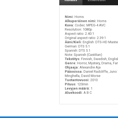
Nimi:
Horns
Alkuperäinen nimi:
Horns
Kuva:
Codec: MPEG-4 AVC
Resolution: 1080p
Aspect ratio: 2.40:1
Original aspect ratio: 2.39:1
Ääni/Kieli:
English: DTS-HD Master
German: DTS 5.1
Spanish: DTS 5.1
Note: Spanish (Castilian)
Tekstitys:
Finnish, Swedish, Engli
Genre:
Horror, Mystery, Drama, Fa
Ohjaaja:
Alexandre Aja
Pääosissa:
Daniel Radcliffe, Jun
Minghella, David Morse
Tuotantovuosi:
2013
Pituus:
120min
Levyjen määrä:
1
Aluekoodi:
A B C