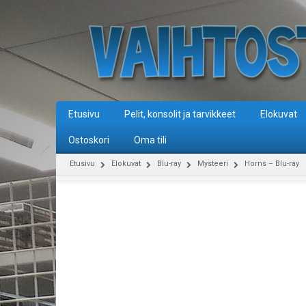
Etusivu
Pelit, konsolit ja tarvikkeet
Elokuvat
Ostoskori
Oma tili
Etusivu
Elokuvat
Blu-ray
Mysteeri
Horns – Blu-ray