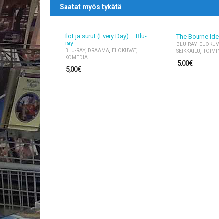
Saatat myös tykätä
Ilot ja surut (Every Day) – Blu-
The Bourne Iden
ray
,
BLU-RAY
ELOKUV
,
,
,
,
BLU-RAY
DRAAMA
ELOKUVAT
SEIKKAILU
TOIMI
KOMEDIA
5,00
€
5,00
€