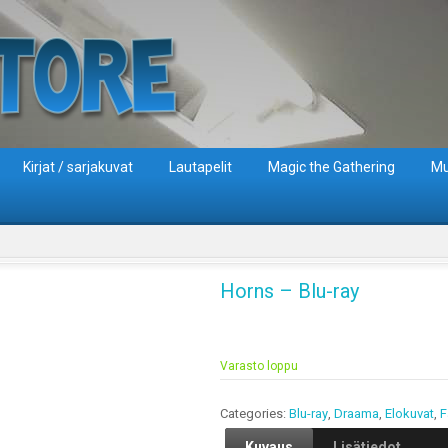
Kirjat / sarjakuvat
Lautapelit
Magic the Gathering
Mu
Horns – Blu-ray
Varasto loppu
Categories:
Blu-ray
,
Draama
,
Elokuvat
,
F
Kuvaus
Lisätiedot