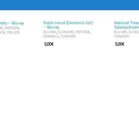
Robin Hood (Director’s Cut)
National Treas
tity – Blu-ray
– Blu-ray
Salaisuuksien 
,
,
AT
MYSTEERI
,
,
,
,
,
BLU-RAY
ELOKUVAT
HISTORIA
BLU-RAY
ELOKU
NTA
TRILLERI
,
SEIKKAILU
TOIMINTA
TOIMINTA
5,00
€
5,00
€