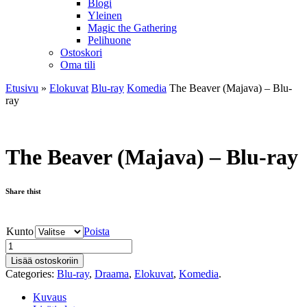
Blogi
Yleinen
Magic the Gathering
Pelihuone
Ostoskori
Oma tili
Etusivu
»
Elokuvat
Blu-ray
Komedia
The Beaver (Majava) – Blu-
ray
The Beaver (Majava) – Blu-ray
Share thist
Kunto
Poista
Lisää ostoskoriin
Categories:
Blu-ray
,
Draama
,
Elokuvat
,
Komedia
.
Kuvaus