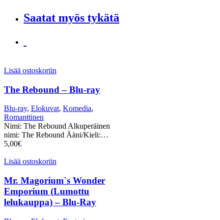
Saatat myös tykätä
Lisää ostoskoriin
The Rebound – Blu-ray
Blu-ray
,
Elokuvat
,
Komedia
,
Romanttinen
Nimi: The Rebound Alkuperäinen
nimi: The Rebound Ääni/Kieli:…
5,00
€
Lisää ostoskoriin
Mr. Magorium`s Wonder
Emporium (Lumottu
lelukauppa) – Blu-Ray