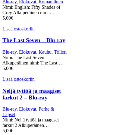
Blu-ray
,
Elokuvat
,
Romanttinen
Nimi: English: Fifty Shades of
Grey Alkuperäinen nimi:…
5,00
€
Lisää ostoskoriin
The Last Seven – Blu-ray
Blu-ray
,
Elokuvat
,
Kauhu
,
Trilleri
Nimi: The Last Seven
Alkuperäinen nimi: The Last…
5,00
€
Lisää ostoskoriin
Neljä tyttöä ja maagiset
farkut 2 – Blu-ray
Blu-ray
,
Elokuvat
,
Perhe &
Lapset
Nimi: Neljä tyttöä ja maagiset
farkut 2 Alkuperäinen…
5,00
€