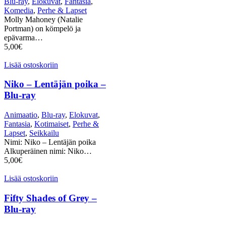
Blu-ray
,
Elokuvat
,
Fantasia
,
Komedia
,
Perhe & Lapset
Molly Mahoney (Natalie
Portman) on kömpelö ja
epävarma…
5,00
€
Lisää ostoskoriin
Niko – Lentäjän poika –
Blu-ray
Animaatio
,
Blu-ray
,
Elokuvat
,
Fantasia
,
Kotimaiset
,
Perhe &
Lapset
,
Seikkailu
Nimi: Niko – Lentäjän poika
Alkuperäinen nimi: Niko…
5,00
€
Lisää ostoskoriin
Fifty Shades of Grey –
Blu-ray