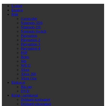
Uutiset
Etusivu
Pelit
Gamecube
Nintendo 3DS
Nintendo DS
Nintendo Switch
Playstation
Playstation 2
Playstation 3
Playstation 4
PSP
Retro
Wii
WII U
Xbox
Xbox 360
Xbox One
Elokuvat
Blu-ray
DVD
Kirjat / sarjakuvat
Dekkarit kotimaiset
Dekkarit ulkomaiset