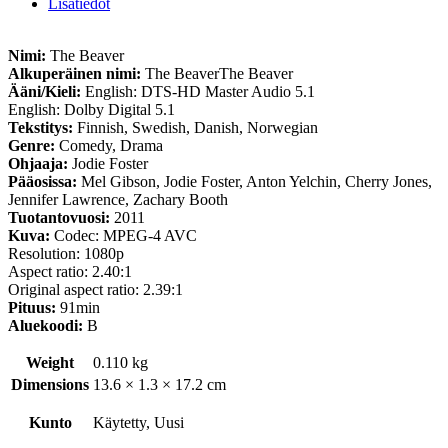
Lisätiedot
Nimi:
The Beaver
Alkuperäinen nimi:
The BeaverThe Beaver
Ääni/Kieli:
English: DTS-HD Master Audio 5.1
English: Dolby Digital 5.1
Tekstitys:
Finnish, Swedish, Danish, Norwegian
Genre:
Comedy, Drama
Ohjaaja:
Jodie Foster
Pääosissa:
Mel Gibson, Jodie Foster, Anton Yelchin, Cherry Jones,
Jennifer Lawrence, Zachary Booth
Tuotantovuosi:
2011
Kuva:
Codec: MPEG-4 AVC
Resolution: 1080p
Aspect ratio: 2.40:1
Original aspect ratio: 2.39:1
Pituus:
91min
Aluekoodi:
B
Weight
0.110 kg
Dimensions
13.6 × 1.3 × 17.2 cm
Kunto
Käytetty, Uusi