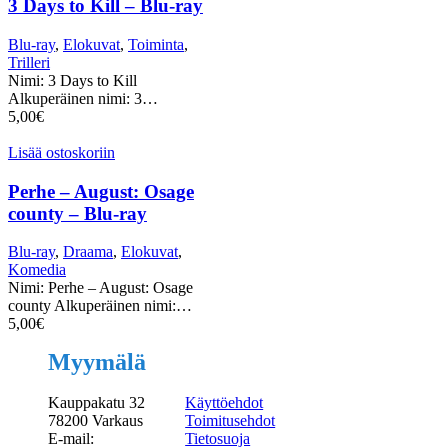
3 Days to Kill – Blu-ray
Blu-ray
,
Elokuvat
,
Toiminta
,
Trilleri
Nimi: 3 Days to Kill
Alkuperäinen nimi: 3…
5,00
€
Lisää ostoskoriin
Perhe – August: Osage
county – Blu-ray
Blu-ray
,
Draama
,
Elokuvat
,
Komedia
Nimi: Perhe – August: Osage
county Alkuperäinen nimi:…
5,00
€
Myymälä
Kauppakatu 32
Käyttöehdot
78200 Varkaus
Toimitusehdot
E-mail:
Tietosuoja