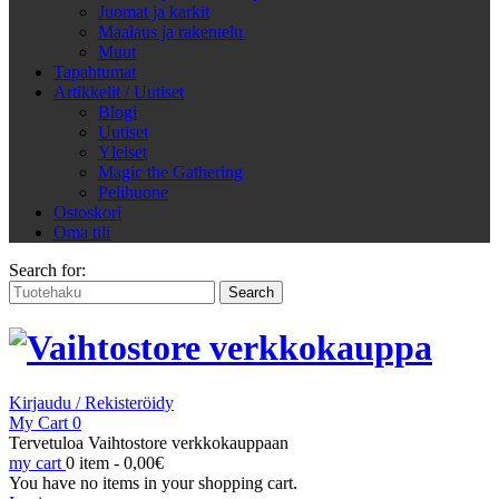
Juomat ja karkit
Maalaus ja rakentelu
Muut
Tapahtumat
Artikkelit / Uutiset
Blogi
Uutiset
Yleiset
Magic the Gathering
Pelihuone
Ostoskori
Oma tili
Search for:
Kirjaudu / Rekisteröidy
My Cart
0
Tervetuloa Vaihtostore verkkokauppaan
my cart
0 item -
0,00
€
You have no items in your shopping cart.