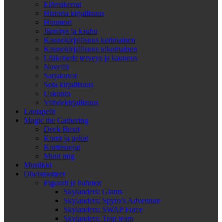
Elämäkerrat
Historia kirjallisuus
Huumori
Jännitys ja kauhu
Kaunokirjallisuus kotimainen
Kaunokirjallisuus ulkomainen
Lääketiede terveys ja kauneus
Novellit
Sarjakuvat
Sota kirjallisuus
Uskonto
Viihdekirjallisuus
Lautapelit
Magic the Gathering
Deck Boxit
Kortit ja pakat
Korttisuojat
Muut mtg
Musiikki
Oheistuotteet
Figuurit ja hahmot
Skylanders: Giants
Skylanders: Spyro’s Adventure
Skylanders: SWAP Force
Skylanders: Trap team