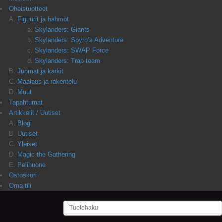
Oheistuotteet
Figuurit ja hahmot
Skylanders: Giants
Skylanders: Spyro’s Adventure
Skylanders: SWAP Force
Skylanders: Trap team
Juomat ja karkit
Maalaus ja rakentelu
Muut
Tapahtumat
Artikkelit / Uutiset
Blogi
Uutiset
Yleiset
Magic the Gathering
Pelihuone
Ostoskori
Oma tili