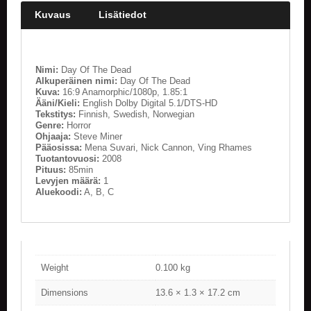
Kuvaus
Lisätiedot
Nimi:
Day Of The Dead
Alkuperäinen nimi:
Day Of The Dead
Kuva:
16:9 Anamorphic/1080p, 1.85:1
Ääni/Kieli:
English Dolby Digital 5.1/DTS-HD
Tekstitys:
Finnish, Swedish, Norwegian
Genre:
Horror
Ohjaaja:
Steve Miner
Pääosissa:
Mena Suvari, Nick Cannon, Ving Rhames
Tuotantovuosi:
2008
Pituus:
85min
Levyjen määrä:
1
Aluekoodi:
A, B, C
Weight
0.100 kg
Dimensions
13.6 × 1.3 × 17.2 cm