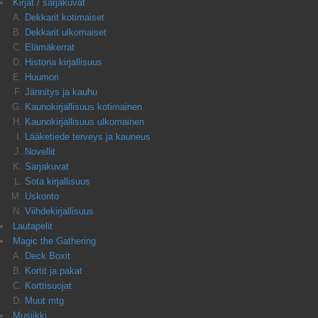
Kirjat / sarjakuvat
Dekkarit kotimaiset
Dekkarit ulkomaiset
Elämäkerrat
Historia kirjallisuus
Huumori
Jännitys ja kauhu
Kaunokirjallisuus kotimainen
Kaunokirjallisuus ulkomainen
Lääketiede terveys ja kauneus
Novellit
Sarjakuvat
Sota kirjallisuus
Uskonto
Viihdekirjallisuus
Lautapelit
Magic the Gathering
Deck Boxit
Kortit ja pakat
Korttisuojat
Muut mtg
Musiikki