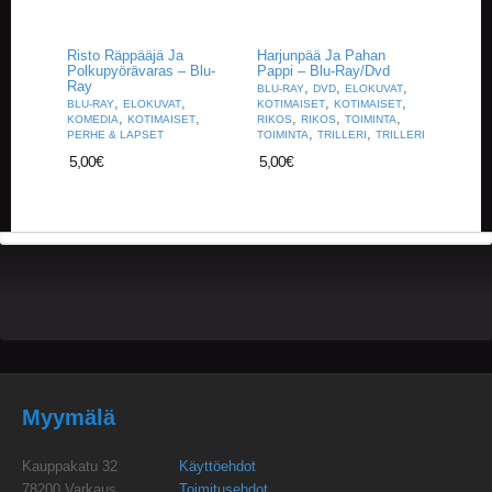
Risto Räppääjä Ja
Harjunpää Ja Pahan
Polkupyörävaras – Blu-
Pappi – Blu-Ray/Dvd
Ray
,
,
,
BLU-RAY
DVD
ELOKUVAT
,
,
,
,
BLU-RAY
ELOKUVAT
KOTIMAISET
KOTIMAISET
,
,
,
,
,
KOMEDIA
KOTIMAISET
RIKOS
RIKOS
TOIMINTA
,
,
PERHE & LAPSET
TOIMINTA
TRILLERI
TRILLERI
5,00
€
5,00
€
Myymälä
Kauppakatu 32
Käyttöehdot
78200 Varkaus
Toimitusehdot