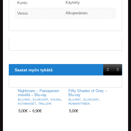
Käytetty
Kunto
Alkuperäinen
Versio
Saatat myös tykätä
Nightmare – Painajainen
Fifty Shades of Grey –
merellä – Blu-ray
Blu-ray
,
,
,
,
,
BLU-RAY
ELOKUVAT
KAUHU
BLU-RAY
ELOKUVAT
,
KOTIMAISET
TRILLERI
ROMANTTINEN
5,00
€
-
6,90
€
5,00
€