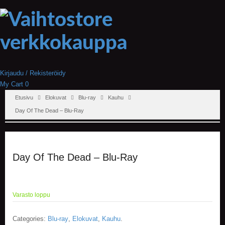
Kirjaudu / Rekisteröidy
My Cart
0
Etusivu
Elokuvat
Blu-ray
Kauhu
Day Of The Dead – Blu-Ray
Day Of The Dead – Blu-Ray
Varasto loppu
Categories:
Blu-ray
,
Elokuvat
,
Kauhu
.