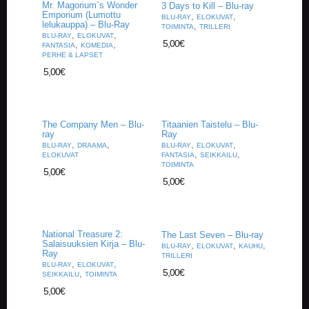
Mr. Magorium`s Wonder
3 Days to Kill – Blu-ray
Emporium (Lumottu
,
,
BLU-RAY
ELOKUVAT
lelukauppa) – Blu-Ray
,
TOIMINTA
TRILLERI
,
,
BLU-RAY
ELOKUVAT
5,00
€
,
,
FANTASIA
KOMEDIA
PERHE & LAPSET
5,00
€
The Company Men – Blu-
Titaanien Taistelu – Blu-
ray
Ray
,
,
,
,
BLU-RAY
DRAAMA
BLU-RAY
ELOKUVAT
,
,
ELOKUVAT
FANTASIA
SEIKKAILU
TOIMINTA
5,00
€
5,00
€
National Treasure 2:
The Last Seven – Blu-ray
Salaisuuksien Kirja – Blu-
,
,
,
BLU-RAY
ELOKUVAT
KAUHU
Ray
TRILLERI
,
,
BLU-RAY
ELOKUVAT
5,00
€
,
SEIKKAILU
TOIMINTA
5,00
€