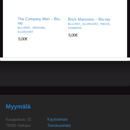
The Company Men – Blu-
Brick Mansions – Blu-ray
ray
,
,
,
BLU-RAY
ELOKUVAT
RIKOS
,
,
BLU-RAY
DRAAMA
TOIMINTA
ELOKUVAT
5,00
€
5,00
€
Myymälä
Kauppakatu 32
Käyttöehdot
78200 Varkaus
Toimitusehdot