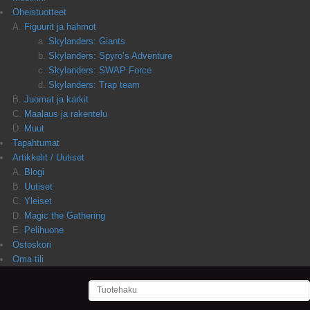
Oheistuotteet
Figuurit ja hahmot
Skylanders: Giants
Skylanders: Spyro’s Adventure
Skylanders: SWAP Force
Skylanders: Trap team
Juomat ja karkit
Maalaus ja rakentelu
Muut
Tapahtumat
Artikkelit / Uutiset
Blogi
Uutiset
Yleiset
Magic the Gathering
Pelihuone
Ostoskori
Oma tili