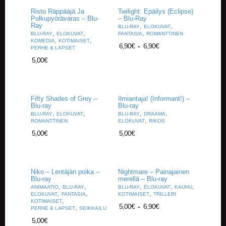
Risto Räppääjä Ja
Twilight: Epäilys (Eclipse)
Polkupyörävaras – Blu-
– Blu-Ray
Ray
,
,
BLU-RAY
ELOKUVAT
,
,
,
BLU-RAY
ELOKUVAT
FANTASIA
ROMANTTINEN
,
,
KOMEDIA
KOTIMAISET
6,90
€
-
6,90
€
PERHE & LAPSET
5,00
€
Fifty Shades of Grey –
Ilmiantaja! (Informant!) –
Blu-ray
Blu-ray
,
,
,
,
BLU-RAY
ELOKUVAT
BLU-RAY
DRAAMA
,
ROMANTTINEN
ELOKUVAT
RIKOS
5,00
€
5,00
€
Niko – Lentäjän poika –
Nightmare – Painajainen
Blu-ray
merellä – Blu-ray
,
,
,
,
,
ANIMAATIO
BLU-RAY
BLU-RAY
ELOKUVAT
KAUHU
,
,
,
ELOKUVAT
FANTASIA
KOTIMAISET
TRILLERI
,
KOTIMAISET
5,00
€
-
6,90
€
,
PERHE & LAPSET
SEIKKAILU
5,00
€