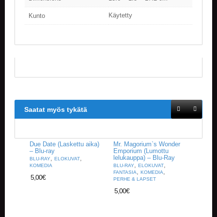
Käytetty
Kunto
Saatat myös tykätä
Due Date (Laskettu aika)
Mr. Magorium`s Wonder
– Blu-ray
Emporium (Lumottu
lelukauppa) – Blu-Ray
,
,
BLU-RAY
ELOKUVAT
,
,
KOMEDIA
BLU-RAY
ELOKUVAT
,
,
FANTASIA
KOMEDIA
5,00
€
PERHE & LAPSET
5,00
€