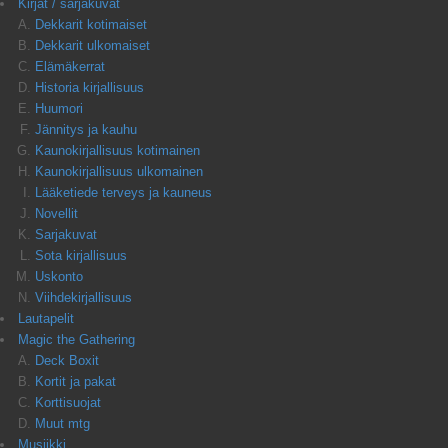
Kirjat / sarjakuvat
Dekkarit kotimaiset
Dekkarit ulkomaiset
Elämäkerrat
Historia kirjallisuus
Huumori
Jännitys ja kauhu
Kaunokirjallisuus kotimainen
Kaunokirjallisuus ulkomainen
Lääketiede terveys ja kauneus
Novellit
Sarjakuvat
Sota kirjallisuus
Uskonto
Viihdekirjallisuus
Lautapelit
Magic the Gathering
Deck Boxit
Kortit ja pakat
Korttisuojat
Muut mtg
Musiikki