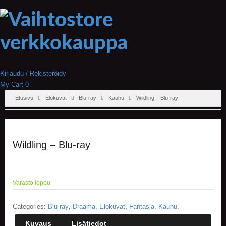
Kirjaudu / Rekisteröidy
My Cart
0
Etusivu
Elokuvat
Blu-ray
Kauhu
Wildling – Blu-ray
Wildling – Blu-ray
Varasto loppu
Categories:
Blu-ray
,
Draama
,
Elokuvat
,
Fantasia
,
Kauhu
.
Kuvaus
Lisätiedot