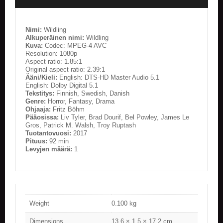
Nimi:
Wildling
Alkuperäinen nimi:
Wildling
Kuva:
Codec: MPEG-4 AVC
Resolution: 1080p
Aspect ratio: 1.85:1
Original aspect ratio: 2.39:1
Ääni/Kieli:
English: DTS-HD Master Audio 5.1
English: Dolby Digital 5.1
Tekstitys:
Finnish, Swedish, Danish
Genre:
Horror, Fantasy, Drama
Ohjaaja:
Fritz Böhm
Pääosissa:
Liv Tyler, Brad Dourif, Bel Powley, James Le
Gros, Patrick M. Walsh, Troy Ruptash
Tuotantovuosi:
2017
Pituus:
92 min
Levyjen määrä:
1
Weight
0.100 kg
Dimensions
13.6 × 1.5 × 17.2 cm