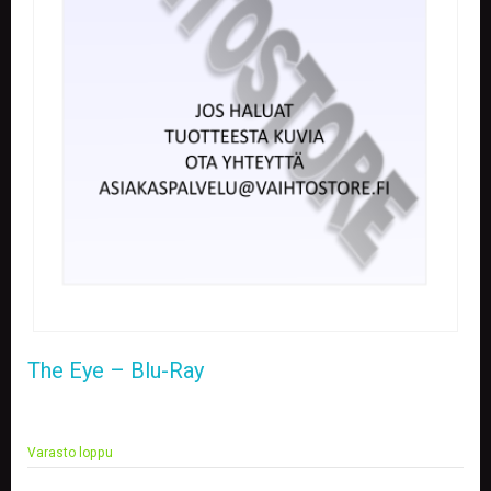
E
L
O
K
U
V
A
T
K
I
R
J
A
T
/
S
The Eye – Blu-Ray
A
R
J
A
Varasto loppu
K
U