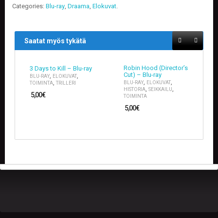
V
Categories:
Blu-ray
,
Draama
,
Elokuvat
.
A
T
Saatat myös tykätä
L
A
U
Robin Hood (Director’s
3 Days to Kill – Blu-ray
T
Cut) – Blu-ray
,
,
BLU-RAY
ELOKUVAT
A
,
,
,
BLU-RAY
ELOKUVAT
TOIMINTA
TRILLERI
P
,
,
HISTORIA
SEIKKAILU
5,00
€
E
TOIMINTA
L
5,00
€
I
T
M
A
G
I
C
T
H
E
G