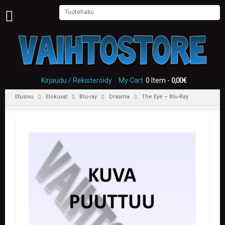
U
U
T
I
S
E
Kirjaudu / Rekisteröidy
My Cart
0 Item -
0,00
€
T
Etusivu
Elokuvat
Blu-ray
Draama
The Eye – Blu-Ray
E
T
U
S
I
V
U
P
E
L
I
T